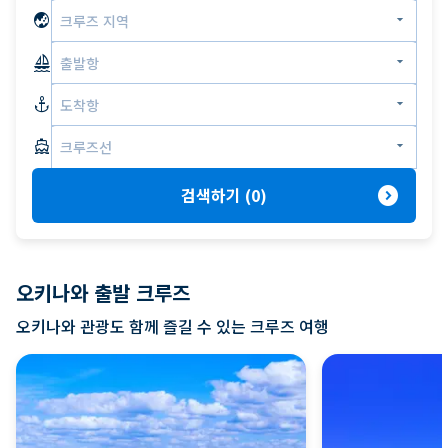
globe_asia
arrow_drop_down
크루즈 지역
sailing
arrow_drop_down
출발항
anchor
arrow_drop_down
도착항
directions_boat
arrow_drop_down
크루즈선
expand_circle_right
검색하기
(
0
)
오키나와 출발 크루즈
오키나와 관광도 함께 즐길 수 있는 크루즈 여행