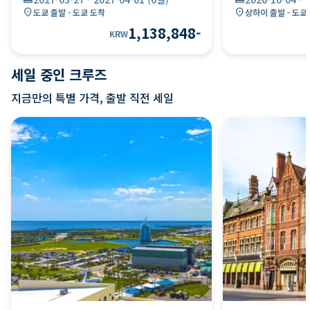
location_on
location_on
도쿄 출발 - 도쿄 도착
상하이 출발 - 도쿄
1,138,848
-
KRW
세일 중인 크루즈
지금만의 특별 가격, 출발 직전 세일