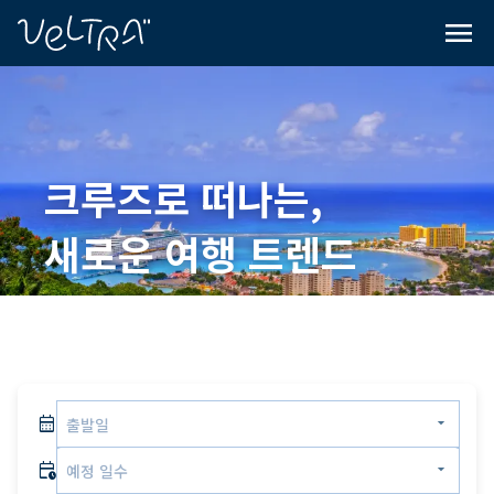
ading...
딩
menu
…
크루즈로 떠나는,
새로운 여행 트렌드
calendar_month
arrow_drop_down
출발일
calendar_clock
arrow_drop_down
예정 일수