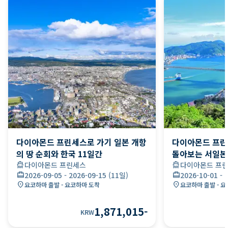
다이아몬드 프린세스로 가기 일본 개항
다이아몬드 프린
의 땅 순회와 한국 11일간
돌아보는 서일본과
directions_boat
다이아몬드 프린세스
directions_boat
다이아몬드 프
card_travel
2026-09-05
-
2026-09-15
(
11일
)
card_travel
2026-10-01
-
location_on
location_on
요코하마 출발 - 요코하마 도착
요코하마 출발 - 
1,871,015
-
KRW