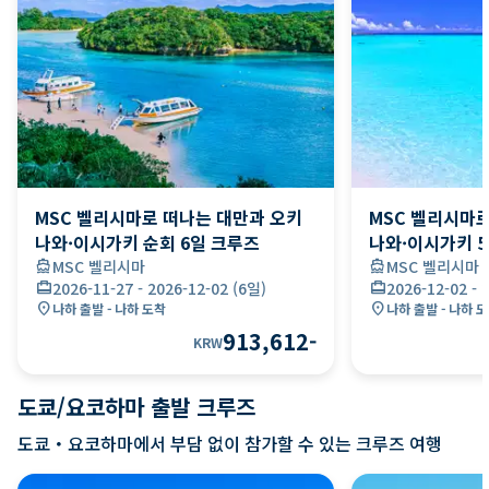
MSC 벨리시마로 떠나는 대만과 오키
MSC 벨리시마
나와·이시가키 순회 6일 크루즈
나와·이시가키 
directions_boat
MSC 벨리시마
directions_boat
MSC 벨리시마
card_travel
2026-11-27
-
2026-12-02
(
6일
)
card_travel
2026-12-02
-
location_on
location_on
나하 출발 - 나하 도착
나하 출발 - 나하 
913,612
-
KRW
도쿄/요코하마 출발 크루즈
도쿄・요코하마에서 부담 없이 참가할 수 있는 크루즈 여행