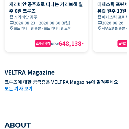
캐리비안 공주호로 떠나는 카리브해 일
매제스틱 프린세
주 8일 크루즈
유럽 일주 13일
directions_boat
캐리비안 공주
directions_boat
매제스틱 프린
card_travel
2026-08-23
-
2026-08-30
(
8일
)
card_travel
2026-08-26
-
location_on
location_on
포트 캐내버럴 출발 - 포트 캐내버럴 도착
사우스햄튼 출발 -
648,138
-
KRW
스페셜 가격
스페셜 
VELTRA Magazine
크루즈에 대한 궁금증은 VELTRA Magazine에 맡겨주세요
첫 크루즈 여행 완전 가이드｜비용·준비
MSC 벨리시마
모든 기사 보기
·선택 방법 철저 해설
특징·실제 승선
ABOUT