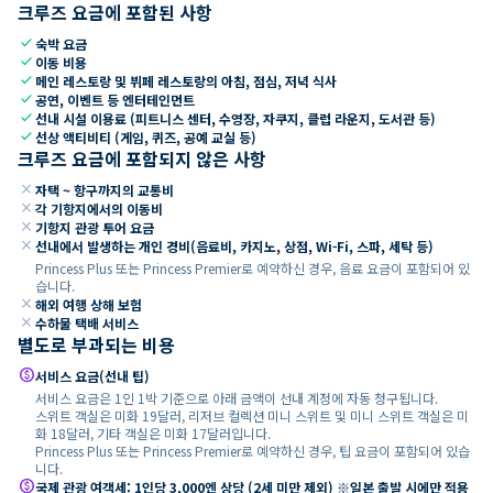
크루즈 요금에 포함된 사항
check
숙박 요금
check
이동 비용
check
메인 레스토랑 및 뷔페 레스토랑의 아침, 점심, 저녁 식사
check
공연, 이벤트 등 엔터테인먼트
check
선내 시설 이용료 (피트니스 센터, 수영장, 자쿠지, 클럽 라운지, 도서관 등)
check
선상 액티비티 (게임, 퀴즈, 공예 교실 등)
크루즈 요금에 포함되지 않은 사항
close
자택 ~ 항구까지의 교통비
close
각 기항지에서의 이동비
close
기항지 관광 투어 요금
close
선내에서 발생하는 개인 경비(음료비, 카지노, 상점, Wi-Fi, 스파, 세탁 등)
Princess Plus 또는 Princess Premier로 예약하신 경우, 음료 요금이 포함되어 있
습니다.
close
해외 여행 상해 보험
close
수하물 택배 서비스
별도로 부과되는 비용
paid
서비스 요금(선내 팁)
서비스 요금은 1인 1박 기준으로 아래 금액이 선내 계정에 자동 청구됩니다.
스위트 객실은 미화 19달러, 리저브 컬렉션 미니 스위트 및 미니 스위트 객실은 미
화 18달러, 기타 객실은 미화 17달러입니다.
Princess Plus 또는 Princess Premier로 예약하신 경우, 팁 요금이 포함되어 있습
니다.
paid
국제 관광 여객세: 1인당 3,000엔 상당 (2세 미만 제외) ※일본 출발 시에만 적용