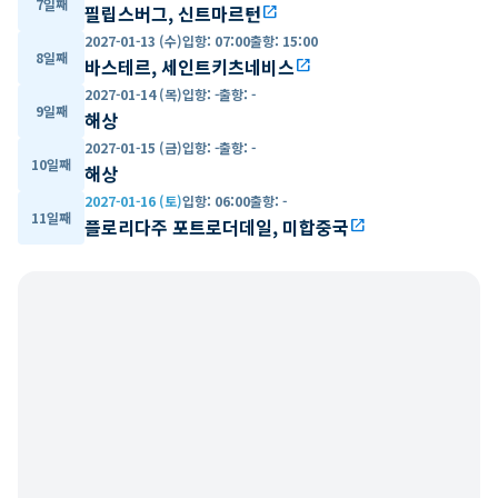
7일째
필립스버그, 신트마르턴
open_in_new
2027-01-13 (수)
입항
:
07:00
출항
:
15:00
8일째
바스테르, 세인트키츠네비스
open_in_new
2027-01-14 (목)
입항
:
-
출항
:
-
9일째
해상
2027-01-15 (금)
입항
:
-
출항
:
-
10일째
해상
2027-01-16 (토)
입항
:
06:00
출항
:
-
11일째
플로리다주 포트로더데일, 미합중국
open_in_new