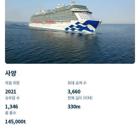
사양
처음 취항
최대 승객 수
2021
3,660
승무원 수
전체 길이 (미터)
1,346
330
m
총 톤수
145,000
t