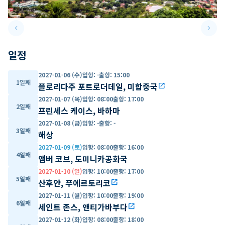
keyboard_arrow_left
keyboard_arrow_right
Previous slide
Next 
일정
2027-01-06 (수)
입항
:
-
출항
:
15:00
1일째
플로리다주 포트로더데일, 미합중국
open_in_new
2027-01-07 (목)
입항
:
08:00
출항
:
17:00
2일째
프린세스 케이스, 바하마
2027-01-08 (금)
입항
:
-
출항
:
-
3일째
해상
2027-01-09 (토)
입항
:
08:00
출항
:
16:00
4일째
앰버 코브, 도미니카공화국
2027-01-10 (일)
입항
:
10:00
출항
:
17:00
5일째
산후안, 푸에르토리코
open_in_new
2027-01-11 (월)
입항
:
10:00
출항
:
19:00
6일째
세인트 존스, 앤티가바부다
open_in_new
2027-01-12 (화)
입항
:
08:00
출항
:
18:00