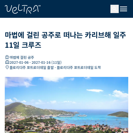
ading...
딩
menu
…
search
마법에 걸린 공주로 떠나는 카리브해 일주
11일 크루즈
directions_boat
마법에 걸린 공주
card_travel
2027-01-06
-
2027-01-16
(
11일
)
location_on
플로리다주 포트로더데일 출발 - 플로리다주 포트로더데일 도착