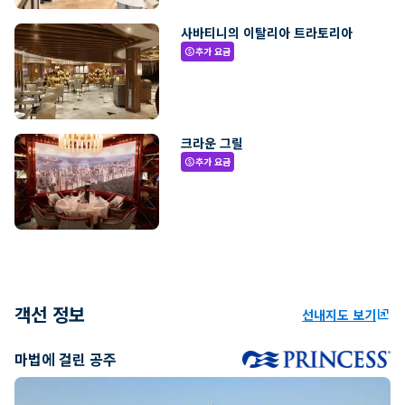
사바티니의 이탈리아 트라토리아
추가 요금
paid
크라운 그릴
추가 요금
paid
객선 정보
선내지도 보기
ungroup
마법에 걸린 공주