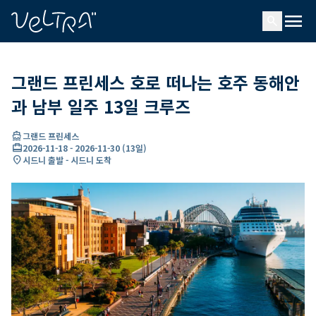
ading...
딩
menu
…
search
그랜드 프린세스 호로 떠나는 호주 동해안
과 남부 일주 13일 크루즈
directions_boat
그랜드 프린세스
card_travel
2026-11-18
-
2026-11-30
(
13일
)
location_on
시드니 출발 - 시드니 도착