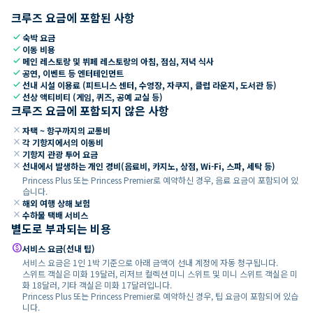
크루즈 요금에 포함된 사항
check
숙박 요금
check
이동 비용
check
메인 레스토랑 및 뷔페 레스토랑의 아침, 점심, 저녁 식사
check
공연, 이벤트 등 엔터테인먼트
check
선내 시설 이용료 (피트니스 센터, 수영장, 자쿠지, 클럽 라운지, 도서관 등)
check
선상 액티비티 (게임, 퀴즈, 공예 교실 등)
크루즈 요금에 포함되지 않은 사항
close
자택 ~ 항구까지의 교통비
close
각 기항지에서의 이동비
close
기항지 관광 투어 요금
close
선내에서 발생하는 개인 경비(음료비, 카지노, 상점, Wi-Fi, 스파, 세탁 등)
Princess Plus 또는 Princess Premier로 예약하신 경우, 음료 요금이 포함되어 있
습니다.
close
해외 여행 상해 보험
close
수하물 택배 서비스
별도로 부과되는 비용
paid
서비스 요금(선내 팁)
서비스 요금은 1인 1박 기준으로 아래 금액이 선내 계정에 자동 청구됩니다.
스위트 객실은 미화 19달러, 리저브 컬렉션 미니 스위트 및 미니 스위트 객실은 미
화 18달러, 기타 객실은 미화 17달러입니다.
Princess Plus 또는 Princess Premier로 예약하신 경우, 팁 요금이 포함되어 있습
니다.