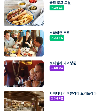
솔티 도그 그릴
요금 포함
check
호라이즌 코트
요금 포함
check
보티첼리 다이닝룸
추가 요금
paid
사바티니의 이탈리아 트라토리아
추가 요금
paid