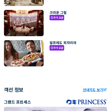
크라운 그릴
추가 요금
paid
알프레도 피자리아
추가 요금
paid
객선 정보
선내지도 보기
ungroup
그랜드 프린세스