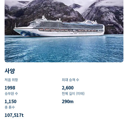
사양
처음 취항
최대 승객 수
1998
2,600
승무원 수
전체 길이 (미터)
1,150
290
m
총 톤수
107,517
t