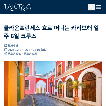
ading...
딩
menu
…
search
클라운프린세스 호로 떠나는 카리브해 일
주 8일 크루즈
directions_boat
왕세자비
card_travel
2026-12-27
-
2027-01-03
(
8일
)
location_on
산후안 출발 - 산후안 도착