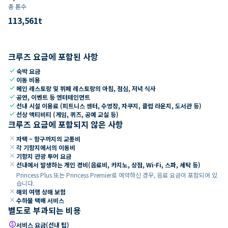
총 톤수
113,561
t
크루즈 요금에 포함된 사항
check
숙박 요금
check
이동 비용
check
메인 레스토랑 및 뷔페 레스토랑의 아침, 점심, 저녁 식사
check
공연, 이벤트 등 엔터테인먼트
check
선내 시설 이용료 (피트니스 센터, 수영장, 자쿠지, 클럽 라운지, 도서관 등)
check
선상 액티비티 (게임, 퀴즈, 공예 교실 등)
크루즈 요금에 포함되지 않은 사항
close
자택 ~ 항구까지의 교통비
close
각 기항지에서의 이동비
close
기항지 관광 투어 요금
close
선내에서 발생하는 개인 경비(음료비, 카지노, 상점, Wi-Fi, 스파, 세탁 등)
Princess Plus 또는 Princess Premier로 예약하신 경우, 음료 요금이 포함되어 있
습니다.
close
해외 여행 상해 보험
close
수하물 택배 서비스
별도로 부과되는 비용
paid
서비스 요금(선내 팁)