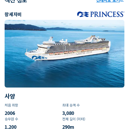
왕세자비
사양
처음 취항
최대 승객 수
2006
3,080
승무원 수
전체 길이 (미터)
1,200
290
m