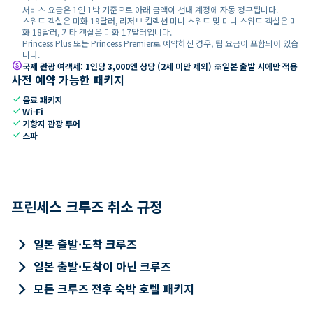
서비스 요금은 1인 1박 기준으로 아래 금액이 선내 계정에 자동 청구됩니다.
스위트 객실은 미화 19달러, 리저브 컬렉션 미니 스위트 및 미니 스위트 객실은 미
화 18달러, 기타 객실은 미화 17달러입니다.
Princess Plus 또는 Princess Premier로 예약하신 경우, 팁 요금이 포함되어 있습
니다.
paid
국제 관광 여객세: 1인당 3,000엔 상당 (2세 미만 제외) ※일본 출발 시에만 적용
사전 예약 가능한 패키지
check
음료 패키지
check
Wi-Fi
check
기항지 관광 투어
check
스파
프린세스 크루즈 취소 규정
keyboard_arrow_right
일본 출발·도착 크루즈
keyboard_arrow_right
일본 출발·도착이 아닌 크루즈
keyboard_arrow_right
모든 크루즈 전후 숙박 호텔 패키지