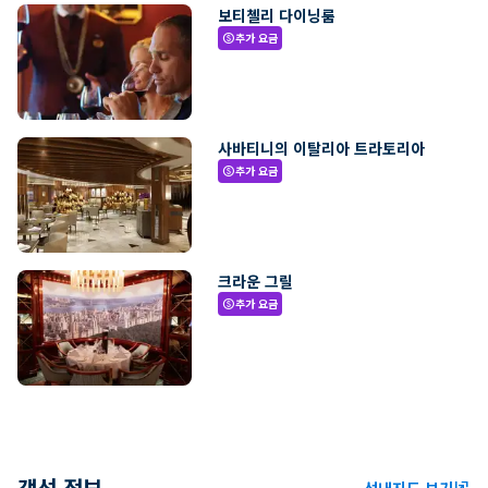
보티첼리 다이닝룸
추가 요금
paid
사바티니의 이탈리아 트라토리아
추가 요금
paid
크라운 그릴
추가 요금
paid
객선 정보
선내지도 보기
ungroup