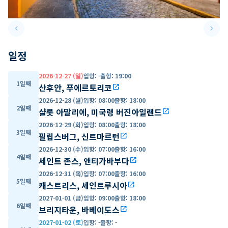
keyboard_arrow_left
keyboard_arrow_right
Previous slide
Next 
일정
2026-12-27 (일)
입항
:
-
출항
:
19:00
1일째
산후안, 푸에르토리코
open_in_new
2026-12-28 (월)
입항
:
08:00
출항
:
18:00
2일째
샬롯 아말리에, 미국령 버진아일랜드
open_in_new
2026-12-29 (화)
입항
:
08:00
출항
:
18:00
3일째
필립스버그, 신트마르턴
open_in_new
2026-12-30 (수)
입항
:
07:00
출항
:
16:00
4일째
세인트 존스, 앤티가바부다
open_in_new
2026-12-31 (목)
입항
:
07:00
출항
:
16:00
5일째
캐스트리스, 세인트루시아
open_in_new
2027-01-01 (금)
입항
:
09:00
출항
:
18:00
6일째
브리지타운, 바베이도스
open_in_new
2027-01-02 (토)
입항
:
-
출항
:
-