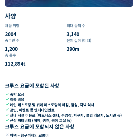
사양
처음 취항
최대 승객 수
2004
3,140
승무원 수
전체 길이 (미터)
1,200
290
m
총 톤수
112,894
t
크루즈 요금에 포함된 사항
check
숙박 요금
check
이동 비용
check
메인 레스토랑 및 뷔페 레스토랑의 아침, 점심, 저녁 식사
check
공연, 이벤트 등 엔터테인먼트
check
선내 시설 이용료 (피트니스 센터, 수영장, 자쿠지, 클럽 라운지, 도서관 등)
check
선상 액티비티 (게임, 퀴즈, 공예 교실 등)
크루즈 요금에 포함되지 않은 사항
close
자택 ~ 항구까지의 교통비