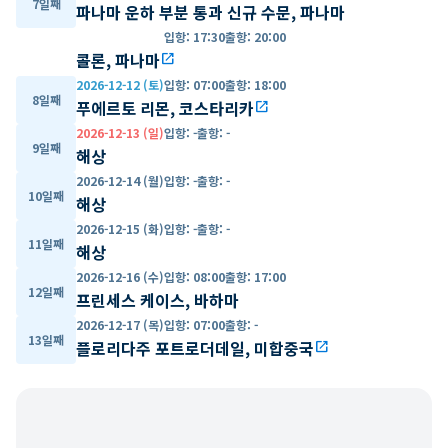
7일째
파나마 운하 부분 통과 신규 수문, 파나마
입항
:
17:30
출항
:
20:00
콜론, 파나마
open_in_new
2026-12-12 (토)
입항
:
07:00
출항
:
18:00
8일째
푸에르토 리몬, 코스타리카
open_in_new
2026-12-13 (일)
입항
:
-
출항
:
-
9일째
해상
2026-12-14 (월)
입항
:
-
출항
:
-
10일째
해상
2026-12-15 (화)
입항
:
-
출항
:
-
11일째
해상
2026-12-16 (수)
입항
:
08:00
출항
:
17:00
12일째
프린세스 케이스, 바하마
2026-12-17 (목)
입항
:
07:00
출항
:
-
13일째
플로리다주 포트로더데일, 미합중국
open_in_new