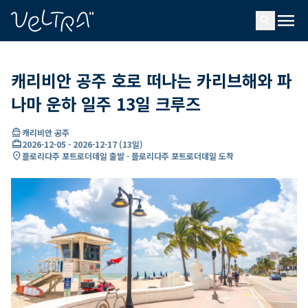
ading...
딩
menu
…
search
캐리비안 공주 호로 떠나는 카리브해와 파
나마 운하 일주 13일 크루즈
directions_boat
캐리비안 공주
card_travel
2026-12-05
-
2026-12-17
(
13일
)
location_on
플로리다주 포트로더데일 출발 - 플로리다주 포트로더데일 도착