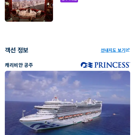
객선 정보
선내지도 보기
ungroup
캐리비안 공주