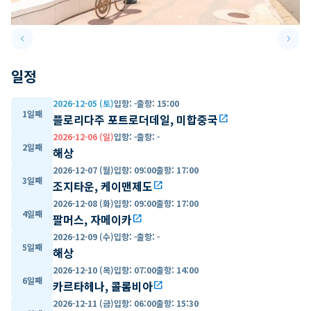
keyboard_arrow_left
keyboard_arrow_right
Previous slide
Next 
일정
2026-12-05 (토)
입항
:
-
출항
:
15:00
1일째
플로리다주 포트로더데일, 미합중국
open_in_new
2026-12-06 (일)
입항
:
-
출항
:
-
2일째
해상
2026-12-07 (월)
입항
:
09:00
출항
:
17:00
3일째
조지타운, 케이맨제도
open_in_new
2026-12-08 (화)
입항
:
09:00
출항
:
17:00
4일째
팔머스, 자메이카
open_in_new
2026-12-09 (수)
입항
:
-
출항
:
-
5일째
해상
2026-12-10 (목)
입항
:
07:00
출항
:
14:00
6일째
카르타헤나, 콜롬비아
open_in_new
2026-12-11 (금)
입항
:
06:00
출항
:
15:30