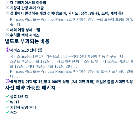
close
각 기항지에서의 이동비
close
기항지 관광 투어 요금
close
선내에서 발생하는 개인 경비(음료비, 카지노, 상점, Wi-Fi, 스파, 세탁 등)
Princess Plus 또는 Princess Premier로 예약하신 경우, 음료 요금이 포함되어 있
습니다.
close
해외 여행 상해 보험
close
수하물 택배 서비스
별도로 부과되는 비용
paid
서비스 요금(선내 팁)
서비스 요금은 1인 1박 기준으로 아래 금액이 선내 계정에 자동 청구됩니다.
스위트 객실은 미화 19달러, 리저브 컬렉션 미니 스위트 및 미니 스위트 객실은 미
화 18달러, 기타 객실은 미화 17달러입니다.
Princess Plus 또는 Princess Premier로 예약하신 경우, 팁 요금이 포함되어 있습
니다.
paid
국제 관광 여객세: 1인당 3,000엔 상당 (2세 미만 제외) ※일본 출발 시에만 적용
사전 예약 가능한 패키지
check
음료 패키지
check
Wi-Fi
check
기항지 관광 투어
check
스파