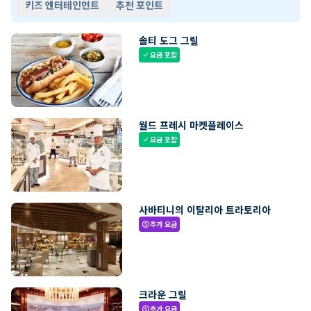
키즈 엔터테인먼트
추천 포인트
솔티 도그 그릴
요금 포함
check
월드 프레시 마켓플레이스
요금 포함
check
사바티니의 이탈리아 트라토리아
추가 요금
paid
크라운 그릴
추가 요금
paid