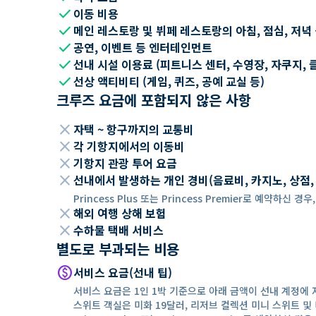
check
이동 비용
check
메인 레스토랑 및 뷔페 레스토랑의 아침, 점심, 저녁
check
공연, 이벤트 등 엔터테인먼트
check
선내 시설 이용료 (피트니스 센터, 수영장, 자쿠지, 
check
선상 액티비티 (게임, 퀴즈, 공예 교실 등)
크루즈 요금에 포함되지 않은 사항
close
자택 ~ 항구까지의 교통비
close
각 기항지에서의 이동비
close
기항지 관광 투어 요금
close
선내에서 발생하는 개인 경비(음료비, 카지노, 상점, Wi
Princess Plus 또는 Princess Premier로 예약하신
close
해외 여행 상해 보험
close
수하물 택배 서비스
별도로 부과되는 비용
paid
서비스 요금(선내 팁)
서비스 요금은 1인 1박 기준으로 아래 금액이 선내 계정에 
스위트 객실은 미화 19달러, 리저브 컬렉션 미니 스위트 및 