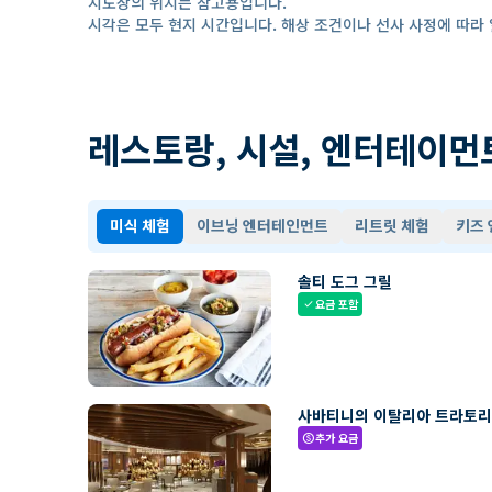
지도상의 위치는 참고용입니다.
시각은 모두 현지 시간입니다. 해상 조건이나 선사 사정에 따라 
레스토랑, 시설, 엔터테이먼
미식 체험
이브닝 엔터테인먼트
리트릿 체험
키즈
솔티 도그 그릴
요금 포함
check
사바티니의 이탈리아 트라토
추가 요금
paid