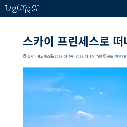
ading...
딩
…
스카이 프린세스로 떠
directions_boat
card_travel
location_on
스카이 프린세스
2027-01-04
-
2027-01-10
(
7일
)
포트 캐내버럴 