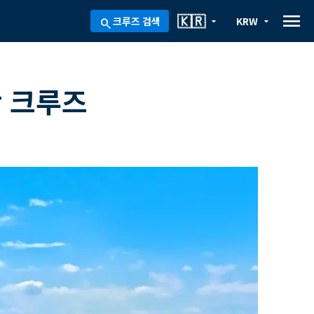
menu
🇰🇷
크루즈 검색
KRW
arrow_drop_down
arrow_drop_down
search
 크루즈