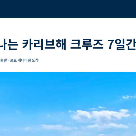
나는 카리브해 크루즈 7일간
출발 - 포트 캐내버럴 도착