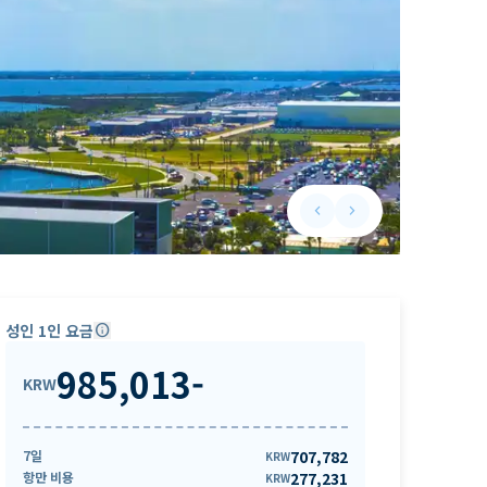
keyboard_arrow_left
keyboard_arrow_right
Previous slide
Next slide
성인 1인 요금
info
985,013
-
KRW
7일
707,782
KRW
항만 비용
277,231
KRW