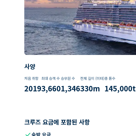
사양
처음 취항
최대 승객 수
승무원 수
전체 길이 (미터)
총 톤수
2019
3,660
1,346
330
m
145,000
t
크루즈 요금에 포함된 사항
check
숙박 요금