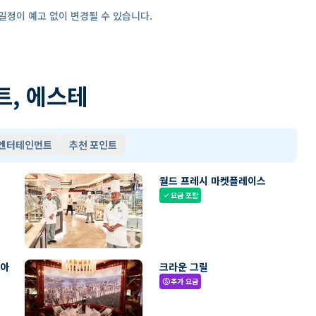
일정이 예고 없이 변경될 수 있습니다.
트, 에스테
 엔터테인먼트
추천 포인트
월드 프레시 마켓플레이스
요금 포함
check
리아
크라운 그릴
추가 요금
paid