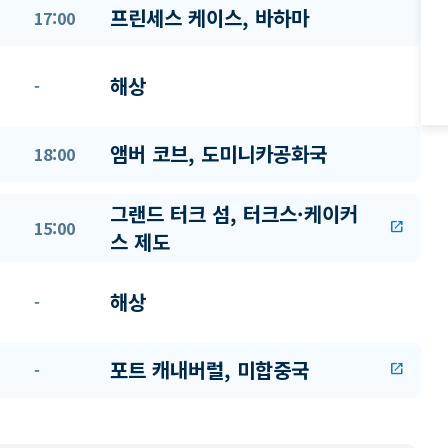
프린세스 케이스, 바하마
17:00
해상
-
앰버 코브, 도미니카공화국
18:00
그랜드 터크 섬, 터크스·케이커
15:00
open_in_new
스 제도
해상
-
포트 캐내버럴, 미합중국
-
open_in_new