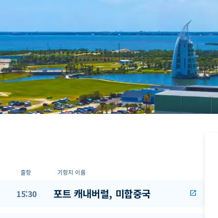
출항
기항지 이름
포트 캐내버럴, 미합중국
15:30
open_in_new