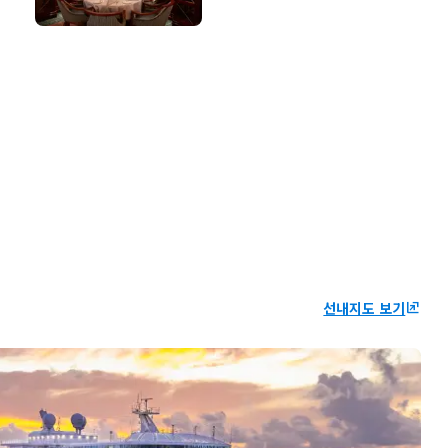
선내지도 보기
ungroup