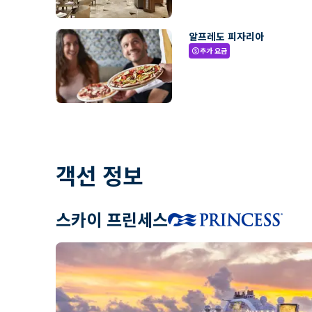
알프레도 피자리아
추가 요금
paid
객선 정보
스카이 프린세스