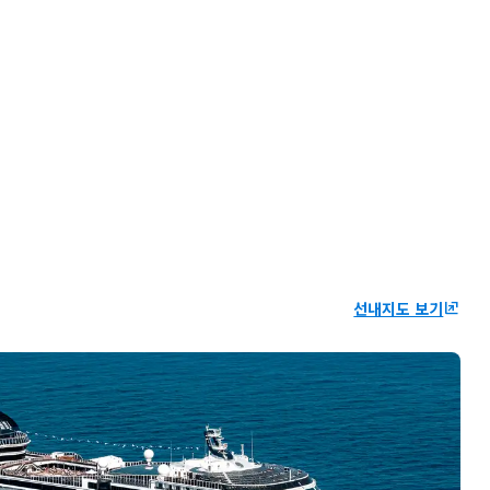
선내지도 보기
ungroup