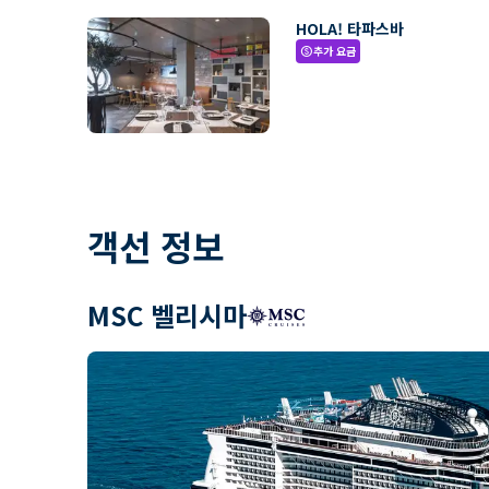
HOLA! 타파스바
추가 요금
paid
객선 정보
MSC 벨리시마