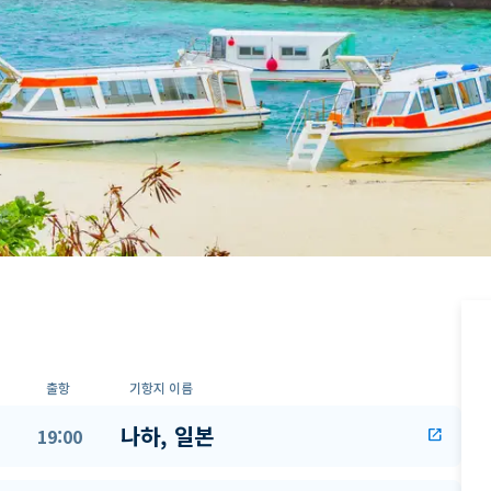
출항
기항지 이름
나하, 일본
19:00
open_in_new