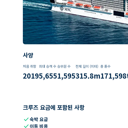
사양
처음 취항
최대 승객 수
승무원 수
전체 길이 (미터)
총 톤수
2019
5,655
1,595
315.8
m
171,598
크루즈 요금에 포함된 사항
check
숙박 요금
check
이동 비용