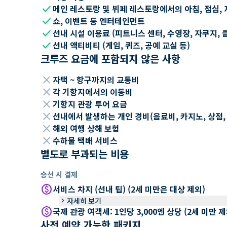
check
메인 레스토랑 및 뷔페 레스토랑에서의 아침, 점심, 
check
쇼, 이벤트 등 엔터테인먼트
check
선내 시설 이용료 (피트니스 센터, 수영장, 자쿠지, 
check
선내 액티비티 (게임, 퀴즈, 공예 교실 등)
크루즈 요금에 포함되지 않은 사항
close
자택 ~ 항구까지의 교통비
close
각 기항지에서의 이동비
close
기항지 관광 투어 요금
close
선내에서 발생하는 개인 경비(음료비, 카지노, 상점, Wi
close
해외 여행 상해 보험
close
수하물 택배 서비스
별도로 부과되는 비용
승선 시 결제
paid
서비스 차지 (선내 팁) (2세 미만은 대상 제외)
keyboard_arrow_right
자세히 보기
paid
국제 관광 여객세: 1인당 3,000엔 상당 (2세 미만
사전 예약 가능한 패키지