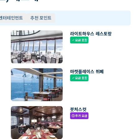
 엔터테인먼트
추천 포인트
라이트하우스 레스토랑
요금 포함
check
마켓플레이스 뷔페
요금 포함
check
붓처스컷
추가 요금
paid