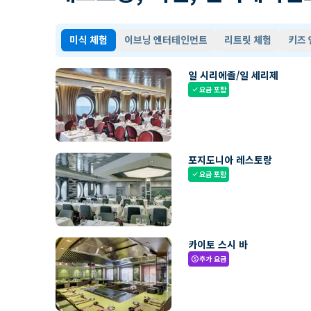
미식 체험
이브닝 엔터테인먼트
리트릿 체험
키즈
일 시리에졸/일 세리제
요금 포함
check
포지도니아 레스토랑
요금 포함
check
카이토 스시 바
추가 요금
paid