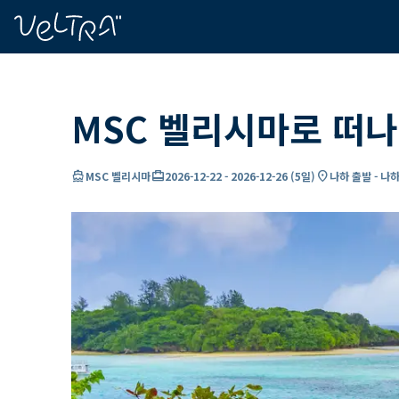
ading...
딩
…
MSC 벨리시마로 떠나
directions_boat
card_travel
location_on
MSC 벨리시마
2026-12-22
-
2026-12-26
(
5일
)
나하 출발 - 나