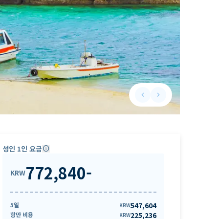
keyboard_arrow_left
keyboard_arrow_right
Previous slide
Next slide
성인 1인 요금
info
772,840
-
KRW
5일
547,604
KRW
항만 비용
225,236
KRW