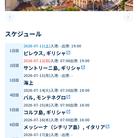
keyboard_arrow_left
keyboard_arrow_right
Previous slide
Next 
スケジュール
2026-07-11(土)
入港
:
-
出港
:
19:00
1日目
ピレウス, ギリシャ
open_in_new
2026-07-12(日)
入港
:
07:00
出港
:
19:00
2日目
サントリーニ島, ギリシャ
open_in_new
2026-07-13(月)
入港
:
-
出港
:
-
3日目
海上
2026-07-14(火)
入港
:
07:30
出港
:
18:00
4日目
バル, モンテネグロ
open_in_new
2026-07-15(水)
入港
:
07:00
出港
:
16:00
5日目
コルフ島, ギリシャ
open_in_new
2026-07-16(木)
入港
:
07:00
出港
:
16:00
6日目
メッシーナ（シチリア島）, イタリア
open_in_new
2026-07-17(金)
入港
:
-
出港
:
-