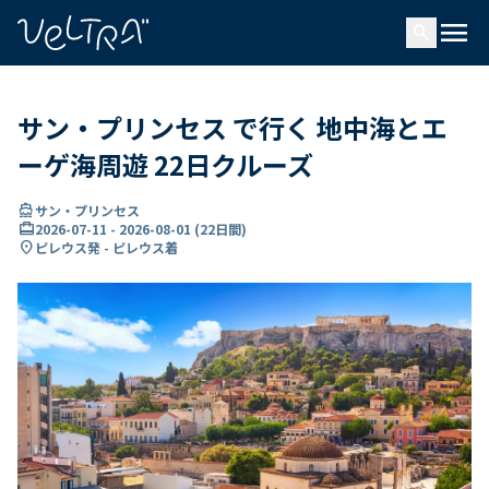
で
menu
search
い
ま
..
サン・プリンセス で行く 地中海とエ
ーゲ海周遊 22日クルーズ
directions_boat
サン・プリンセス
card_travel
2026-07-11
-
2026-08-01
(
22日間
)
location_on
ピレウス発 - ピレウス着