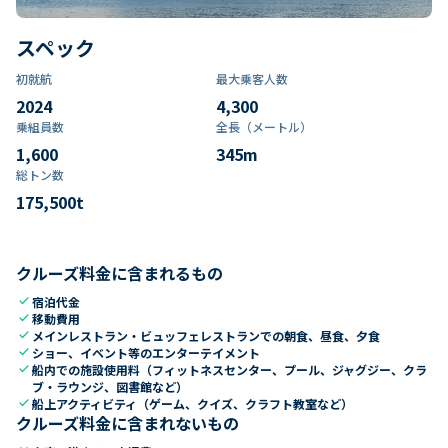
スペック
初就航
最大乗客人数
2024
4,300
乗組員数​
全長（メートル）
1,600
345
m
総トン数​
175,500
t
クルーズ料金に含まれるもの
check
宿泊代金
check
移動費用
check
メインレストラン・ビュッフェレストランでの朝食、昼食、夕食
check
ショー、イベント等のエンターテイメント
check
船内での施設使用料（フィットネスセンター、プール、ジャグジー、クラ
ブ・ラウンジ、図書館など）
check
船上アクティビティ（ゲーム、クイズ、クラフト教室など）
クルーズ料金に含まれないもの