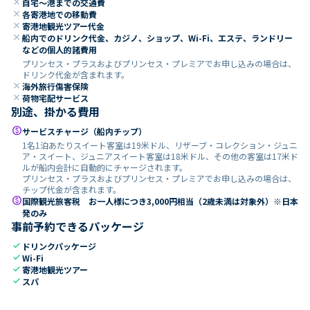
close
自宅～港までの交通費
close
各寄港地での移動費
close
寄港地観光ツアー代金
close
船内でのドリンク代金、カジノ、ショップ、Wi-Fi、エステ、ランドリー
などの個人的諸費用
プリンセス・プラスおよびプリンセス・プレミアでお申し込みの場合は、
ドリンク代金が含まれます。
close
海外旅行傷害保険
close
荷物宅配サービス
別途、掛かる費用
paid
サービスチャージ（船内チップ）
1名1泊あたりスイート客室は19米ドル、リザーブ・コレクション・ジュニ
ア・スイート、ジュニアスイート客室は18米ドル、その他の客室は17米ド
ルが船内会計に自動的にチャージされます。
プリンセス・プラスおよびプリンセス・プレミアでお申し込みの場合は、
チップ代金が含まれます。
paid
国際観光旅客税 お一人様につき3,000円相当（2歳未満は対象外）※日本
発のみ
事前予約できるパッケージ
check
ドリンクパッケージ
check
Wi-Fi
check
寄港地観光ツアー
check
スパ