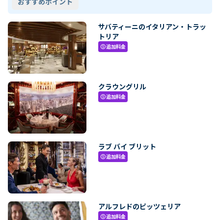
おすすめポイント
サバティーニのイタリアン・トラッ
トリア
追加料金
paid
クラウングリル
追加料金
paid
ラブ バイ ブリット
追加料金
paid
アルフレドのピッツェリア
追加料金
paid