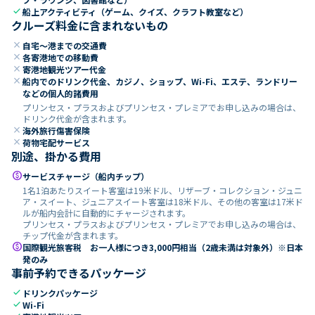
check
船上アクティビティ（ゲーム、クイズ、クラフト教室など）
クルーズ料金に含まれないもの
close
自宅～港までの交通費
close
各寄港地での移動費
close
寄港地観光ツアー代金
close
船内でのドリンク代金、カジノ、ショップ、Wi-Fi、エステ、ランドリー
などの個人的諸費用
プリンセス・プラスおよびプリンセス・プレミアでお申し込みの場合は、
ドリンク代金が含まれます。
close
海外旅行傷害保険
close
荷物宅配サービス
別途、掛かる費用
paid
サービスチャージ（船内チップ）
1名1泊あたりスイート客室は19米ドル、リザーブ・コレクション・ジュニ
ア・スイート、ジュニアスイート客室は18米ドル、その他の客室は17米ド
ルが船内会計に自動的にチャージされます。
プリンセス・プラスおよびプリンセス・プレミアでお申し込みの場合は、
チップ代金が含まれます。
paid
国際観光旅客税 お一人様につき3,000円相当（2歳未満は対象外）※日本
発のみ
事前予約できるパッケージ
check
ドリンクパッケージ
check
Wi-Fi