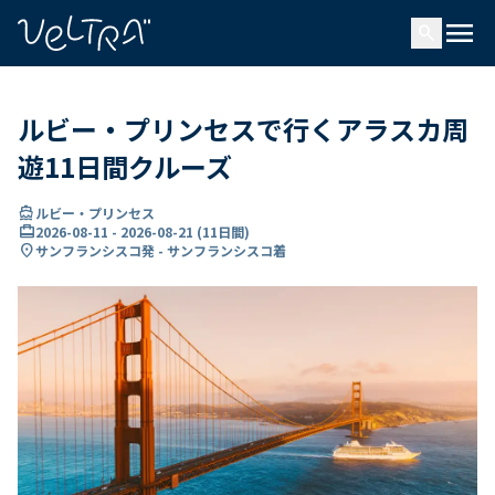
で
menu
search
い
ま
..
ルビー・プリンセスで行くアラスカ周
遊11日間クルーズ
directions_boat
ルビー・プリンセス
card_travel
2026-08-11
-
2026-08-21
(
11日間
)
location_on
サンフランシスコ発 - サンフランシスコ着