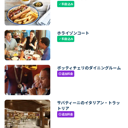
料金込み
check
ホライゾンコート
料金込み
check
ボッティチェリのダイニングルーム
追加料金
paid
サバティーニのイタリアン・トラッ
トリア
追加料金
paid