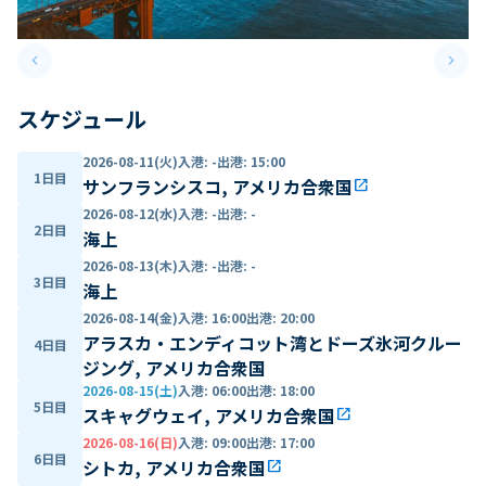
keyboard_arrow_left
keyboard_arrow_right
Previous slide
Next 
スケジュール
2026-08-11(火)
入港
:
-
出港
:
15:00
1日目
サンフランシスコ, アメリカ合衆国
open_in_new
2026-08-12(水)
入港
:
-
出港
:
-
2日目
海上
2026-08-13(木)
入港
:
-
出港
:
-
3日目
海上
2026-08-14(金)
入港
:
16:00
出港
:
20:00
アラスカ・エンディコット湾とドーズ氷河クルー
4日目
ジング, アメリカ合衆国
2026-08-15(土)
入港
:
06:00
出港
:
18:00
5日目
スキャグウェイ, アメリカ合衆国
open_in_new
2026-08-16(日)
入港
:
09:00
出港
:
17:00
6日目
シトカ, アメリカ合衆国
open_in_new