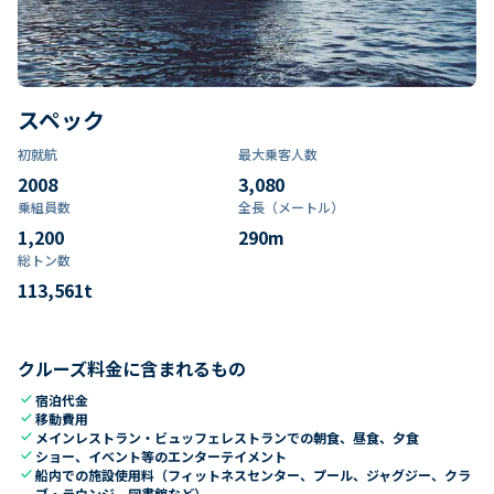
スペック
初就航
最大乗客人数
2008
3,080
乗組員数​
全長（メートル）
1,200
290
m
総トン数​
113,561
t
クルーズ料金に含まれるもの
check
宿泊代金
check
移動費用
check
メインレストラン・ビュッフェレストランでの朝食、昼食、夕食
check
ショー、イベント等のエンターテイメント
check
船内での施設使用料（フィットネスセンター、プール、ジャグジー、クラ
ブ・ラウンジ、図書館など）