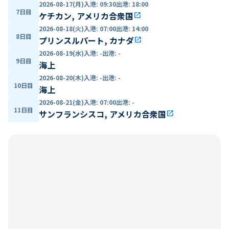
2026-08-17(月)
入港
:
09:30
出港
:
18:00
7日目
ケチカン, アメリカ合衆国
open_in_new
2026-08-18(火)
入港
:
07:00
出港
:
14:00
8日目
プリンスルパート, カナダ
open_in_new
2026-08-19(水)
入港
:
-
出港
:
-
9日目
海上
2026-08-20(木)
入港
:
-
出港
:
-
10日目
海上
2026-08-21(金)
入港
:
07:00
出港
:
-
11日目
サンフランシスコ, アメリカ合衆国
open_in_new