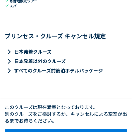
check
寄港地観光ツアー
check
スパ
プリンセス・クルーズ キャンセル規定
keyboard_arrow_right
日本発着クルーズ
keyboard_arrow_right
日本発着以外のクルーズ
keyboard_arrow_right
すべてのクルーズ前後泊ホテルパッケージ
このクルーズは現在満室となっております。

別のクルーズをご検討するか、キャンセルによる空室が出
るまでお待ちください。