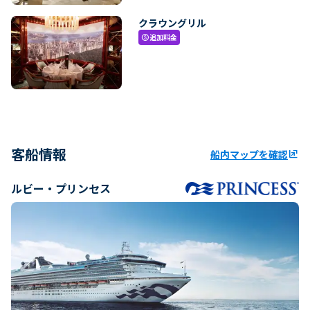
クラウングリル
追加料金
paid
客船情報
船内マップを確認
ungroup
ルビー・プリンセス