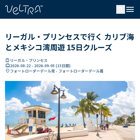
で
menu
search
い
ま
..
リーガル・プリンセスで行く カリブ海
とメキシコ湾周遊 15日クルーズ
directions_boat
リーガル・プリンセス
card_travel
2026-08-22
-
2026-09-05
(
15日間
)
location_on
フォートローダーデール発 - フォートローダーデール着