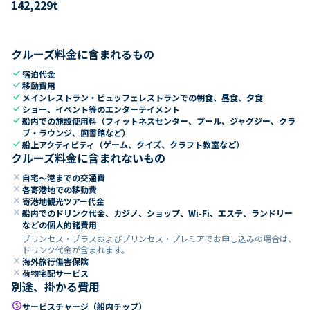
142,229
t
クルーズ料金に含まれるもの
check
宿泊代金
check
移動費用
check
メインレストラン・ビュッフェレストランでの朝食、昼食、夕食
check
ショー、イベント等のエンターテイメント
check
船内での施設使用料（フィットネスセンター、プール、ジャグジー、クラ
ブ・ラウンジ、図書館など）
check
船上アクティビティ（ゲーム、クイズ、クラフト教室など）
クルーズ料金に含まれないもの
close
自宅～港までの交通費
close
各寄港地での移動費
close
寄港地観光ツアー代金
close
船内でのドリンク代金、カジノ、ショップ、Wi-Fi、エステ、ランドリー
などの個人的諸費用
プリンセス・プラスおよびプリンセス・プレミアでお申し込みの場合は、
ドリンク代金が含まれます。
close
海外旅行傷害保険
close
荷物宅配サービス
別途、掛かる費用
paid
サービスチャージ（船内チップ）