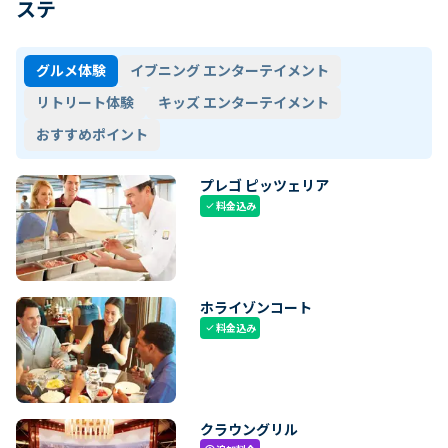
ステ
グルメ体験
イブニング エンターテイメント
リトリート体験
キッズ エンターテイメント
おすすめポイント
プレゴ ピッツェリア
料金込み
check
ホライゾンコート
料金込み
check
クラウングリル