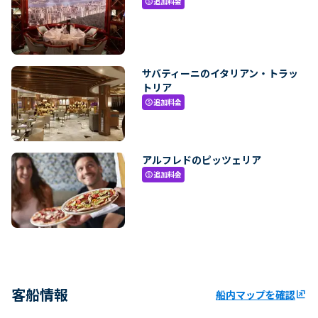
追加料金
paid
サバティーニのイタリアン・トラッ
トリア
追加料金
paid
アルフレドのピッツェリア
追加料金
paid
客船情報
船内マップを確認
ungroup