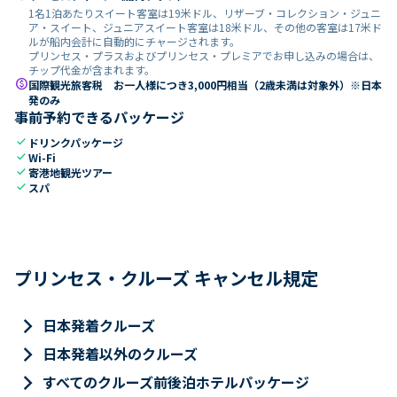
1名1泊あたりスイート客室は19米ドル、リザーブ・コレクション・ジュニ
ア・スイート、ジュニアスイート客室は18米ドル、その他の客室は17米ド
ルが船内会計に自動的にチャージされます。
プリンセス・プラスおよびプリンセス・プレミアでお申し込みの場合は、
チップ代金が含まれます。
paid
国際観光旅客税 お一人様につき3,000円相当（2歳未満は対象外）※日本
発のみ
事前予約できるパッケージ
check
ドリンクパッケージ
check
Wi-Fi
check
寄港地観光ツアー
check
スパ
プリンセス・クルーズ キャンセル規定
keyboard_arrow_right
日本発着クルーズ
keyboard_arrow_right
日本発着以外のクルーズ
keyboard_arrow_right
すべてのクルーズ前後泊ホテルパッケージ