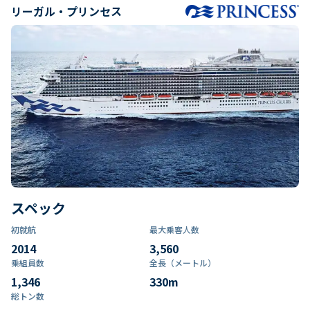
リーガル・プリンセス
スペック
初就航
最大乗客人数
2014
3,560
乗組員数​
全長（メートル）
1,346
330
m
総トン数​