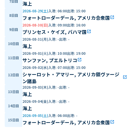
7日目
海上
2026-08-29(土)
入港
:
06:00
出港
:
15:00
8日目
フォートローダーデール, アメリカ合衆国
open_in_new
2026-08-30(日)
入港
:
09:00
出港
:
16:00
9日目
プリンセス・ケイズ, バハマ国
open_in_new
2026-08-31(月)
入港
:
-
出港
:
-
10日目
海上
2026-09-01(火)
入港
:
10:00
出港
:
19:00
11日目
サンファン, プエルトリコ
open_in_new
2026-09-02(水)
入港
:
07:00
出港
:
15:00
シャーロット・アマリー, アメリカ領ヴァージ
12日目
open_in_new
ン諸島
2026-09-03(木)
入港
:
-
出港
:
-
13日目
海上
2026-09-04(金)
入港
:
-
出港
:
-
14日目
海上
2026-09-05(土)
入港
:
06:00
出港
:
-
15日目
フォートローダーデール, アメリカ合衆国
open_in_new