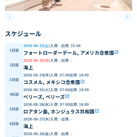
keyboard_arrow_left
keyboard_arrow_right
Previous slide
Next 
スケジュール
2026-08-22(土)
入港
:
-
出港
:
15:00
1日目
フォートローダーデール, アメリカ合衆国
open_in_new
2026-08-23(日)
入港
:
-
出港
:
-
2日目
海上
2026-08-24(月)
入港
:
07:00
出港
:
16:00
3日目
コスメル, メキシコ合衆国
open_in_new
2026-08-25(火)
入港
:
07:00
出港
:
18:00
4日目
ベリーズ, ベリーズ
open_in_new
2026-08-26(水)
入港
:
07:00
出港
:
16:00
5日目
ロアタン島, ホンジュラス共和国
open_in_new
2026-08-27(木)
入港
:
-
出港
:
-
6日目
海上
2026-08-28(金)
入港
:
-
出港
:
-