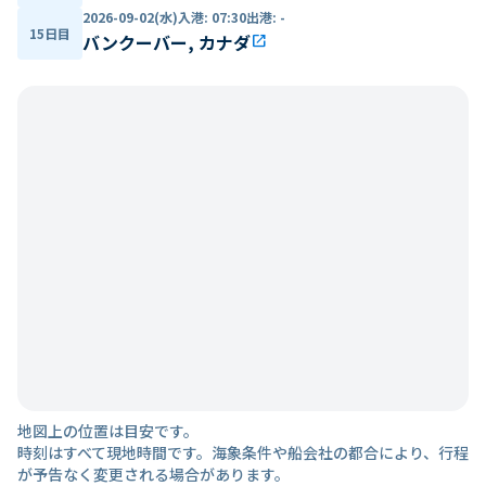
2026-09-02(水)
入港
:
07:30
出港
:
-
15日目
バンクーバー, カナダ
open_in_new
地図上の位置は目安です。
時刻はすべて現地時間です。海象条件や船会社の都合により、行程
が予告なく変更される場合があります。