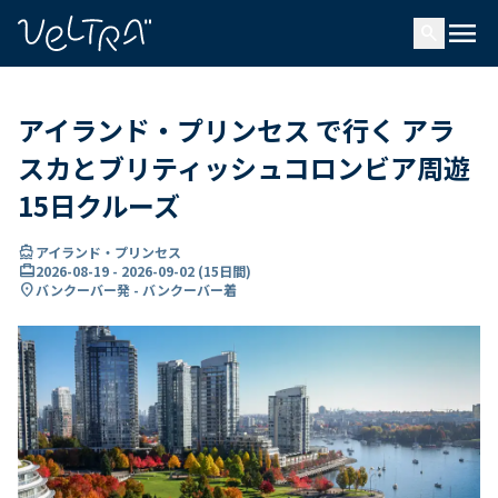
で
menu
search
い
ま
..
アイランド・プリンセス で行く アラ
スカとブリティッシュコロンビア周遊
15日クルーズ
directions_boat
アイランド・プリンセス
card_travel
2026-08-19
-
2026-09-02
(
15日間
)
location_on
バンクーバー発 - バンクーバー着