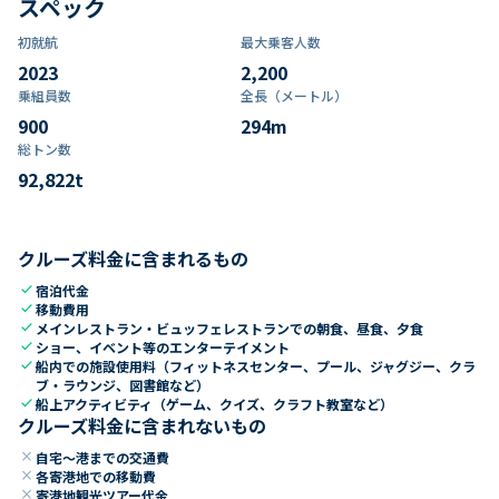
スペック
初就航
最大乗客人数
2023
2,200
乗組員数​
全長（メートル）
900
294
m
総トン数​
92,822
t
クルーズ料金に含まれるもの
check
宿泊代金
check
移動費用
check
メインレストラン・ビュッフェレストランでの朝食、昼食、夕食
check
ショー、イベント等のエンターテイメント
check
船内での施設使用料（フィットネスセンター、プール、ジャグジー、クラ
ブ・ラウンジ、図書館など）
check
船上アクティビティ（ゲーム、クイズ、クラフト教室など）
クルーズ料金に含まれないもの
close
自宅～港までの交通費
close
各寄港地での移動費
close
寄港地観光ツアー代金