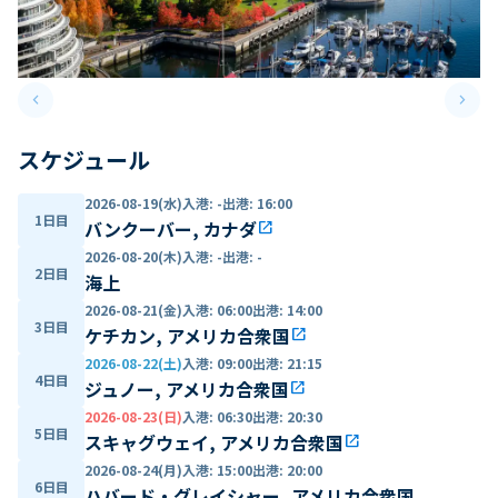
keyboard_arrow_left
keyboard_arrow_right
Previous slide
Next 
スケジュール
2026-08-19(水)
入港
:
-
出港
:
16:00
1日目
バンクーバー, カナダ
open_in_new
2026-08-20(木)
入港
:
-
出港
:
-
2日目
海上
2026-08-21(金)
入港
:
06:00
出港
:
14:00
3日目
ケチカン, アメリカ合衆国
open_in_new
2026-08-22(土)
入港
:
09:00
出港
:
21:15
4日目
ジュノー, アメリカ合衆国
open_in_new
2026-08-23(日)
入港
:
06:30
出港
:
20:30
5日目
スキャグウェイ, アメリカ合衆国
open_in_new
2026-08-24(月)
入港
:
15:00
出港
:
20:00
6日目
ハバード・グレイシャー, アメリカ合衆国