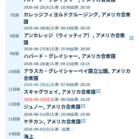
2026-08-25(火)
入港
:
18:00
出港
:
20:30
カレッジフィヨルドクルージング, アメリカ合衆
7日目
国
2026-08-26(水)
入港
:
00:30
出港
:
20:30
アンカレッジ（ウィッティア）, アメリカ合衆
8日目
open_in_new
国
2026-08-27(木)
入港
:
15:00
出港
:
20:00
9日目
ハバード・グレイシャー, アメリカ合衆国
2026-08-28(金)
入港
:
09:15
出港
:
18:15
アラスカ・グレイシャーベイ国立公園, アメリカ
10日目
合衆国
2026-08-29(土)
入港
:
07:00
出港
:
20:30
11日目
スキャグウェイ, アメリカ合衆国
open_in_new
2026-08-30(日)
入港
:
06:30
出港
:
16:15
12日目
ジュノー, アメリカ合衆国
open_in_new
2026-08-31(月)
入港
:
10:00
出港
:
18:00
13日目
ケチカン, アメリカ合衆国
open_in_new
2026-09-01(火)
入港
:
-
出港
:
-
14日目
海上