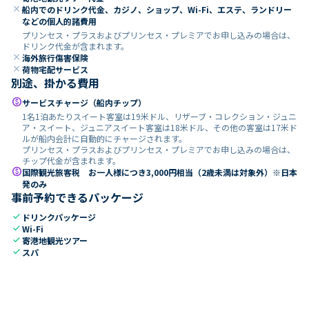
close
船内でのドリンク代金、カジノ、ショップ、Wi-Fi、エステ、ランドリー
などの個人的諸費用
プリンセス・プラスおよびプリンセス・プレミアでお申し込みの場合は、
ドリンク代金が含まれます。
close
海外旅行傷害保険
close
荷物宅配サービス
別途、掛かる費用
paid
サービスチャージ（船内チップ）
1名1泊あたりスイート客室は19米ドル、リザーブ・コレクション・ジュニ
ア・スイート、ジュニアスイート客室は18米ドル、その他の客室は17米ド
ルが船内会計に自動的にチャージされます。
プリンセス・プラスおよびプリンセス・プレミアでお申し込みの場合は、
チップ代金が含まれます。
paid
国際観光旅客税 お一人様につき3,000円相当（2歳未満は対象外）※日本
発のみ
事前予約できるパッケージ
check
ドリンクパッケージ
check
Wi-Fi
check
寄港地観光ツアー
check
スパ