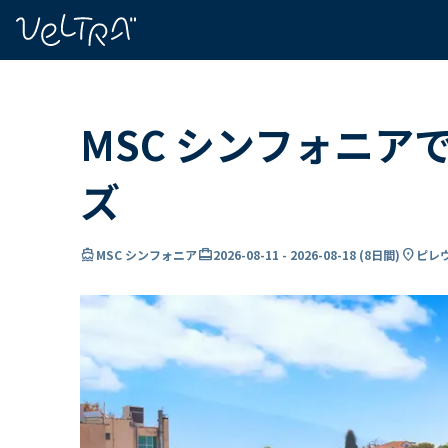
で
い
ま
..
MSC シンフォニア
ズ
directions_boat
card_travel
location_on
MSC シンフォニア
2026-08-11
-
2026-08-18
(
8日間
)
ピレウ