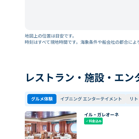
地図上の位置は目安です。
時刻はすべて現地時間です。海象条件や船会社の都合によ
レストラン・施設・エン
グルメ体験
イブニング エンターテイメント
リト
イル・ガレオーネ
料金込み
check