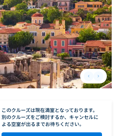
keyboard_arrow_left
keyboard_arrow_right
Previous slide
Next slide
このクルーズは現在満室となっております。

別のクルーズをご検討するか、キャンセルに
よる空室が出るまでお待ちください。