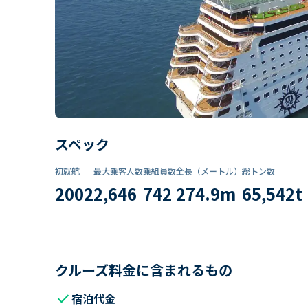
スペック
初就航
最大乗客人数
乗組員数​
全長（メートル）
総トン数​
2002
2,646
742
274.9
m
65,542
t
クルーズ料金に含まれるもの
check
宿泊代金