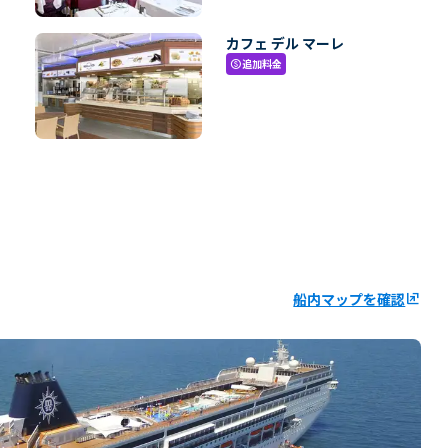
カフェ デル マーレ
追加料金
paid
船内マップを確認
ungroup