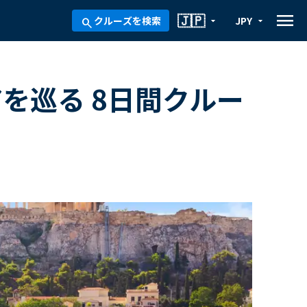
menu
🇯🇵
クルーズを検索
JPY
arrow_drop_down
arrow_drop_down
search
アを巡る 8日間クルー