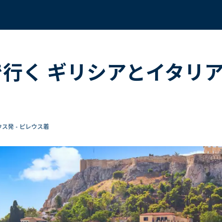
で行く ギリシアとイタリ
ス発 - ピレウス着