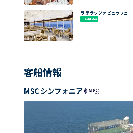
ラ テラッツァ ビュッフェ
料金込み
check
客船情報
MSC シンフォニア