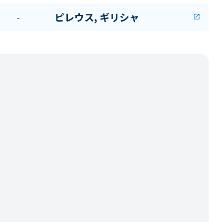
ピレウス, ギリシャ
-
open_in_new