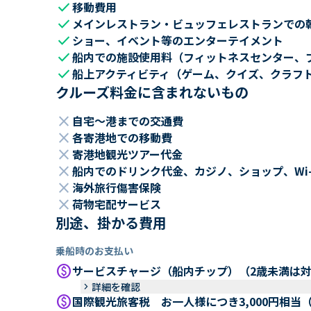
check
移動費用
check
メインレストラン・ビュッフェレストランでの
check
ショー、イベント等のエンターテイメント
check
船内での施設使用料（フィットネスセンター、
check
船上アクティビティ（ゲーム、クイズ、クラフ
クルーズ料金に含まれないもの
close
自宅～港までの交通費
close
各寄港地での移動費
close
寄港地観光ツアー代金
close
船内でのドリンク代金、カジノ、ショップ、Wi
close
海外旅行傷害保険
close
荷物宅配サービス
別途、掛かる費用
乗船時のお支払い
paid
サービスチャージ（船内チップ）（2歳未満は
keyboard_arrow_right
詳細を確認
paid
国際観光旅客税 お一人様につき3,000円相当