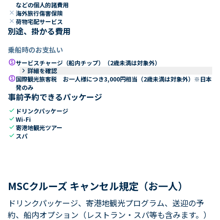
などの個人的諸費用
close
海外旅行傷害保険
close
荷物宅配サービス
別途、掛かる費用
乗船時のお支払い
paid
サービスチャージ（船内チップ）（2歳未満は対象外）
keyboard_arrow_right
詳細を確認
paid
国際観光旅客税 お一人様につき3,000円相当（2歳未満は対象外）※日本
発のみ
事前予約できるパッケージ
check
ドリンクパッケージ
check
Wi-Fi
check
寄港地観光ツアー
check
スパ
MSCクルーズ キャンセル規定（お一人）
ドリンクパッケージ、寄港地観光プログラム、送迎の予
約、船内オプション（レストラン・スパ等も含みます。）