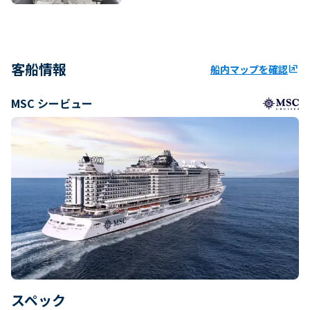
客船情報
船内マップを確認
ungroup
MSC シービュー
スペック