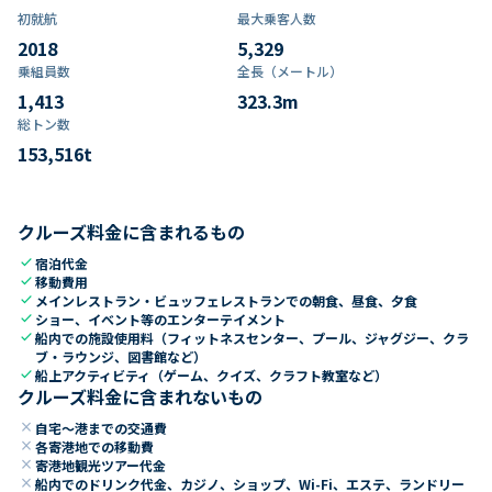
初就航
最大乗客人数
2018
5,329
乗組員数​
全長（メートル）
1,413
323.3
m
総トン数​
153,516
t
クルーズ料金に含まれるもの
check
宿泊代金
check
移動費用
check
メインレストラン・ビュッフェレストランでの朝食、昼食、夕食
check
ショー、イベント等のエンターテイメント
check
船内での施設使用料（フィットネスセンター、プール、ジャグジー、クラ
ブ・ラウンジ、図書館など）
check
船上アクティビティ（ゲーム、クイズ、クラフト教室など）
クルーズ料金に含まれないもの
close
自宅～港までの交通費
close
各寄港地での移動費
close
寄港地観光ツアー代金
close
船内でのドリンク代金、カジノ、ショップ、Wi-Fi、エステ、ランドリー