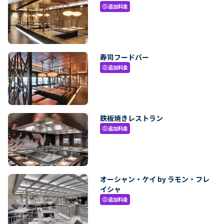
追加料金
paid
寿司フードバー
追加料金
paid
鉄板焼きレストラン
追加料金
paid
オーシャン・ケイ by ラモン・フレ
イシャ
追加料金
paid