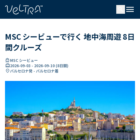
で
menu
search
い
ま
..
MSC シービューで行く 地中海周遊 8日
間クルーズ
directions_boat
MSC シービュー
card_travel
2026-09-03
-
2026-09-10
(
8日間
)
location_on
バルセロナ発 - バルセロナ着