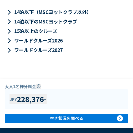
keyboard_arrow_right
14泊以下（MSCヨットクラブ以外）
keyboard_arrow_right
14泊以下のMSCヨットクラブ
keyboard_arrow_right
15泊以上のクルーズ
keyboard_arrow_right
ワールドクルーズ2026
keyboard_arrow_right
ワールドクルーズ2027
大人1名様分料金
info
228,376
-
JPY
expand_circle_right
空き状況を調べる