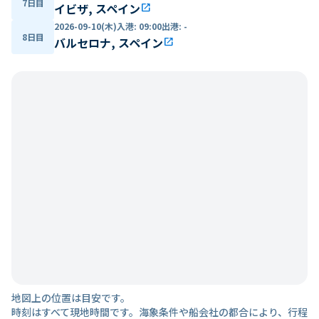
7日目
イビザ, スペイン
open_in_new
2026-09-10(木)
入港
:
09:00
出港
:
-
8日目
バルセロナ, スペイン
open_in_new
地図上の位置は目安です。
時刻はすべて現地時間です。海象条件や船会社の都合により、行程