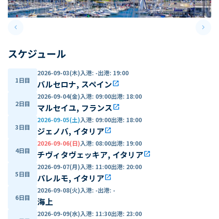
keyboard_arrow_left
keyboard_arrow_right
Previous slide
Next 
スケジュール
2026-09-03(木)
入港
:
-
出港
:
19:00
1日目
バルセロナ, スペイン
open_in_new
2026-09-04(金)
入港
:
09:00
出港
:
18:00
2日目
マルセイユ, フランス
open_in_new
2026-09-05(土)
入港
:
09:00
出港
:
18:00
3日目
ジェノバ, イタリア
open_in_new
2026-09-06(日)
入港
:
08:00
出港
:
19:00
4日目
チヴィタヴェッキア, イタリア
open_in_new
2026-09-07(月)
入港
:
11:00
出港
:
20:00
5日目
パレルモ, イタリア
open_in_new
2026-09-08(火)
入港
:
-
出港
:
-
6日目
海上
2026-09-09(水)
入港
:
11:30
出港
:
23:00