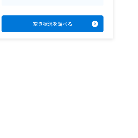
expand_circle_right
空き状況を調べる