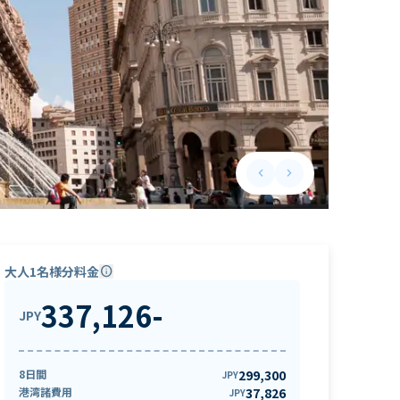
keyboard_arrow_left
keyboard_arrow_right
Previous slide
Next slide
大人1名様分料金
info
337,126
-
JPY
8日間
299,300
JPY
港湾諸費用
37,826
JPY