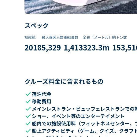
スペック
初就航
最大乗客人数
乗組員数​
全長（メートル）
総トン数​
2018
5,329
1,413
323.3
m
153,51
クルーズ料金に含まれるもの
check
宿泊代金
check
移動費用
check
メインレストラン・ビュッフェレストランでの
check
ショー、イベント等のエンターテイメント
check
船内での施設使用料（フィットネスセンター、
check
船上アクティビティ（ゲーム、クイズ、クラフ