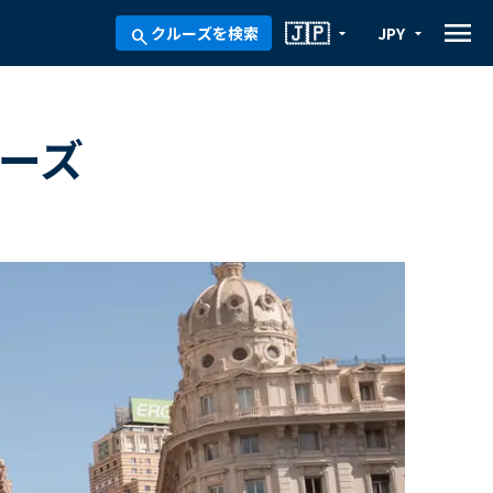
menu
🇯🇵
クルーズを検索
JPY
arrow_drop_down
arrow_drop_down
search
ルーズ