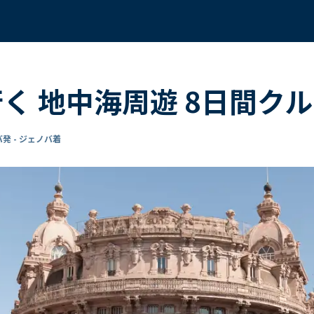
行く 地中海周遊 8日間ク
発 - ジェノバ着