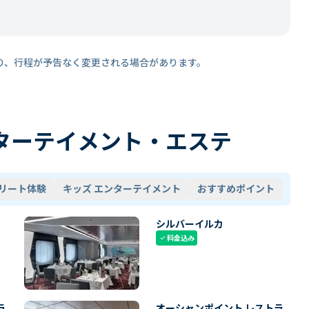
り、行程が予告なく変更される場合があります。
ターテイメント・エステ
リート体験
キッズ エンターテイメント
おすすめポイント
シルバーイルカ
料金込み
check
ラ
オーシャンポイント レストラ