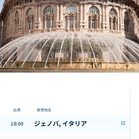
出港
寄港地名
ジェノバ, イタリア
18:00
open_in_new