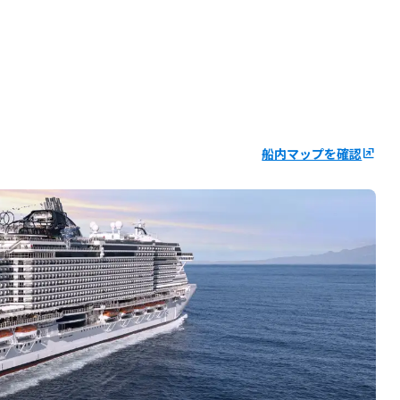
船内マップを確認
ungroup