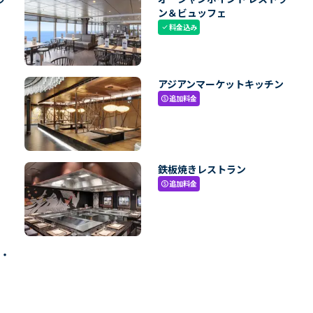
ン＆ビュッフェ
料金込み
check
アジアンマーケットキッチン
追加料金
paid
鉄板焼きレストラン
追加料金
paid
ン・