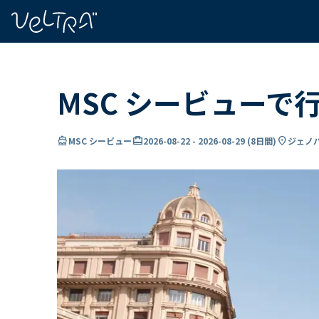
で
い
ま
..
MSC シービューで
directions_boat
card_travel
location_on
MSC シービュー
2026-08-22
-
2026-08-29
(
8日間
)
ジェノバ