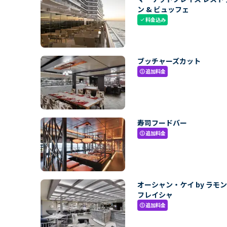
ン & ビュッフェ
料金込み
check
ブッチャーズカット
追加料金
paid
寿司フードバー
追加料金
paid
オーシャン・ケイ by ラモ
フレイシャ
追加料金
paid