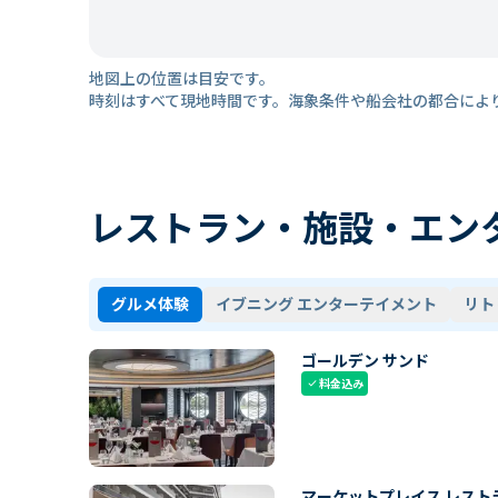
地図上の位置は目安です。
時刻はすべて現地時間です。海象条件や船会社の都合によ
レストラン・施設・エン
グルメ体験
イブニング エンターテイメント
リト
ゴールデン サンド
料金込み
check
マーケットプレイス レスト