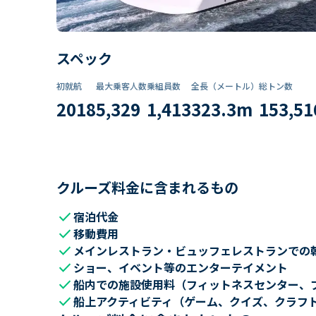
スペック
初就航
最大乗客人数
乗組員数​
全長（メートル）
総トン数​
2018
5,329
1,413
323.3
m
153,51
クルーズ料金に含まれるもの
check
宿泊代金
check
移動費用
check
メインレストラン・ビュッフェレストランでの
check
ショー、イベント等のエンターテイメント
check
船内での施設使用料（フィットネスセンター、
check
船上アクティビティ（ゲーム、クイズ、クラフ