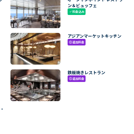
ン＆ビュッフェ
料金込み
check
アジアンマーケットキッチン
追加料金
paid
鉄板焼きレストラン
追加料金
paid
ン・