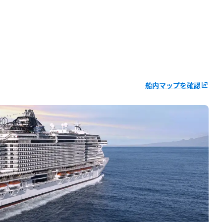
船内マップを確認
ungroup