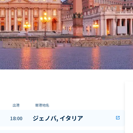
出港
寄港地名
ジェノバ, イタリア
18:00
open_in_new