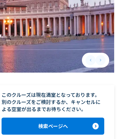
keyboard_arrow_left
keyboard_arrow_right
Previous slide
Next slide
このクルーズは現在満室となっております。

別のクルーズをご検討するか、キャンセルに
よる空室が出るまでお待ちください。
expand_circle_right
検索ページへ