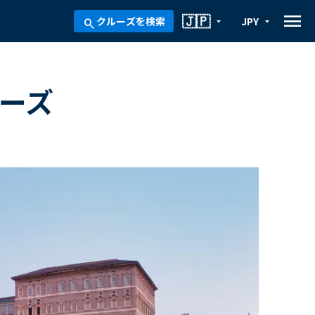
menu
🇯🇵
クルーズを検索
JPY
arrow_drop_down
arrow_drop_down
search
ルーズ