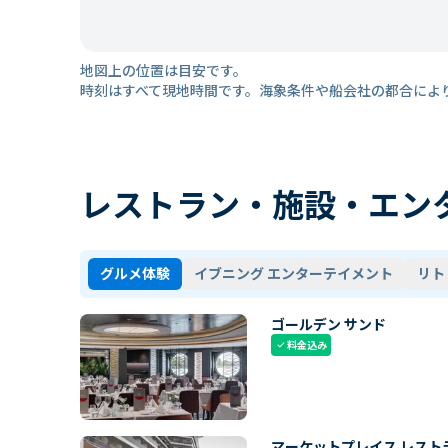
地図上の位置は目安です。
時刻はすべて現地時間です。海象条件や船会社の都合によ
レストラン・施設・エン
グルメ体験
イブニング エンターテイメント
リト
ゴールデン サンド
料金込み
check
マーケットプレイス レスト