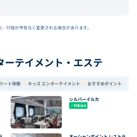
り、行程が予告なく変更される場合があります。
ターテイメント・エステ
リート体験
キッズ エンターテイメント
おすすめポイント
シルバーイルカ
料金込み
check
ラ
オーシャンポイント レストラ