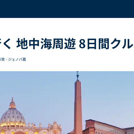
行く 地中海周遊 8日間ク
発 - ジェノバ着