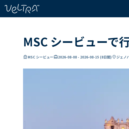
で
い
ま
..
MSC シービューで
directions_boat
card_travel
location_on
MSC シービュー
2026-08-08
-
2026-08-15
(
8日間
)
ジェノバ