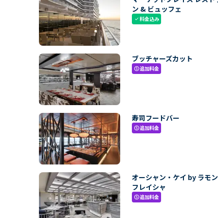
ン & ビュッフェ
料金込み
check
ブッチャーズカット
追加料金
paid
寿司フードバー
追加料金
paid
オーシャン・ケイ by ラモ
フレイシャ
追加料金
paid