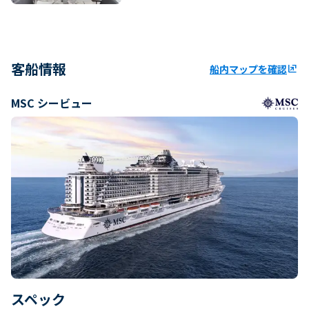
客船情報
船内マップを確認
ungroup
MSC シービュー
スペック