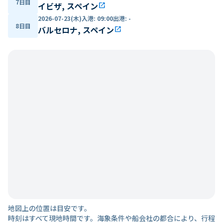
7日目
イビザ, スペイン
open_in_new
2026-07-23(木)
入港
:
09:00
出港
:
-
8日目
バルセロナ, スペイン
open_in_new
地図上の位置は目安です。
時刻はすべて現地時間です。海象条件や船会社の都合により、行程