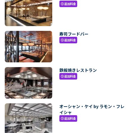
追加料金
paid
寿司フードバー
追加料金
paid
鉄板焼きレストラン
追加料金
paid
オーシャン・ケイ by ラモン・フレ
イシャ
追加料金
paid