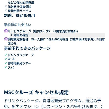
などの個人的諸費用
close
海外旅行傷害保険
close
荷物宅配サービス
別途、掛かる費用
乗船時のお支払い
paid
サービスチャージ（船内チップ）（2歳未満は対象外）
keyboard_arrow_right
詳細を確認
paid
国際観光旅客税 お一人様につき3,000円相当（2歳未満は対象外）※日本
発のみ
事前予約できるパッケージ
check
ドリンクパッケージ
check
Wi-Fi
check
寄港地観光ツアー
check
スパ
MSCクルーズ キャンセル規定
ドリンクパッケージ、寄港地観光プログラム、送迎の予
約、船内オプション（レストラン・スパ等も含みます。）