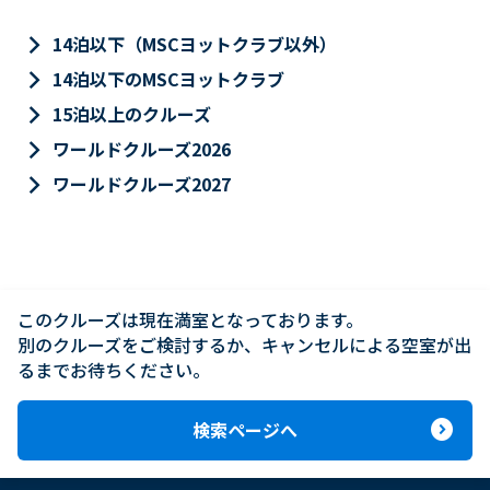
keyboard_arrow_right
14泊以下（MSCヨットクラブ以外）
keyboard_arrow_right
14泊以下のMSCヨットクラブ
keyboard_arrow_right
15泊以上のクルーズ
keyboard_arrow_right
ワールドクルーズ2026
keyboard_arrow_right
ワールドクルーズ2027
このクルーズは現在満室となっております。

別のクルーズをご検討するか、キャンセルによる空室が出
るまでお待ちください。
expand_circle_right
検索ページへ