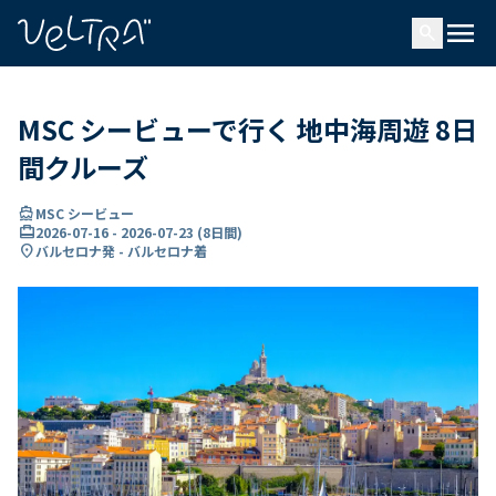
で
menu
search
い
ま
..
MSC シービューで行く 地中海周遊 8日
間クルーズ
directions_boat
MSC シービュー
card_travel
2026-07-16
-
2026-07-23
(
8日間
)
location_on
バルセロナ発 - バルセロナ着