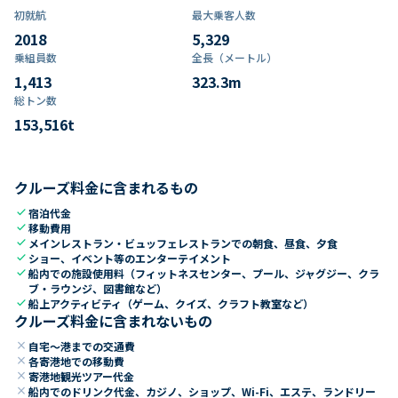
初就航
最大乗客人数
2018
5,329
乗組員数​
全長（メートル）
1,413
323.3
m
総トン数​
153,516
t
クルーズ料金に含まれるもの
check
宿泊代金
check
移動費用
check
メインレストラン・ビュッフェレストランでの朝食、昼食、夕食
check
ショー、イベント等のエンターテイメント
check
船内での施設使用料（フィットネスセンター、プール、ジャグジー、クラ
ブ・ラウンジ、図書館など）
check
船上アクティビティ（ゲーム、クイズ、クラフト教室など）
クルーズ料金に含まれないもの
close
自宅～港までの交通費
close
各寄港地での移動費
close
寄港地観光ツアー代金
close
船内でのドリンク代金、カジノ、ショップ、Wi-Fi、エステ、ランドリー