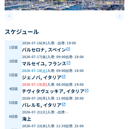
keyboard_arrow_left
keyboard_arrow_right
Previous slide
Next 
スケジュール
2026-07-16(木)
入港
:
-
出港
:
19:00
1日目
バルセロナ, スペイン
open_in_new
2026-07-17(金)
入港
:
09:00
出港
:
18:00
2日目
マルセイユ, フランス
open_in_new
2026-07-18(土)
入港
:
09:00
出港
:
18:00
3日目
ジェノバ, イタリア
open_in_new
2026-07-19(日)
入港
:
08:00
出港
:
19:00
4日目
チヴィタヴェッキア, イタリア
open_in_new
2026-07-20(月)
入港
:
11:00
出港
:
20:00
5日目
パレルモ, イタリア
open_in_new
2026-07-21(火)
入港
:
-
出港
:
-
6日目
海上
2026-07-22(水)
入港
:
11:30
出港
:
23:00