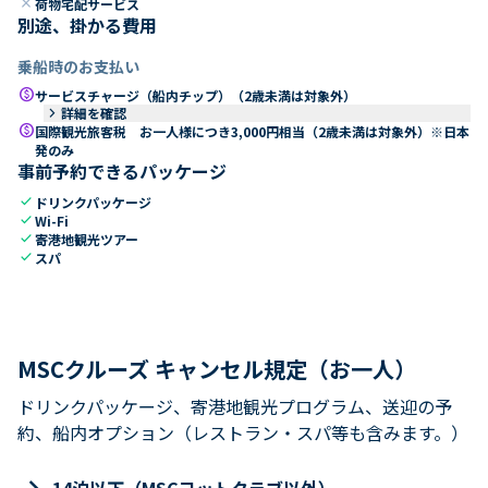
close
荷物宅配サービス
別途、掛かる費用
乗船時のお支払い
paid
サービスチャージ（船内チップ）（2歳未満は対象外）
keyboard_arrow_right
詳細を確認
paid
国際観光旅客税 お一人様につき3,000円相当（2歳未満は対象外）※日本
発のみ
事前予約できるパッケージ
check
ドリンクパッケージ
check
Wi-Fi
check
寄港地観光ツアー
check
スパ
MSCクルーズ キャンセル規定（お一人）
ドリンクパッケージ、寄港地観光プログラム、送迎の予
約、船内オプション（レストラン・スパ等も含みます。）