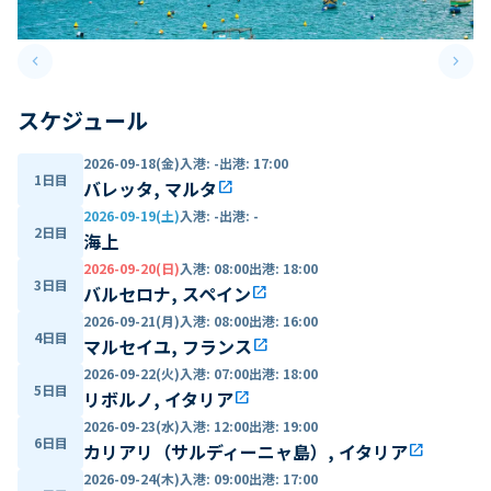
keyboard_arrow_left
keyboard_arrow_right
Previous slide
Next 
スケジュール
2026-09-18(金)
入港
:
-
出港
:
17:00
1日目
バレッタ, マルタ
open_in_new
2026-09-19(土)
入港
:
-
出港
:
-
2日目
海上
2026-09-20(日)
入港
:
08:00
出港
:
18:00
3日目
バルセロナ, スペイン
open_in_new
2026-09-21(月)
入港
:
08:00
出港
:
16:00
4日目
マルセイユ, フランス
open_in_new
2026-09-22(火)
入港
:
07:00
出港
:
18:00
5日目
リボルノ, イタリア
open_in_new
2026-09-23(水)
入港
:
12:00
出港
:
19:00
6日目
カリアリ（サルディーニャ島）, イタリア
open_in_new
2026-09-24(木)
入港
:
09:00
出港
:
17:00