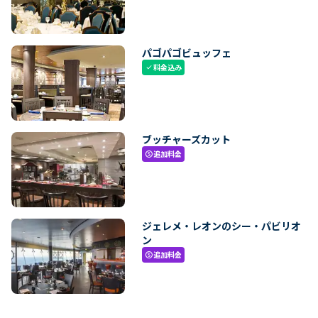
パゴパゴビュッフェ
料金込み
check
ブッチャーズカット
追加料金
paid
ジェレメ・レオンのシー・パビリオ
ン
追加料金
paid