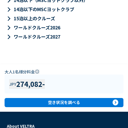
keyboard_arrow_right
14泊以下（MSCヨットクラブ以外）
keyboard_arrow_right
14泊以下のMSCヨットクラブ
keyboard_arrow_right
15泊以上のクルーズ
keyboard_arrow_right
ワールドクルーズ2026
keyboard_arrow_right
ワールドクルーズ2027
大人1名様分料金
info
274,082
-
JPY
expand_circle_right
空き状況を調べる
About VELTRA