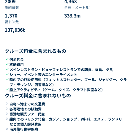
2009
4,363
乗組員数​
全長（メートル）
1,370
333.3
m
総トン数​
137,936
t
クルーズ料金に含まれるもの
check
宿泊代金
check
移動費用
check
メインレストラン・ビュッフェレストランでの朝食、昼食、夕食
check
ショー、イベント等のエンターテイメント
check
船内での施設使用料（フィットネスセンター、プール、ジャグジー、クラ
ブ・ラウンジ、図書館など）
check
船上アクティビティ（ゲーム、クイズ、クラフト教室など）
クルーズ料金に含まれないもの
close
自宅～港までの交通費
close
各寄港地での移動費
close
寄港地観光ツアー代金
close
船内でのドリンク代金、カジノ、ショップ、Wi-Fi、エステ、ランドリー
などの個人的諸費用
close
海外旅行傷害保険