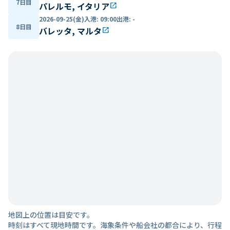
7日目
パレルモ, イタリア
open_in_new
2026-09-25(金)
入港
:
09:00
出港
:
-
8日目
バレッタ, マルタ
open_in_new
地図上の位置は目安です。
時刻はすべて現地時間です。海象条件や船会社の都合により、行程