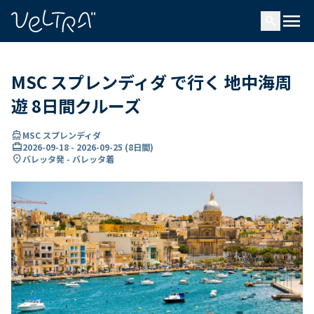
で
menu
search
い
ま
..
MSC スプレンディダ で行く 地中海周
遊 8日間クルーズ
directions_boat
MSC スプレンディダ
card_travel
2026-09-18
-
2026-09-25
(
8日間
)
location_on
バレッタ発 - バレッタ着