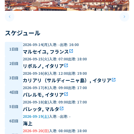
keyboard_arrow_left
keyboard_arrow_right
Previous slide
Next 
スケジュール
2026-09-14(月)
入港
:
-
出港
:
16:00
1日目
マルセイユ, フランス
open_in_new
2026-09-15(火)
入港
:
07:00
出港
:
18:00
2日目
リボルノ, イタリア
open_in_new
2026-09-16(水)
入港
:
12:00
出港
:
19:00
3日目
カリアリ（サルディーニャ島）, イタリア
open_in_new
2026-09-17(木)
入港
:
09:00
出港
:
17:00
4日目
パレルモ, イタリア
open_in_new
2026-09-18(金)
入港
:
09:00
出港
:
17:00
5日目
バレッタ, マルタ
open_in_new
2026-09-19(土)
入港
:
-
出港
:
-
6日目
海上
2026-09-20(日)
入港
:
08:00
出港
:
18:00