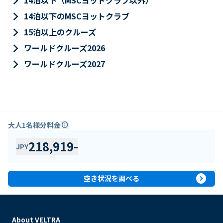
keyboard_arrow_right
14泊以下（MSCヨットクラブ以外）
keyboard_arrow_right
14泊以下のMSCヨットクラブ
keyboard_arrow_right
15泊以上のクルーズ
keyboard_arrow_right
ワールドクルーズ2026
keyboard_arrow_right
ワールドクルーズ2027
大人1名様分料金
info
218,919
-
JPY
expand_circle_right
空き状況を調べる
About VELTRA