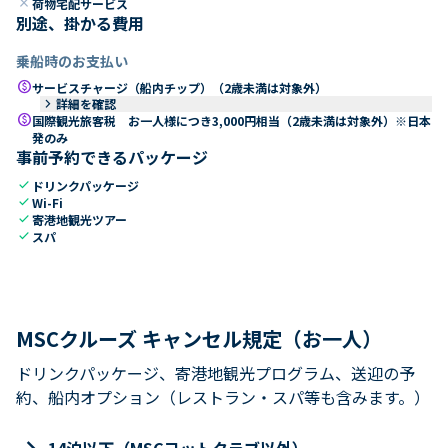
close
荷物宅配サービス
別途、掛かる費用
乗船時のお支払い
paid
サービスチャージ（船内チップ）（2歳未満は対象外）
keyboard_arrow_right
詳細を確認
paid
国際観光旅客税 お一人様につき3,000円相当（2歳未満は対象外）※日本
発のみ
事前予約できるパッケージ
check
ドリンクパッケージ
check
Wi-Fi
check
寄港地観光ツアー
check
スパ
MSCクルーズ キャンセル規定（お一人）
ドリンクパッケージ、寄港地観光プログラム、送迎の予
約、船内オプション（レストラン・スパ等も含みます。）