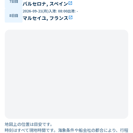
7日目
バルセロナ, スペイン
open_in_new
2026-09-21(月)
入港
:
08:00
出港
:
-
8日目
マルセイユ, フランス
open_in_new
地図上の位置は目安です。
時刻はすべて現地時間です。海象条件や船会社の都合により、行程