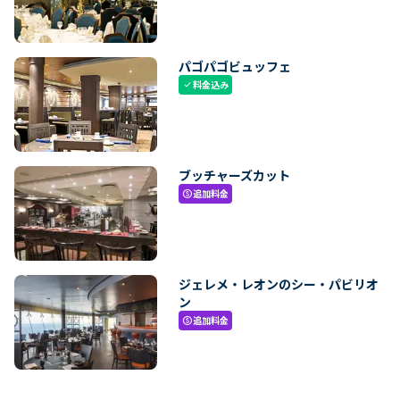
パゴパゴビュッフェ
料金込み
check
ブッチャーズカット
追加料金
paid
ジェレメ・レオンのシー・パビリオ
ン
追加料金
paid