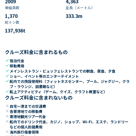
2009
4,363
乗組員数​
全長（メートル）
1,370
333.3
m
総トン数​
137,936
t
クルーズ料金に含まれるもの
check
宿泊代金
check
移動費用
check
メインレストラン・ビュッフェレストランでの朝食、昼食、夕食
check
ショー、イベント等のエンターテイメント
check
船内での施設使用料（フィットネスセンター、プール、ジャグジー、クラ
ブ・ラウンジ、図書館など）
check
船上アクティビティ（ゲーム、クイズ、クラフト教室など）
クルーズ料金に含まれないもの
close
自宅～港までの交通費
close
各寄港地での移動費
close
寄港地観光ツアー代金
close
船内でのドリンク代金、カジノ、ショップ、Wi-Fi、エステ、ランドリー
などの個人的諸費用
close
海外旅行傷害保険