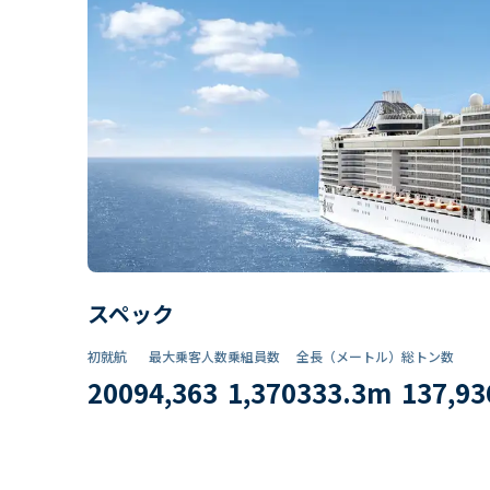
スペック
初就航
最大乗客人数
乗組員数​
全長（メートル）
総トン数​
2009
4,363
1,370
333.3
m
137,93