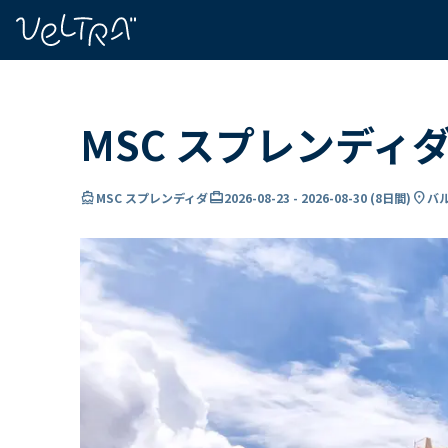
で
い
ま
..
MSC スプレンディ
directions_boat
card_travel
location_on
MSC スプレンディダ
2026-08-23
-
2026-08-30
(
8日間
)
バル