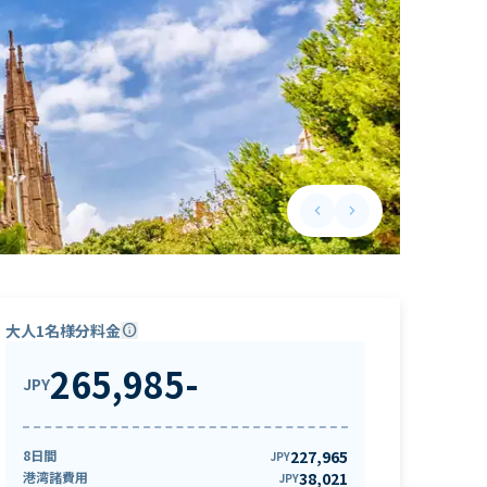
keyboard_arrow_left
keyboard_arrow_right
Previous slide
Next slide
大人1名様分料金
info
265,985
-
JPY
8日間
227,965
JPY
港湾諸費用
38,021
JPY