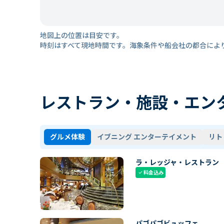
地図上の位置は目安です。
時刻はすべて現地時間です。海象条件や船会社の都合によ
レストラン・施設・エン
グルメ体験
イブニング エンターテイメント
リト
ラ・レッジャ・レストラン
料金込み
check
パゴパゴビュッフェ