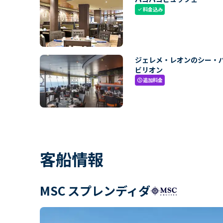
料金込み
check
ジェレメ・レオンのシー・
ビリオン
追加料金
paid
客船情報
MSC スプレンディダ