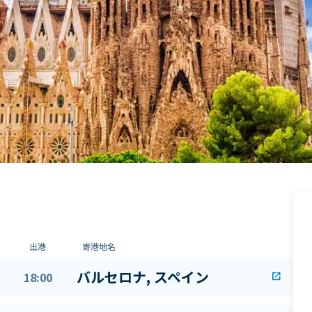
出港
寄港地名
バルセロナ, スペイン
18:00
open_in_new