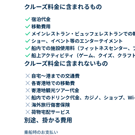
クルーズ料金に含まれるもの
check
宿泊代金
check
移動費用
check
メインレストラン・ビュッフェレストランでの
check
ショー、イベント等のエンターテイメント
check
船内での施設使用料（フィットネスセンター、
check
船上アクティビティ（ゲーム、クイズ、クラフ
クルーズ料金に含まれないもの
close
自宅～港までの交通費
close
各寄港地での移動費
close
寄港地観光ツアー代金
close
船内でのドリンク代金、カジノ、ショップ、Wi
close
海外旅行傷害保険
close
荷物宅配サービス
別途、掛かる費用
乗船時のお支払い