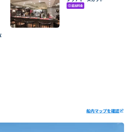
追加料金
paid
パ
船内マップを確認
ungroup