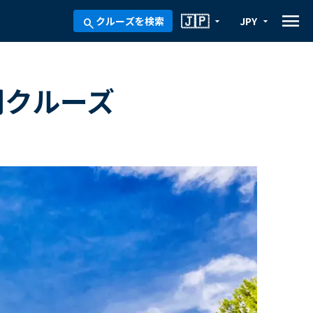
menu
🇯🇵
クルーズを検索
JPY
arrow_drop_down
arrow_drop_down
search
間クルーズ