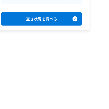
expand_circle_right
空き状況を調べる