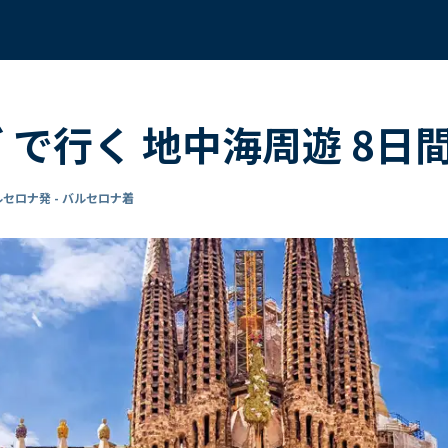
ダ で行く 地中海周遊 8日
セロナ発 - バルセロナ着