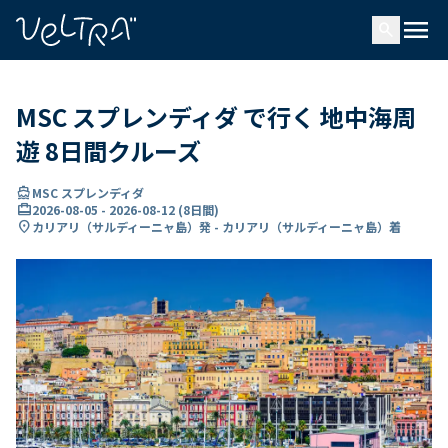
で
menu
search
い
ま
..
MSC スプレンディダ で行く 地中海周
遊 8日間クルーズ
directions_boat
MSC スプレンディダ
card_travel
2026-08-05
-
2026-08-12
(
8日間
)
location_on
カリアリ（サルディーニャ島）発 - カリアリ（サルディーニャ島）着