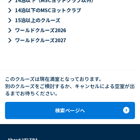
keyboard_arrow_right
14泊以下（MSCヨットクラブ以外）
keyboard_arrow_right
14泊以下のMSCヨットクラブ
keyboard_arrow_right
15泊以上のクルーズ
keyboard_arrow_right
ワールドクルーズ2026
keyboard_arrow_right
ワールドクルーズ2027
このクルーズは現在満室となっております。

別のクルーズをご検討するか、キャンセルによる空室が出
るまでお待ちください。
expand_circle_right
検索ページへ
About VELTRA