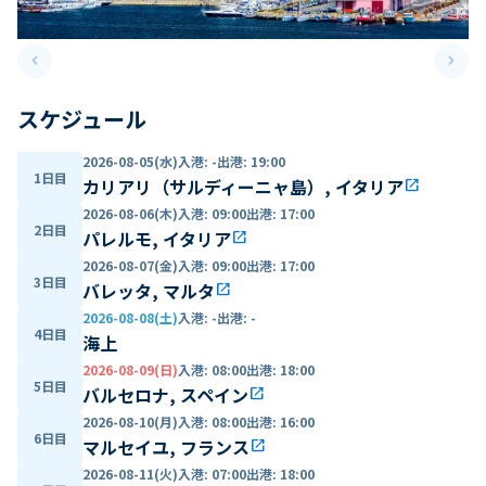
keyboard_arrow_left
keyboard_arrow_right
Previous slide
Next 
スケジュール
2026-08-05(水)
入港
:
-
出港
:
19:00
1日目
カリアリ（サルディーニャ島）, イタリア
open_in_new
2026-08-06(木)
入港
:
09:00
出港
:
17:00
2日目
パレルモ, イタリア
open_in_new
2026-08-07(金)
入港
:
09:00
出港
:
17:00
3日目
バレッタ, マルタ
open_in_new
2026-08-08(土)
入港
:
-
出港
:
-
4日目
海上
2026-08-09(日)
入港
:
08:00
出港
:
18:00
5日目
バルセロナ, スペイン
open_in_new
2026-08-10(月)
入港
:
08:00
出港
:
16:00
6日目
マルセイユ, フランス
open_in_new
2026-08-11(火)
入港
:
07:00
出港
:
18:00