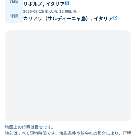
7日目
リボルノ, イタリア
open_in_new
2026-08-12(水)
入港
:
12:00
出港
:
-
8日目
カリアリ（サルディーニャ島）, イタリア
open_in_new
地図上の位置は目安です。
時刻はすべて現地時間です。海象条件や船会社の都合により、行程