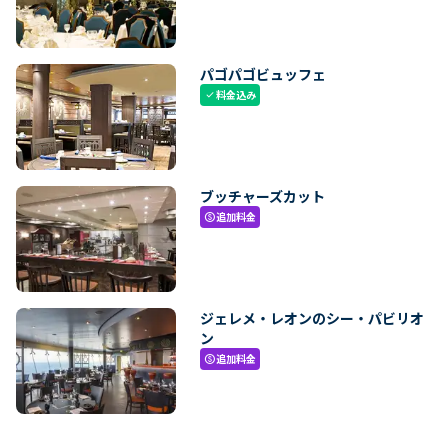
パゴパゴビュッフェ
料金込み
check
ブッチャーズカット
追加料金
paid
ジェレメ・レオンのシー・パビリオ
ン
追加料金
paid