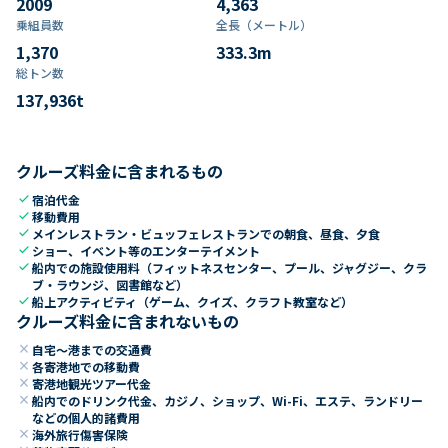
2009
4,363
乗組員数​
全長（メートル）
1,370
333.3
m
総トン数​
137,936
t
クルーズ料金に含まれるもの
check
宿泊代金
check
移動費用
check
メインレストラン・ビュッフェレストランでの朝食、昼食、夕食
check
ショー、イベント等のエンターテイメント
check
船内での施設使用料（フィットネスセンター、プール、ジャグジー、クラ
ブ・ラウンジ、図書館など）
check
船上アクティビティ（ゲーム、クイズ、クラフト教室など）
クルーズ料金に含まれないもの
close
自宅～港までの交通費
close
各寄港地での移動費
close
寄港地観光ツアー代金
close
船内でのドリンク代金、カジノ、ショップ、Wi-Fi、エステ、ランドリー
などの個人的諸費用
close
海外旅行傷害保険