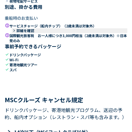
close
荷物宅配サービス
別途、掛かる費用
乗船時のお支払い
paid
サービスチャージ（船内チップ）（2歳未満は対象外）
keyboard_arrow_right
詳細を確認
paid
国際観光旅客税 お一人様につき3,000円相当（2歳未満は対象外）※日本
発のみ
事前予約できるパッケージ
check
ドリンクパッケージ
check
Wi-Fi
check
寄港地観光ツアー
check
スパ
MSCクルーズ キャンセル規定
ドリンクパッケージ、寄港地観光プログラム、送迎の予
約、船内オプション（レストラン・スパ等も含みます。）