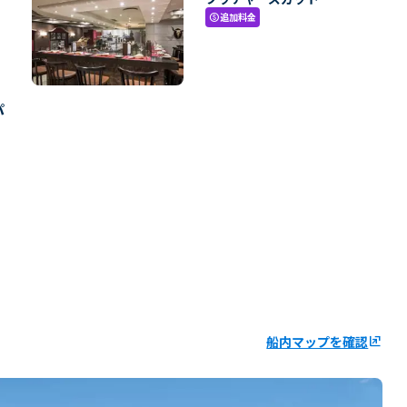
追加料金
paid
パ
船内マップを確認
ungroup