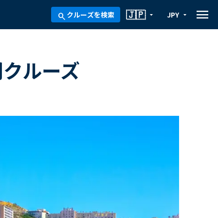
menu
🇯🇵
クルーズを検索
JPY
arrow_drop_down
arrow_drop_down
search
間クルーズ