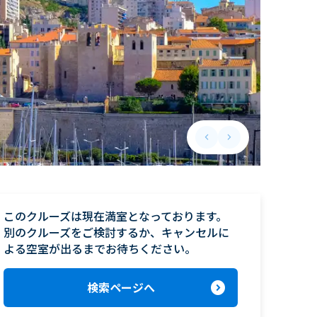
keyboard_arrow_left
keyboard_arrow_right
Previous slide
Next slide
このクルーズは現在満室となっております。

別のクルーズをご検討するか、キャンセルに
よる空室が出るまでお待ちください。
expand_circle_right
検索ページへ