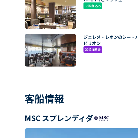
料金込み
check
ジェレメ・レオンのシー・
ビリオン
追加料金
paid
客船情報
MSC スプレンディダ