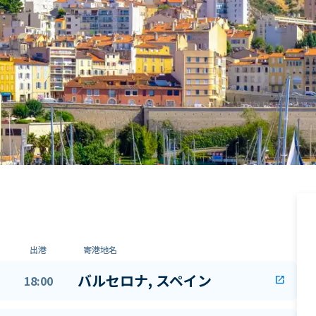
出港
寄港地名
バルセロナ, スペイン
18:00
open_in_new