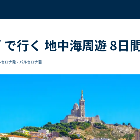
ダ で行く 地中海周遊 8日
セロナ発 - バルセロナ着