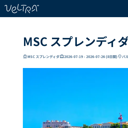
で
い
ま
..
MSC スプレンディ
directions_boat
card_travel
location_on
MSC スプレンディダ
2026-07-19
-
2026-07-26
(
8日間
)
バル