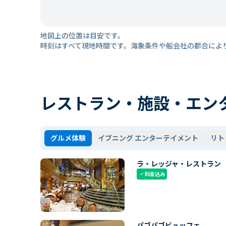
地図上の位置は目安です。
時刻はすべて現地時間です。海象条件や船会社の都合によ
レストラン・施設・エン
グルメ体験
イブニング エンターテイメント
リト
ラ・レッジャ・レストラン
料金込み
check
パゴパゴビュッフェ