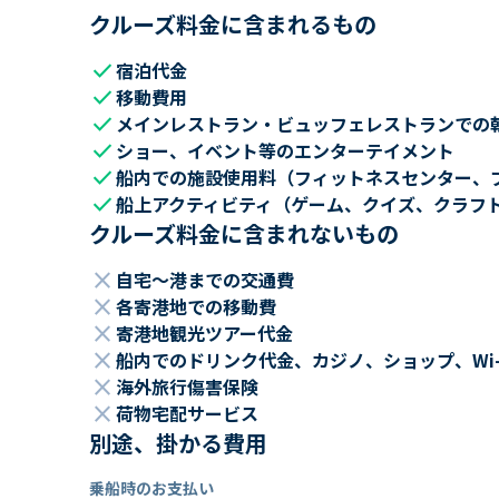
クルーズ料金に含まれるもの
check
宿泊代金
check
移動費用
check
メインレストラン・ビュッフェレストランでの
check
ショー、イベント等のエンターテイメント
check
船内での施設使用料（フィットネスセンター、
check
船上アクティビティ（ゲーム、クイズ、クラフ
クルーズ料金に含まれないもの
close
自宅～港までの交通費
close
各寄港地での移動費
close
寄港地観光ツアー代金
close
船内でのドリンク代金、カジノ、ショップ、Wi
close
海外旅行傷害保険
close
荷物宅配サービス
別途、掛かる費用
乗船時のお支払い