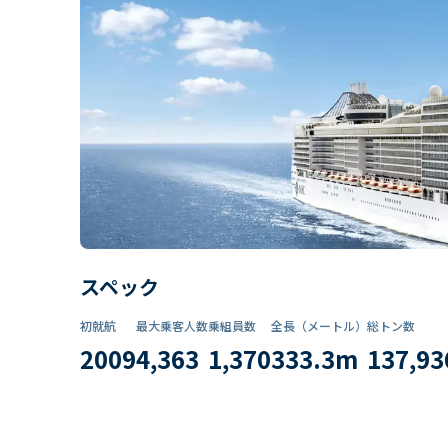
スペック
初就航
最大乗客人数
乗組員数​
全長（メートル）
総トン数​
2009
4,363
1,370
333.3
m
137,93