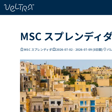
で
い
ま
..
MSC スプレンディ
directions_boat
card_travel
location_on
MSC スプレンディダ
2026-07-02
-
2026-07-09
(
8日間
)
パレ