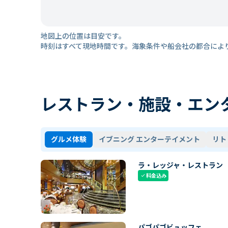
地図上の位置は目安です。
時刻はすべて現地時間です。海象条件や船会社の都合によ
レストラン・施設・エン
グルメ体験
イブニング エンターテイメント
リト
ラ・レッジャ・レストラン
料金込み
check
パゴパゴビュッフェ