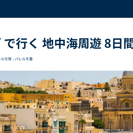
ダ で行く 地中海周遊 8日
ルモ発 - パレルモ着