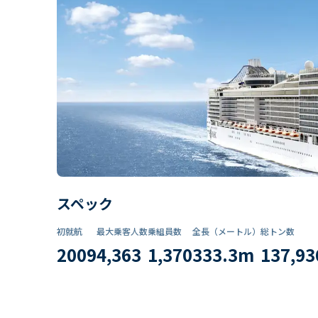
スペック
初就航
最大乗客人数
乗組員数​
全長（メートル）
総トン数​
2009
4,363
1,370
333.3
m
137,93