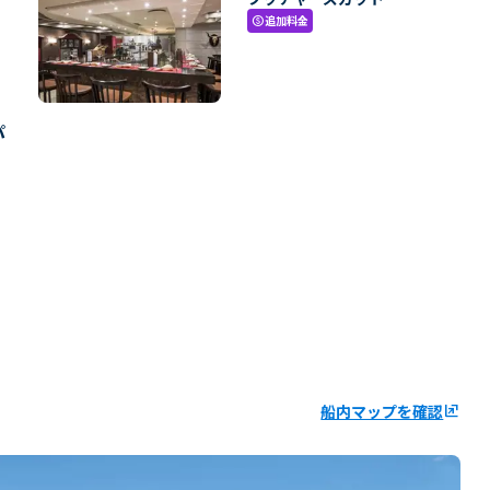
追加料金
paid
パ
船内マップを確認
ungroup