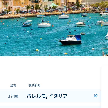
出港
寄港地名
パレルモ, イタリア
17:00
open_in_new