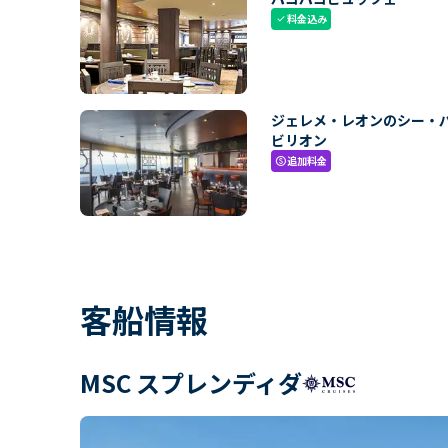
料金込み
check
ジェレメ・レオンのシー・
ビリオン
追加料金
paid
客船情報
MSC スプレンディダ