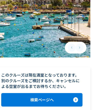
keyboard_arrow_left
keyboard_arrow_right
Previous slide
Next slide
このクルーズは現在満室となっております。

別のクルーズをご検討するか、キャンセルに
よる空室が出るまでお待ちください。
expand_circle_right
検索ページへ