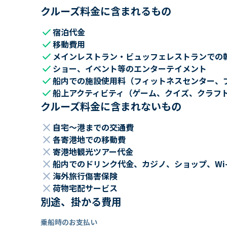
クルーズ料金に含まれるもの
check
宿泊代金
check
移動費用
check
メインレストラン・ビュッフェレストランでの
check
ショー、イベント等のエンターテイメント
check
船内での施設使用料（フィットネスセンター、
check
船上アクティビティ（ゲーム、クイズ、クラフ
クルーズ料金に含まれないもの
close
自宅～港までの交通費
close
各寄港地での移動費
close
寄港地観光ツアー代金
close
船内でのドリンク代金、カジノ、ショップ、Wi
close
海外旅行傷害保険
close
荷物宅配サービス
別途、掛かる費用
乗船時のお支払い