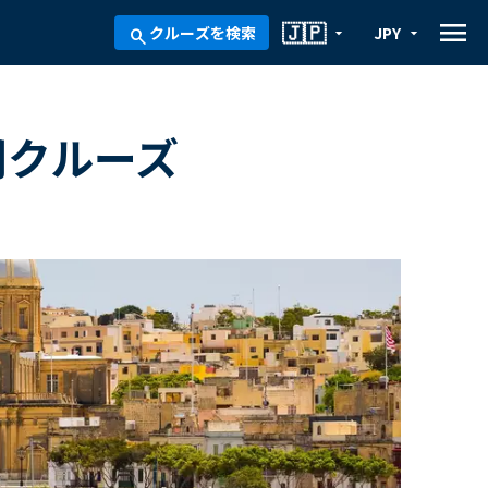
menu
🇯🇵
クルーズを検索
JPY
arrow_drop_down
arrow_drop_down
search
間クルーズ