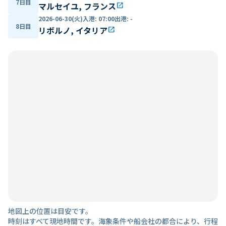
7日目
マルセイユ, フランス
open_in_new
2026-06-30(火)
入港
:
07:00
出港
:
-
8日目
リボルノ, イタリア
open_in_new
地図上の位置は目安です。
時刻はすべて現地時間です。海象条件や船会社の都合により、行程