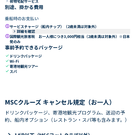
close
荷物宅配サービス
別途、掛かる費用
乗船時のお支払い
paid
サービスチャージ（船内チップ）（2歳未満は対象外）
keyboard_arrow_right
詳細を確認
paid
国際観光旅客税 お一人様につき3,000円相当（2歳未満は対象外）※日本
発のみ
事前予約できるパッケージ
check
ドリンクパッケージ
check
Wi-Fi
check
寄港地観光ツアー
check
スパ
MSCクルーズ キャンセル規定（お一人）
ドリンクパッケージ、寄港地観光プログラム、送迎の予
約、船内オプション（レストラン・スパ等も含みます。）