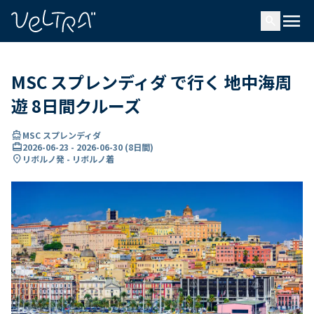
で
menu
search
い
ま
..
MSC スプレンディダ で行く 地中海周
遊 8日間クルーズ
directions_boat
MSC スプレンディダ
card_travel
2026-06-23
-
2026-06-30
(
8日間
)
location_on
リボルノ発 - リボルノ着