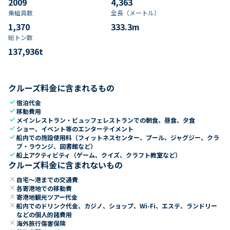
2009
4,363
乗組員数​
全長（メートル）
1,370
333.3
m
総トン数​
137,936
t
クルーズ料金に含まれるもの
check
宿泊代金
check
移動費用
check
メインレストラン・ビュッフェレストランでの朝食、昼食、夕食
check
ショー、イベント等のエンターテイメント
check
船内での施設使用料（フィットネスセンター、プール、ジャグジー、クラ
ブ・ラウンジ、図書館など）
check
船上アクティビティ（ゲーム、クイズ、クラフト教室など）
クルーズ料金に含まれないもの
close
自宅～港までの交通費
close
各寄港地での移動費
close
寄港地観光ツアー代金
close
船内でのドリンク代金、カジノ、ショップ、Wi-Fi、エステ、ランドリー
などの個人的諸費用
close
海外旅行傷害保険