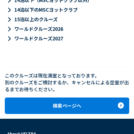
keyboard_arrow_right
14泊以下（MSCヨットクラブ以外）
keyboard_arrow_right
14泊以下のMSCヨットクラブ
keyboard_arrow_right
15泊以上のクルーズ
keyboard_arrow_right
ワールドクルーズ2026
keyboard_arrow_right
ワールドクルーズ2027
このクルーズは現在満室となっております。

別のクルーズをご検討するか、キャンセルによる空室が出
るまでお待ちください。
expand_circle_right
検索ページへ
About VELTRA