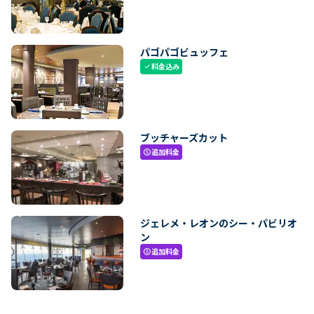
パゴパゴビュッフェ
料金込み
check
ブッチャーズカット
追加料金
paid
ジェレメ・レオンのシー・パビリオ
ン
追加料金
paid