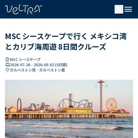
で
menu
search
い
ま
..
MSC シースケープで行く メキシコ湾
とカリブ海周遊 8日間クルーズ
directions_boat
MSC シースケープ
card_travel
2026-07-26
-
2026-08-02
(
8日間
)
location_on
ガルベストン発 - ガルベストン着