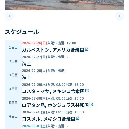
keyboard_arrow_left
keyboard_arrow_right
Previous slide
Next 
スケジュール
2026-07-26(日)
入港
:
-
出港
:
17:00
1日目
ガルベストン, アメリカ合衆国
open_in_new
2026-07-27(月)
入港
:
-
出港
:
-
2日目
海上
2026-07-28(火)
入港
:
-
出港
:
-
3日目
海上
2026-07-29(水)
入港
:
08:00
出港
:
18:00
4日目
コスタ・マヤ, メキシコ合衆国
open_in_new
2026-07-30(木)
入港
:
08:00
出港
:
16:00
5日目
ロアタン島, ホンジュラス共和国
open_in_new
2026-07-31(金)
入港
:
08:00
出港
:
16:00
6日目
コスメル, メキシコ合衆国
open_in_new
2026-08-01(土)
入港
:
-
出港
:
-