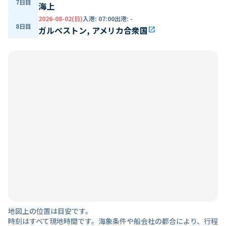
7日目
海上
2026-08-02(日)
入港
:
07:00
出港
:
-
8日目
ガルベストン, アメリカ合衆国
open_in_new
地図上の位置は目安です。
時刻はすべて現地時間です。海象条件や船会社の都合により、行程