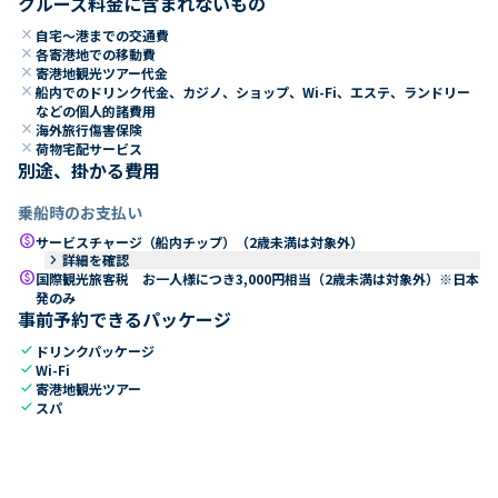
クルーズ料金に含まれないもの
close
自宅～港までの交通費
close
各寄港地での移動費
close
寄港地観光ツアー代金
close
船内でのドリンク代金、カジノ、ショップ、Wi-Fi、エステ、ランドリー
などの個人的諸費用
close
海外旅行傷害保険
close
荷物宅配サービス
別途、掛かる費用
乗船時のお支払い
paid
サービスチャージ（船内チップ）（2歳未満は対象外）
keyboard_arrow_right
詳細を確認
paid
国際観光旅客税 お一人様につき3,000円相当（2歳未満は対象外）※日本
発のみ
事前予約できるパッケージ
check
ドリンクパッケージ
check
Wi-Fi
check
寄港地観光ツアー
check
スパ