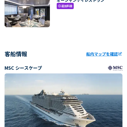
追加料金
paid
客船情報
船内マップを確認
ungroup
MSC シースケープ