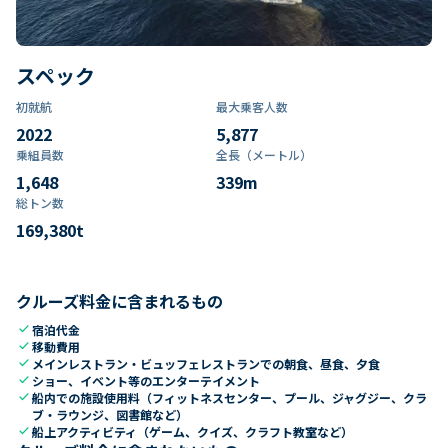
スペック
初就航
最大乗客人数
2022
5,877
乗組員数​
全長（メートル）
1,648
339
m
総トン数​
169,380
t
クルーズ料金に含まれるもの
check
宿泊代金
check
移動費用
check
メインレストラン・ビュッフェレストランでの朝食、昼食、夕食
check
ショー、イベント等のエンターテイメント
check
船内での施設使用料（フィットネスセンター、プール、ジャグジー、クラ
ブ・ラウンジ、図書館など）
check
船上アクティビティ（ゲーム、クイズ、クラフト教室など）