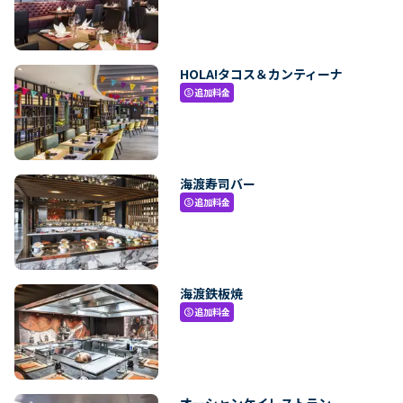
HOLA!タコス＆カンティーナ
追加料金
paid
海渡寿司バー
追加料金
paid
海渡鉄板焼
追加料金
paid
オーシャンケイレストラン