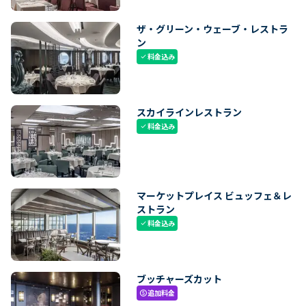
ザ・グリーン・ウェーブ・レストラ
ン
料金込み
check
スカイラインレストラン
料金込み
check
マーケットプレイス ビュッフェ＆レ
ストラン
料金込み
check
ブッチャーズカット
追加料金
paid