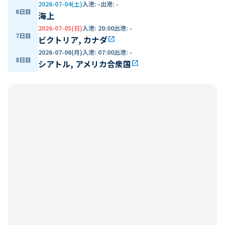
2026-07-04(土)
入港
:
-
出港
:
-
6日目
海上
2026-07-05(日)
入港
:
20:00
出港
:
-
7日目
ビクトリア, カナダ
open_in_new
2026-07-06(月)
入港
:
07:00
出港
:
-
8日目
シアトル, アメリカ合衆国
open_in_new