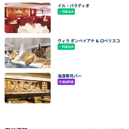
イル・パラディオ
料金込み
check
ヴィラ ポンペイアナ & ロベリスコ
料金込み
check
海渡寿司バー
追加料金
paid