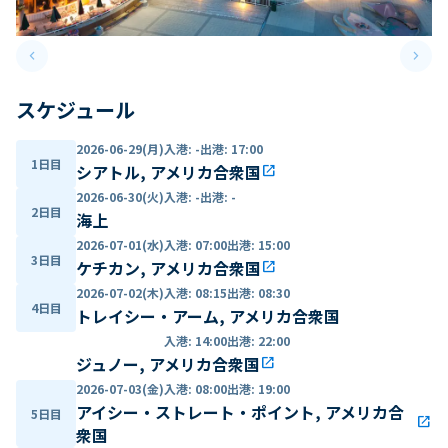
keyboard_arrow_left
keyboard_arrow_right
Previous slide
Next 
スケジュール
2026-06-29(月)
入港
:
-
出港
:
17:00
1日目
シアトル, アメリカ合衆国
open_in_new
2026-06-30(火)
入港
:
-
出港
:
-
2日目
海上
2026-07-01(水)
入港
:
07:00
出港
:
15:00
3日目
ケチカン, アメリカ合衆国
open_in_new
2026-07-02(木)
入港
:
08:15
出港
:
08:30
4日目
トレイシー・アーム, アメリカ合衆国
入港
:
14:00
出港
:
22:00
ジュノー, アメリカ合衆国
open_in_new
2026-07-03(金)
入港
:
08:00
出港
:
19:00
アイシー・ストレート・ポイント, アメリカ合
5日目
open_in_new
衆国