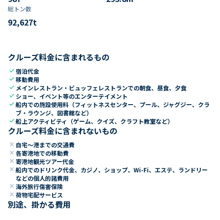
総トン数​
92,627
t
クルーズ料金に含まれるもの
check
宿泊代金
check
移動費用
check
メインレストラン・ビュッフェレストランでの朝食、昼食、夕食
check
ショー、イベント等のエンターテイメント
check
船内での施設使用料（フィットネスセンター、プール、ジャグジー、クラ
ブ・ラウンジ、図書館など）
check
船上アクティビティ（ゲーム、クイズ、クラフト教室など）
クルーズ料金に含まれないもの
close
自宅～港までの交通費
close
各寄港地での移動費
close
寄港地観光ツアー代金
close
船内でのドリンク代金、カジノ、ショップ、Wi-Fi、エステ、ランドリー
などの個人的諸費用
close
海外旅行傷害保険
close
荷物宅配サービス
別途、掛かる費用