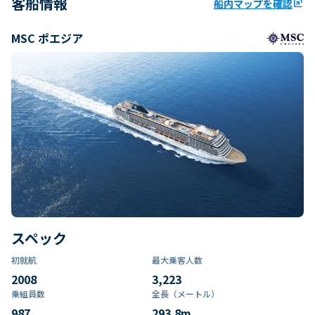
客船情報
船内マップを確認
ungroup
MSC ポエジア
スペック
初就航
最大乗客人数
2008
3,223
乗組員数​
全長（メートル）
987
293.8
m