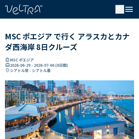
で
menu
search
い
ま
..
MSC ポエジア で行く アラスカとカナ
ダ西海岸 8日クルーズ
directions_boat
MSC ポエジア
card_travel
2026-06-29
-
2026-07-06
(
8日間
)
location_on
シアトル発 - シアトル着