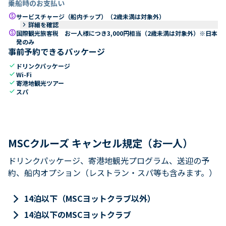
乗船時のお支払い
paid
サービスチャージ（船内チップ）（2歳未満は対象外）
keyboard_arrow_right
詳細を確認
paid
国際観光旅客税 お一人様につき3,000円相当（2歳未満は対象外）※日本
発のみ
事前予約できるパッケージ
check
ドリンクパッケージ
check
Wi-Fi
check
寄港地観光ツアー
check
スパ
MSCクルーズ キャンセル規定（お一人）
ドリンクパッケージ、寄港地観光プログラム、送迎の予
約、船内オプション（レストラン・スパ等も含みます。）
keyboard_arrow_right
14泊以下（MSCヨットクラブ以外）
keyboard_arrow_right
14泊以下のMSCヨットクラブ