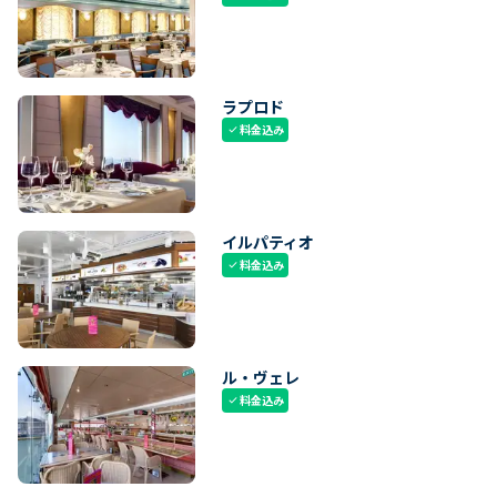
ラプロド
料金込み
check
イルパティオ
料金込み
check
ル・ヴェレ
料金込み
check