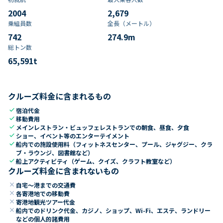
2004
2,679
乗組員数​
全長（メートル）
742
274.9
m
総トン数​
65,591
t
クルーズ料金に含まれるもの
check
宿泊代金
check
移動費用
check
メインレストラン・ビュッフェレストランでの朝食、昼食、夕食
check
ショー、イベント等のエンターテイメント
check
船内での施設使用料（フィットネスセンター、プール、ジャグジー、クラ
ブ・ラウンジ、図書館など）
check
船上アクティビティ（ゲーム、クイズ、クラフト教室など）
クルーズ料金に含まれないもの
close
自宅～港までの交通費
close
各寄港地での移動費
close
寄港地観光ツアー代金
close
船内でのドリンク代金、カジノ、ショップ、Wi-Fi、エステ、ランドリー
などの個人的諸費用