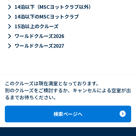
keyboard_arrow_right
14泊以下（MSCヨットクラブ以外）
keyboard_arrow_right
14泊以下のMSCヨットクラブ
keyboard_arrow_right
15泊以上のクルーズ
keyboard_arrow_right
ワールドクルーズ2026
keyboard_arrow_right
ワールドクルーズ2027
このクルーズは現在満室となっております。

別のクルーズをご検討するか、キャンセルによる空室が出
るまでお待ちください。
expand_circle_right
検索ページへ