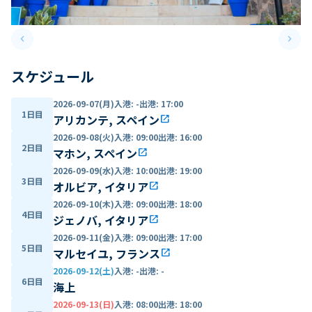
keyboard_arrow_left
keyboard_arrow_right
Previous slide
Next 
スケジュール
2026-09-07(月)
入港
:
-
出港
:
17:00
1日目
アリカンテ, スペイン
open_in_new
2026-09-08(火)
入港
:
09:00
出港
:
16:00
2日目
マホン, スペイン
open_in_new
2026-09-09(水)
入港
:
10:00
出港
:
19:00
3日目
オルビア, イタリア
open_in_new
2026-09-10(木)
入港
:
09:00
出港
:
18:00
4日目
ジェノバ, イタリア
open_in_new
2026-09-11(金)
入港
:
09:00
出港
:
17:00
5日目
マルセイユ, フランス
open_in_new
2026-09-12(土)
入港
:
-
出港
:
-
6日目
海上
2026-09-13(日)
入港
:
08:00
出港
:
18:00