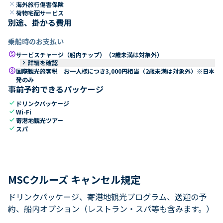
close
海外旅行傷害保険
close
荷物宅配サービス
別途、掛かる費用
乗船時のお支払い
paid
サービスチャージ（船内チップ）（2歳未満は対象外）
keyboard_arrow_right
詳細を確認
paid
国際観光旅客税 お一人様につき3,000円相当（2歳未満は対象外）※日本
発のみ
事前予約できるパッケージ
check
ドリンクパッケージ
check
Wi-Fi
check
寄港地観光ツアー
check
スパ
MSCクルーズ キャンセル規定
ドリンクパッケージ、寄港地観光プログラム、送迎の予
約、船内オプション（レストラン・スパ等も含みます。）