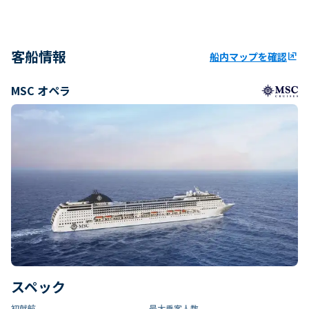
客船情報
船内マップを確認
ungroup
MSC オペラ
スペック
初就航
最大乗客人数