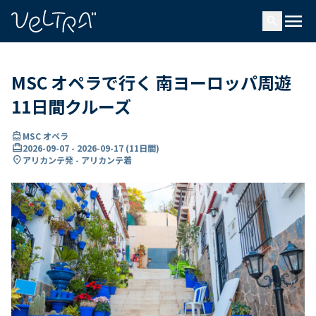
で
menu
search
い
ま
..
MSC オペラで行く 南ヨーロッパ周遊
11日間クルーズ
directions_boat
MSC オペラ
card_travel
2026-09-07
-
2026-09-17
(
11日間
)
location_on
アリカンテ発 - アリカンテ着