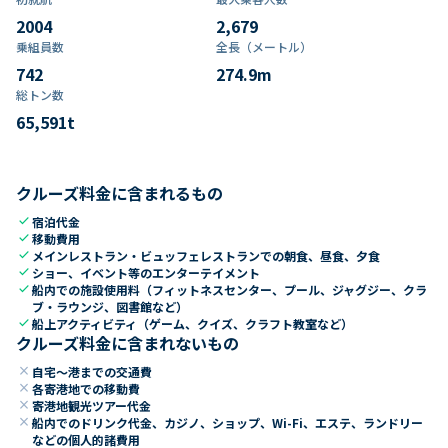
2004
2,679
乗組員数​
全長（メートル）
742
274.9
m
総トン数​
65,591
t
クルーズ料金に含まれるもの
check
宿泊代金
check
移動費用
check
メインレストラン・ビュッフェレストランでの朝食、昼食、夕食
check
ショー、イベント等のエンターテイメント
check
船内での施設使用料（フィットネスセンター、プール、ジャグジー、クラ
ブ・ラウンジ、図書館など）
check
船上アクティビティ（ゲーム、クイズ、クラフト教室など）
クルーズ料金に含まれないもの
close
自宅～港までの交通費
close
各寄港地での移動費
close
寄港地観光ツアー代金
close
船内でのドリンク代金、カジノ、ショップ、Wi-Fi、エステ、ランドリー
などの個人的諸費用