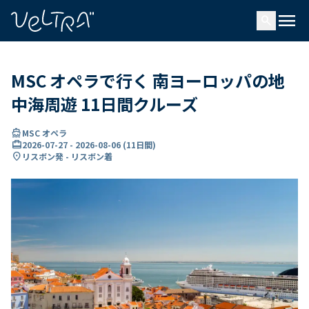
で
menu
search
い
ま
..
MSC オペラで行く 南ヨーロッパの地
中海周遊 11日間クルーズ
directions_boat
MSC オペラ
card_travel
2026-07-27
-
2026-08-06
(
11日間
)
location_on
リスボン発 - リスボン着