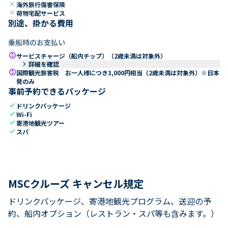
close
海外旅行傷害保険
close
荷物宅配サービス
別途、掛かる費用
乗船時のお支払い
paid
サービスチャージ（船内チップ）（2歳未満は対象外）
keyboard_arrow_right
詳細を確認
paid
国際観光旅客税 お一人様につき3,000円相当（2歳未満は対象外）※日本
発のみ
事前予約できるパッケージ
check
ドリンクパッケージ
check
Wi-Fi
check
寄港地観光ツアー
check
スパ
MSCクルーズ キャンセル規定
ドリンクパッケージ、寄港地観光プログラム、送迎の予
約、船内オプション（レストラン・スパ等も含みます。）