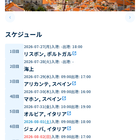
keyboard_arrow_left
keyboard_arrow_right
Previous slide
Next 
スケジュール
2026-07-27(月)
入港
:
-
出港
:
18:00
1日目
リスボン, ポルトガル
open_in_new
2026-07-28(火)
入港
:
-
出港
:
-
2日目
海上
2026-07-29(水)
入港
:
09:00
出港
:
17:00
3日目
アリカンテ, スペイン
open_in_new
2026-07-30(木)
入港
:
09:00
出港
:
16:00
4日目
マホン, スペイン
open_in_new
2026-07-31(金)
入港
:
10:00
出港
:
19:00
5日目
オルビア, イタリア
open_in_new
2026-08-01(土)
入港
:
09:00
出港
:
18:00
6日目
ジェノバ, イタリア
open_in_new
2026-08-02(日)
入港
:
09:00
出港
:
17:00