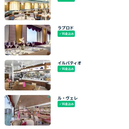
ラプロド
料金込み
check
イルパティオ
料金込み
check
ル・ヴェレ
料金込み
check