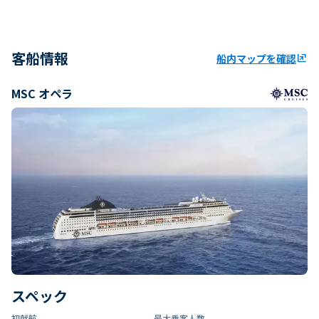
客船情報
船内マップを確認
ungroup
MSC オペラ
スペック
初就航
最大乗客人数