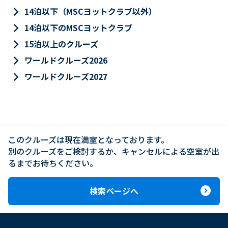
keyboard_arrow_right
14泊以下（MSCヨットクラブ以外）
keyboard_arrow_right
14泊以下のMSCヨットクラブ
keyboard_arrow_right
15泊以上のクルーズ
keyboard_arrow_right
ワールドクルーズ2026
keyboard_arrow_right
ワールドクルーズ2027
このクルーズは現在満室となっております。

別のクルーズをご検討するか、キャンセルによる空室が出
るまでお待ちください。
expand_circle_right
検索ページへ