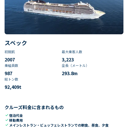
スペック
初就航
最大乗客人数
2007
3,223
乗組員数​
全長（メートル）
987
293.8
m
総トン数​
92,409
t
クルーズ料金に含まれるもの
check
宿泊代金
check
移動費用
check
メインレストラン・ビュッフェレストランでの朝食、昼食、夕食