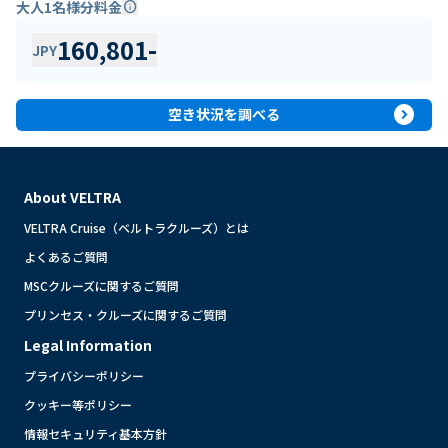
大人1名様分料金
info
160,801
-
JPY
expand_circle_right
空き状況を調べる
About VELTRA
VELTRA Cruise（ベルトラクルーズ）とは
よくあるご質問
MSCクルーズに関するご質問
プリンセス・クルーズに関するご質問
Legal Information
プライバシーポリシー
クッキー等ポリシー
情報セキュリティ基本方針