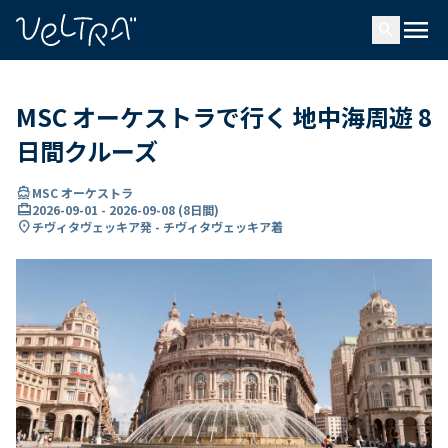
で
menu
search
い
ま
..
MSC オーケストラで行く 地中海周遊 8
日間クルーズ
directions_boat
MSC オーケストラ
card_travel
2026-09-01
-
2026-09-08
(
8日間
)
location_on
チヴィタヴェッキア発 - チヴィタヴェッキア着