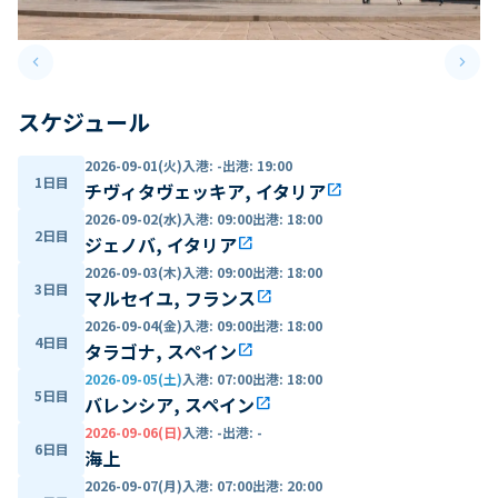
keyboard_arrow_left
keyboard_arrow_right
Previous slide
Next 
スケジュール
2026-09-01(火)
入港
:
-
出港
:
19:00
1日目
チヴィタヴェッキア, イタリア
open_in_new
2026-09-02(水)
入港
:
09:00
出港
:
18:00
2日目
ジェノバ, イタリア
open_in_new
2026-09-03(木)
入港
:
09:00
出港
:
18:00
3日目
マルセイユ, フランス
open_in_new
2026-09-04(金)
入港
:
09:00
出港
:
18:00
4日目
タラゴナ, スペイン
open_in_new
2026-09-05(土)
入港
:
07:00
出港
:
18:00
5日目
バレンシア, スペイン
open_in_new
2026-09-06(日)
入港
:
-
出港
:
-
6日目
海上
2026-09-07(月)
入港
:
07:00
出港
:
20:00