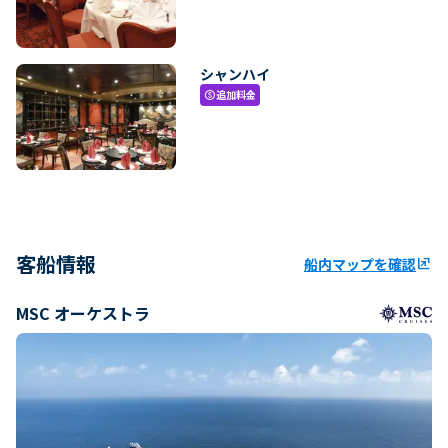
シャンハイ
追加料金
paid
客船情報
船内マップを確認
ungroup
MSC オーケストラ