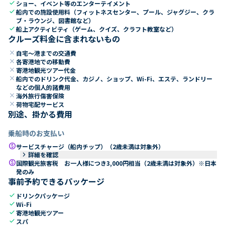
check
ショー、イベント等のエンターテイメント
check
船内での施設使用料（フィットネスセンター、プール、ジャグジー、クラ
ブ・ラウンジ、図書館など）
check
船上アクティビティ（ゲーム、クイズ、クラフト教室など）
クルーズ料金に含まれないもの
close
自宅～港までの交通費
close
各寄港地での移動費
close
寄港地観光ツアー代金
close
船内でのドリンク代金、カジノ、ショップ、Wi-Fi、エステ、ランドリー
などの個人的諸費用
close
海外旅行傷害保険
close
荷物宅配サービス
別途、掛かる費用
乗船時のお支払い
paid
サービスチャージ（船内チップ）（2歳未満は対象外）
keyboard_arrow_right
詳細を確認
paid
国際観光旅客税 お一人様につき3,000円相当（2歳未満は対象外）※日本
発のみ
事前予約できるパッケージ
check
ドリンクパッケージ
check
Wi-Fi
check
寄港地観光ツアー
check
スパ