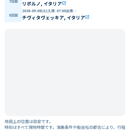
7日目
リボルノ, イタリア
open_in_new
2026-09-08(火)
入港
:
07:00
出港
:
-
8日目
チヴィタヴェッキア, イタリア
open_in_new
地図上の位置は目安です。
時刻はすべて現地時間です。海象条件や船会社の都合により、行程