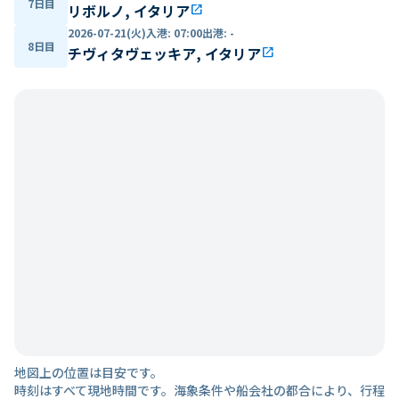
7日目
リボルノ, イタリア
open_in_new
2026-07-21(火)
入港
:
07:00
出港
:
-
8日目
チヴィタヴェッキア, イタリア
open_in_new
地図上の位置は目安です。
時刻はすべて現地時間です。海象条件や船会社の都合により、行程