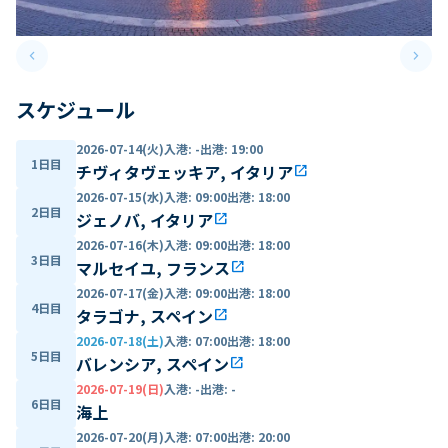
keyboard_arrow_left
keyboard_arrow_right
Previous slide
Next 
スケジュール
2026-07-14(火)
入港
:
-
出港
:
19:00
1日目
チヴィタヴェッキア, イタリア
open_in_new
2026-07-15(水)
入港
:
09:00
出港
:
18:00
2日目
ジェノバ, イタリア
open_in_new
2026-07-16(木)
入港
:
09:00
出港
:
18:00
3日目
マルセイユ, フランス
open_in_new
2026-07-17(金)
入港
:
09:00
出港
:
18:00
4日目
タラゴナ, スペイン
open_in_new
2026-07-18(土)
入港
:
07:00
出港
:
18:00
5日目
バレンシア, スペイン
open_in_new
2026-07-19(日)
入港
:
-
出港
:
-
6日目
海上
2026-07-20(月)
入港
:
07:00
出港
:
20:00