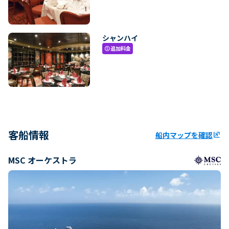
シャンハイ
追加料金
paid
客船情報
船内マップを確認
ungroup
MSC オーケストラ