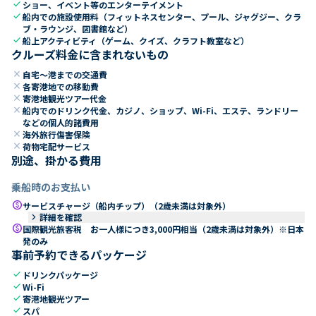
check
ショー、イベント等のエンターテイメント
check
船内での施設使用料（フィットネスセンター、プール、ジャグジー、クラ
ブ・ラウンジ、図書館など）
check
船上アクティビティ（ゲーム、クイズ、クラフト教室など）
クルーズ料金に含まれないもの
close
自宅～港までの交通費
close
各寄港地での移動費
close
寄港地観光ツアー代金
close
船内でのドリンク代金、カジノ、ショップ、Wi-Fi、エステ、ランドリー
などの個人的諸費用
close
海外旅行傷害保険
close
荷物宅配サービス
別途、掛かる費用
乗船時のお支払い
paid
サービスチャージ（船内チップ）（2歳未満は対象外）
keyboard_arrow_right
詳細を確認
paid
国際観光旅客税 お一人様につき3,000円相当（2歳未満は対象外）※日本
発のみ
事前予約できるパッケージ
check
ドリンクパッケージ
check
Wi-Fi
check
寄港地観光ツアー
check
スパ