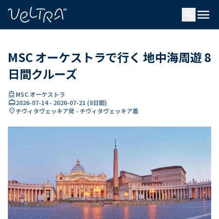
で
menu
search
い
ま
..
MSC オーケストラで行く 地中海周遊 8
日間クルーズ
directions_boat
MSC オーケストラ
card_travel
2026-07-14
-
2026-07-21
(
8日間
)
location_on
チヴィタヴェッキア発 - チヴィタヴェッキア着