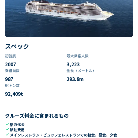
スペック
初就航
最大乗客人数
2007
3,223
乗組員数​
全長（メートル）
987
293.8
m
総トン数​
92,409
t
クルーズ料金に含まれるもの
check
宿泊代金
check
移動費用
check
メインレストラン・ビュッフェレストランでの朝食、昼食、夕食