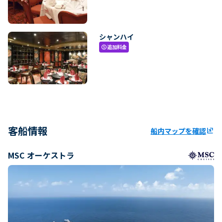
シャンハイ
追加料金
paid
客船情報
船内マップを確認
ungroup
MSC オーケストラ