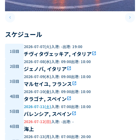
keyboard_arrow_left
keyboard_arrow_right
Previous slide
Next 
スケジュール
2026-07-07(火)
入港
:
-
出港
:
19:00
1日目
チヴィタヴェッキア, イタリア
open_in_new
2026-07-08(水)
入港
:
09:00
出港
:
18:00
2日目
ジェノバ, イタリア
open_in_new
2026-07-09(木)
入港
:
09:00
出港
:
18:00
3日目
マルセイユ, フランス
open_in_new
2026-07-10(金)
入港
:
09:00
出港
:
18:00
4日目
タラゴナ, スペイン
open_in_new
2026-07-11(土)
入港
:
07:00
出港
:
18:00
5日目
バレンシア, スペイン
open_in_new
2026-07-12(日)
入港
:
-
出港
:
-
6日目
海上
2026-07-13(月)
入港
:
07:00
出港
:
20:00