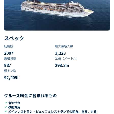
スペック
初就航
最大乗客人数
2007
3,223
乗組員数​
全長（メートル）
987
293.8
m
総トン数​
92,409
t
クルーズ料金に含まれるもの
check
宿泊代金
check
移動費用
check
メインレストラン・ビュッフェレストランでの朝食、昼食、夕食