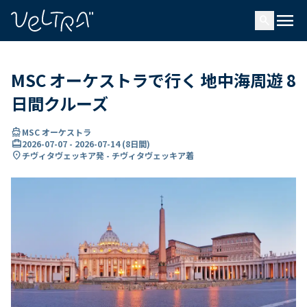
で
menu
search
い
ま
..
MSC オーケストラで行く 地中海周遊 8
日間クルーズ
directions_boat
MSC オーケストラ
card_travel
2026-07-07
-
2026-07-14
(
8日間
)
location_on
チヴィタヴェッキア発 - チヴィタヴェッキア着