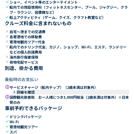
check
ショー、イベント等のエンターテイメント
check
船内での施設使用料（フィットネスセンター、プール、ジャグジー、クラ
ブ・ラウンジ、図書館など）
check
船上アクティビティ（ゲーム、クイズ、クラフト教室など）
クルーズ料金に含まれないもの
close
自宅～港までの交通費
close
各寄港地での移動費
close
寄港地観光ツアー代金
close
船内でのドリンク代金、カジノ、ショップ、Wi-Fi、エステ、ランドリー
などの個人的諸費用
close
海外旅行傷害保険
close
荷物宅配サービス
別途、掛かる費用
乗船時のお支払い
paid
サービスチャージ（船内チップ）（2歳未満は対象外）
keyboard_arrow_right
詳細を確認
paid
国際観光旅客税 お一人様につき3,000円相当（2歳未満は対象外）※日本
発のみ
事前予約できるパッケージ
check
ドリンクパッケージ
check
Wi-Fi
check
寄港地観光ツアー
check
スパ