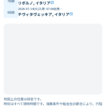
7日目
リボルノ, イタリア
open_in_new
2026-07-14(火)
入港
:
07:00
出港
:
-
8日目
チヴィタヴェッキア, イタリア
open_in_new
地図上の位置は目安です。
時刻はすべて現地時間です。海象条件や船会社の都合により、行程