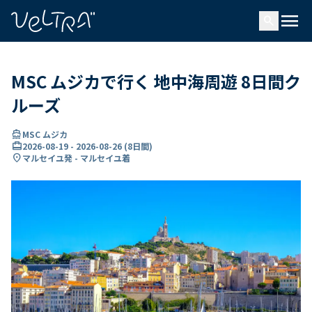
で
menu
search
い
ま
..
MSC ムジカで行く 地中海周遊 8日間ク
ルーズ
directions_boat
MSC ムジカ
card_travel
2026-08-19
-
2026-08-26
(
8日間
)
location_on
マルセイユ発 - マルセイユ着