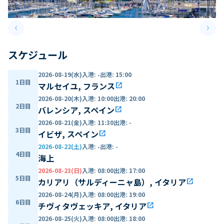
keyboard_arrow_left
keyboard_arrow_right
Previous slide
Next 
スケジュール
2026-08-19(水)
入港
:
-
出港
:
15:00
1日目
マルセイユ, フランス
open_in_new
2026-08-20(木)
入港
:
10:00
出港
:
20:00
2日目
バレンシア, スペイン
open_in_new
2026-08-21(金)
入港
:
11:30
出港
:
-
3日目
イビザ, スペイン
open_in_new
2026-08-22(土)
入港
:
-
出港
:
-
4日目
海上
2026-08-23(日)
入港
:
08:00
出港
:
17:00
5日目
カリアリ（サルディーニャ島）, イタリア
open_in_new
2026-08-24(月)
入港
:
08:00
出港
:
19:00
6日目
チヴィタヴェッキア, イタリア
open_in_new
2026-08-25(火)
入港
:
08:00
出港
:
18:00