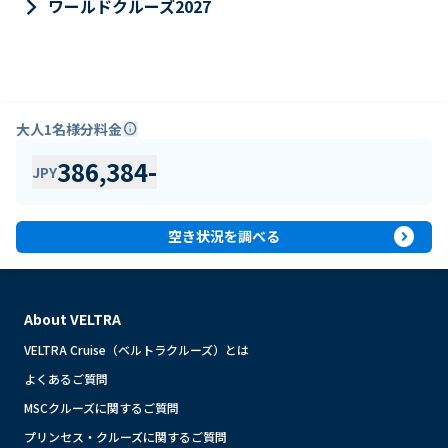
keyboard_arrow_right
ワールドクルーズ2027
大人1名様分料金
info
386,384
-
JPY
expand_circle_right
空き状況を調べる
About VELTRA
VELTRA Cruise（ベルトラクルーズ）とは
よくあるご質問
MSCクルーズに関するご質問
プリンセス・クルーズに関するご質問