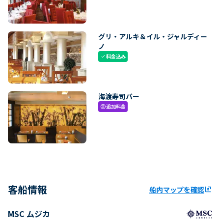
グリ・アルキ＆イル・ジャルディー
ノ
料金込み
check
海渡寿司バー
追加料金
paid
客船情報
船内マップを確認
ungroup
MSC ムジカ