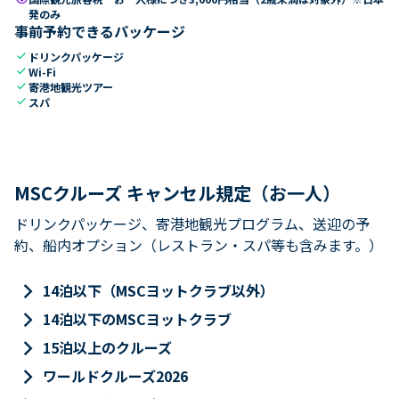
発のみ
事前予約できるパッケージ
check
ドリンクパッケージ
check
Wi-Fi
check
寄港地観光ツアー
check
スパ
MSCクルーズ キャンセル規定（お一人）
ドリンクパッケージ、寄港地観光プログラム、送迎の予
約、船内オプション（レストラン・スパ等も含みます。）
keyboard_arrow_right
14泊以下（MSCヨットクラブ以外）
keyboard_arrow_right
14泊以下のMSCヨットクラブ
keyboard_arrow_right
15泊以上のクルーズ
keyboard_arrow_right
ワールドクルーズ2026