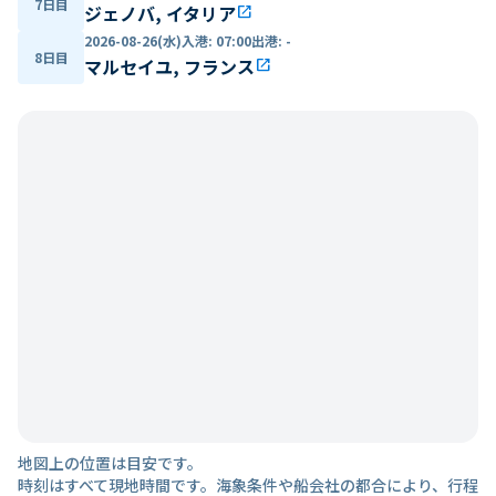
7日目
ジェノバ, イタリア
open_in_new
2026-08-26(水)
入港
:
07:00
出港
:
-
8日目
マルセイユ, フランス
open_in_new
地図上の位置は目安です。
時刻はすべて現地時間です。海象条件や船会社の都合により、行程