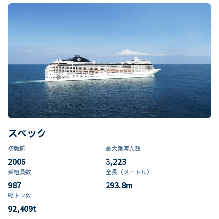
スペック
初就航
最大乗客人数
2006
3,223
乗組員数​
全長（メートル）
987
293.8
m
総トン数​
92,409
t