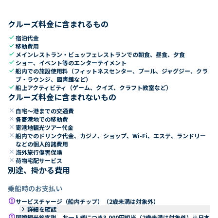
クルーズ料金に含まれるもの
check
宿泊代金
check
移動費用
check
メインレストラン・ビュッフェレストランでの朝食、昼食、夕食
check
ショー、イベント等のエンターテイメント
check
船内での施設使用料（フィットネスセンター、プール、ジャグジー、クラ
ブ・ラウンジ、図書館など）
check
船上アクティビティ（ゲーム、クイズ、クラフト教室など）
クルーズ料金に含まれないもの
close
自宅～港までの交通費
close
各寄港地での移動費
close
寄港地観光ツアー代金
close
船内でのドリンク代金、カジノ、ショップ、Wi-Fi、エステ、ランドリー
などの個人的諸費用
close
海外旅行傷害保険
close
荷物宅配サービス
別途、掛かる費用
乗船時のお支払い
paid
サービスチャージ（船内チップ）（2歳未満は対象外）
keyboard_arrow_right
詳細を確認
paid
国際観光旅客税 お一人様につき3,000円相当（2歳未満は対象外）※日本