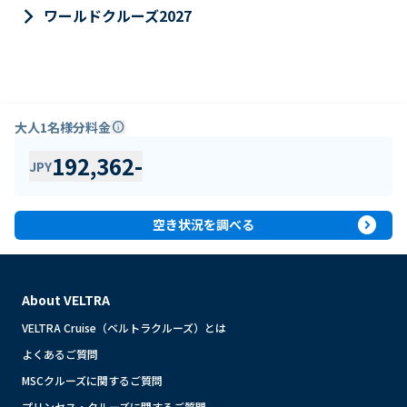
keyboard_arrow_right
ワールドクルーズ2027
大人1名様分料金
info
192,362
-
JPY
expand_circle_right
空き状況を調べる
About VELTRA
VELTRA Cruise（ベルトラクルーズ）とは
よくあるご質問
MSCクルーズに関するご質問
プリンセス・クルーズに関するご質問