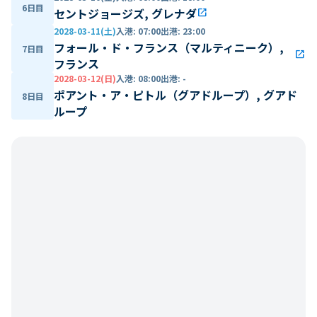
6日目
セントジョージズ, グレナダ
open_in_new
2028-03-11(土)
入港
:
07:00
出港
:
23:00
フォール・ド・フランス（マルティニーク）,
7日目
open_in_new
フランス
2028-03-12(日)
入港
:
08:00
出港
:
-
ポアント・ア・ピトル（グアドループ）, グアド
8日目
ループ