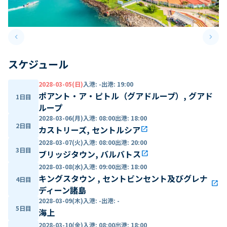
keyboard_arrow_left
keyboard_arrow_right
Previous slide
Next 
スケジュール
2028-03-05(日)
入港
:
-
出港
:
19:00
ポアント・ア・ピトル（グアドループ）, グアド
1日目
ループ
2028-03-06(月)
入港
:
08:00
出港
:
18:00
2日目
カストリーズ, セントルシア
open_in_new
2028-03-07(火)
入港
:
08:00
出港
:
20:00
3日目
ブリッジタウン, バルバトス
open_in_new
2028-03-08(水)
入港
:
09:00
出港
:
18:00
キングスタウン , セントビンセント及びグレナ
4日目
open_in_new
ディーン諸島
2028-03-09(木)
入港
:
-
出港
:
-
5日目
海上
2028-03-10(金)
入港
:
08:00
出港
:
18:00