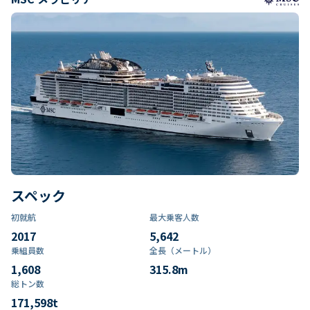
スペック
初就航
最大乗客人数
2017
5,642
乗組員数​
全長（メートル）
1,608
315.8
m
総トン数​
171,598
t