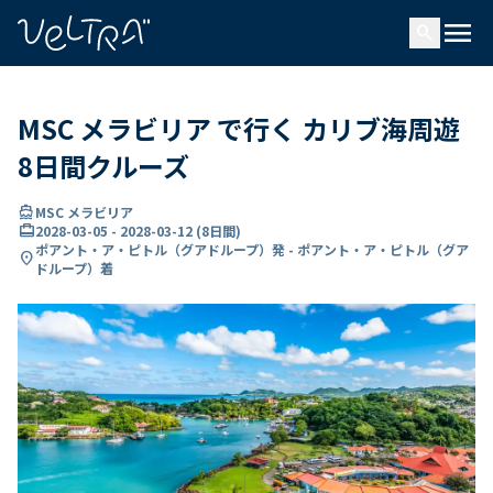
で
menu
search
い
ま
..
MSC メラビリア で行く カリブ海周遊
8日間クルーズ
directions_boat
MSC メラビリア
card_travel
2028-03-05
-
2028-03-12
(
8日間
)
ポアント・ア・ピトル（グアドループ）発 - ポアント・ア・ピトル（グア
location_on
ドループ）着