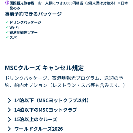
paid
国際観光旅客税 お一人様につき3,000円相当（2歳未満は対象外）※日本
発のみ
事前予約できるパッケージ
check
ドリンクパッケージ
check
Wi-Fi
check
寄港地観光ツアー
check
スパ
MSCクルーズ キャンセル規定
ドリンクパッケージ、寄港地観光プログラム、送迎の予
約、船内オプション（レストラン・スパ等も含みます。）
keyboard_arrow_right
14泊以下（MSCヨットクラブ以外）
keyboard_arrow_right
14泊以下のMSCヨットクラブ
keyboard_arrow_right
15泊以上のクルーズ
keyboard_arrow_right
ワールドクルーズ2026