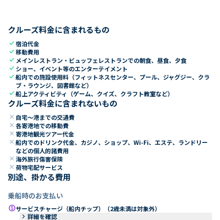
クルーズ料金に含まれるもの
check
宿泊代金
check
移動費用
check
メインレストラン・ビュッフェレストランでの朝食、昼食、夕食
check
ショー、イベント等のエンターテイメント
check
船内での施設使用料（フィットネスセンター、プール、ジャグジー、クラ
ブ・ラウンジ、図書館など）
check
船上アクティビティ（ゲーム、クイズ、クラフト教室など）
クルーズ料金に含まれないもの
close
自宅～港までの交通費
close
各寄港地での移動費
close
寄港地観光ツアー代金
close
船内でのドリンク代金、カジノ、ショップ、Wi-Fi、エステ、ランドリー
などの個人的諸費用
close
海外旅行傷害保険
close
荷物宅配サービス
別途、掛かる費用
乗船時のお支払い
paid
サービスチャージ（船内チップ）（2歳未満は対象外）
keyboard_arrow_right
詳細を確認