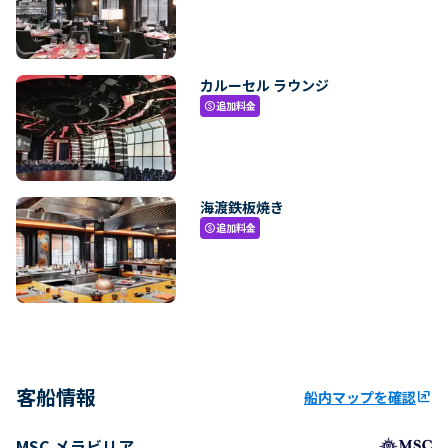
カルーセル ラウンジ
追加料金
paid
海渡鉄板焼き
追加料金
paid
客船情報
船内マップを確認
ungroup
MSC メラビリア