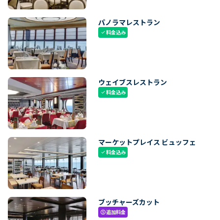
パノラマレストラン
料金込み
check
ウェイブスレストラン
料金込み
check
マーケットプレイス ビュッフェ
料金込み
check
ブッチャーズカット
追加料金
paid