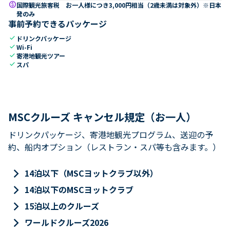
paid
国際観光旅客税 お一人様につき3,000円相当（2歳未満は対象外）※日本
発のみ
事前予約できるパッケージ
check
ドリンクパッケージ
check
Wi-Fi
check
寄港地観光ツアー
check
スパ
MSCクルーズ キャンセル規定（お一人）
ドリンクパッケージ、寄港地観光プログラム、送迎の予
約、船内オプション（レストラン・スパ等も含みます。）
keyboard_arrow_right
14泊以下（MSCヨットクラブ以外）
keyboard_arrow_right
14泊以下のMSCヨットクラブ
keyboard_arrow_right
15泊以上のクルーズ
keyboard_arrow_right
ワールドクルーズ2026