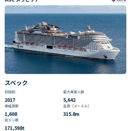
スペック
初就航
最大乗客人数
2017
5,642
乗組員数​
全長（メートル）
1,608
315.8
m
総トン数​
171,598
t