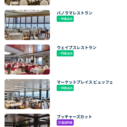
パノラマレストラン
料金込み
check
ウェイブスレストラン
料金込み
check
マーケットプレイス ビュッフェ
料金込み
check
ブッチャーズカット
追加料金
paid