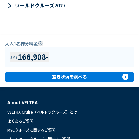
keyboard_arrow_right
ワールドクルーズ2027
大人1名様分料金
info
166,908
-
JPY
expand_circle_right
空き状況を調べる
About VELTRA
VELTRA Cruise（ベルトラクルーズ）とは
よくあるご質問
MSCクルーズに関するご質問
プリンセス・クルーズに関するご質問