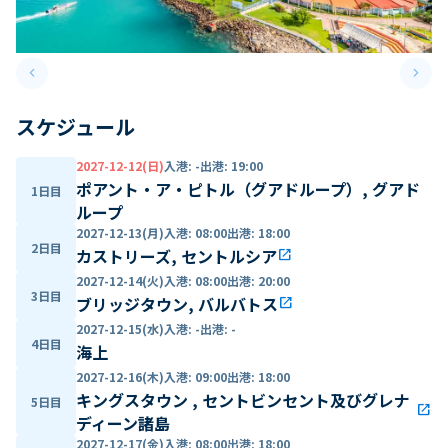
keyboard_arrow_left
keyboard_arrow_right
Previous slide
Next 
スケジュール
2027-12-12(日)
入港
:
-
出港
:
19:00
ポアント・ア・ピトル（グアドループ）, グアド
1日目
ループ
2027-12-13(月)
入港
:
08:00
出港
:
18:00
2日目
カストリーズ, セントルシア
open_in_new
2027-12-14(火)
入港
:
08:00
出港
:
20:00
3日目
ブリッジタウン, バルバトス
open_in_new
2027-12-15(水)
入港
:
-
出港
:
-
4日目
海上
2027-12-16(木)
入港
:
09:00
出港
:
18:00
キングスタウン , セントビンセント及びグレナ
5日目
open_in_new
ディーン諸島
2027-12-17(金)
入港
:
08:00
出港
:
18:00