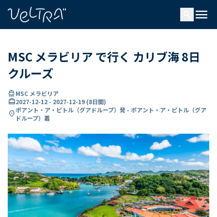
で
menu
search
い
ま
..
MSC メラビリア で行く カリブ海 8日
クルーズ
directions_boat
MSC メラビリア
card_travel
2027-12-12
-
2027-12-19
(
8日間
)
ポアント・ア・ピトル（グアドループ）発 - ポアント・ア・ピトル（グア
location_on
ドループ）着