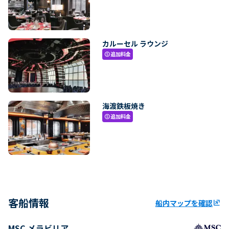
カルーセル ラウンジ
追加料金
paid
海渡鉄板焼き
追加料金
paid
客船情報
船内マップを確認
ungroup
MSC メラビリア