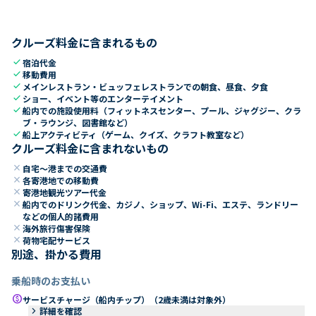
クルーズ料金に含まれるもの
check
宿泊代金
check
移動費用
check
メインレストラン・ビュッフェレストランでの朝食、昼食、夕食
check
ショー、イベント等のエンターテイメント
check
船内での施設使用料（フィットネスセンター、プール、ジャグジー、クラ
ブ・ラウンジ、図書館など）
check
船上アクティビティ（ゲーム、クイズ、クラフト教室など）
クルーズ料金に含まれないもの
close
自宅～港までの交通費
close
各寄港地での移動費
close
寄港地観光ツアー代金
close
船内でのドリンク代金、カジノ、ショップ、Wi-Fi、エステ、ランドリー
などの個人的諸費用
close
海外旅行傷害保険
close
荷物宅配サービス
別途、掛かる費用
乗船時のお支払い
paid
サービスチャージ（船内チップ）（2歳未満は対象外）
keyboard_arrow_right
詳細を確認