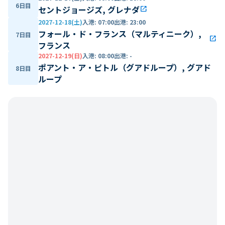
6日目
セントジョージズ, グレナダ
open_in_new
2027-12-18(土)
入港
:
07:00
出港
:
23:00
フォール・ド・フランス（マルティニーク）,
7日目
open_in_new
フランス
2027-12-19(日)
入港
:
08:00
出港
:
-
ポアント・ア・ピトル（グアドループ）, グアド
8日目
ループ