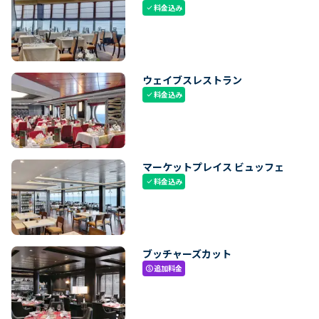
料金込み
check
ウェイブスレストラン
料金込み
check
マーケットプレイス ビュッフェ
料金込み
check
ブッチャーズカット
追加料金
paid