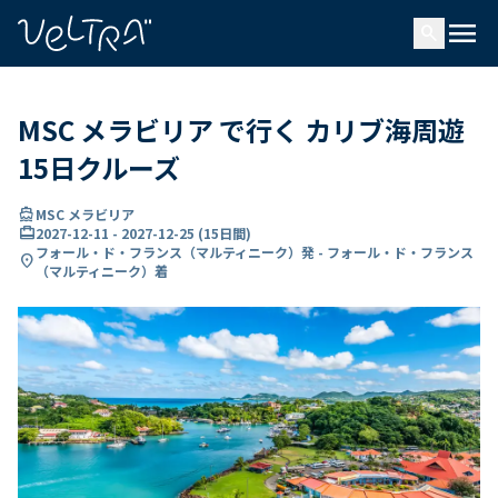
で
menu
search
い
ま
..
MSC メラビリア で行く カリブ海周遊
15日クルーズ
directions_boat
MSC メラビリア
card_travel
2027-12-11
-
2027-12-25
(
15日間
)
フォール・ド・フランス（マルティニーク）発 - フォール・ド・フランス
location_on
（マルティニーク）着