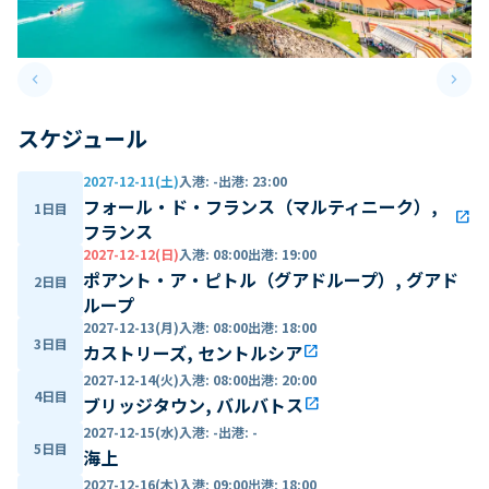
keyboard_arrow_left
keyboard_arrow_right
Previous slide
Next 
スケジュール
2027-12-11(土)
入港
:
-
出港
:
23:00
フォール・ド・フランス（マルティニーク）,
1日目
open_in_new
フランス
2027-12-12(日)
入港
:
08:00
出港
:
19:00
ポアント・ア・ピトル（グアドループ）, グアド
2日目
ループ
2027-12-13(月)
入港
:
08:00
出港
:
18:00
3日目
カストリーズ, セントルシア
open_in_new
2027-12-14(火)
入港
:
08:00
出港
:
20:00
4日目
ブリッジタウン, バルバトス
open_in_new
2027-12-15(水)
入港
:
-
出港
:
-
5日目
海上
2027-12-16(木)
入港
:
09:00
出港
:
18:00