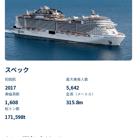
スペック
初就航
最大乗客人数
2017
5,642
乗組員数​
全長（メートル）
1,608
315.8
m
総トン数​
171,598
t