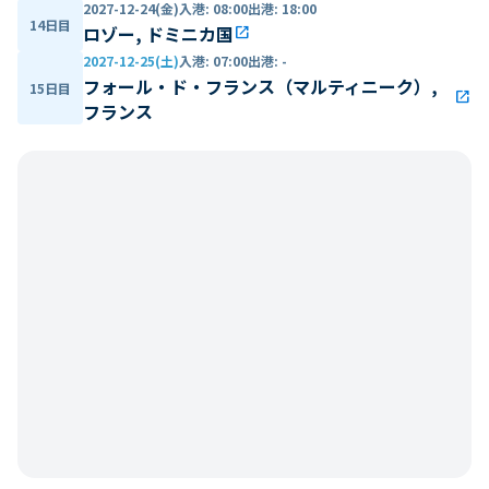
2027-12-24(金)
入港
:
08:00
出港
:
18:00
14日目
ロゾー, ドミニカ国
open_in_new
2027-12-25(土)
入港
:
07:00
出港
:
-
フォール・ド・フランス（マルティニーク）,
15日目
open_in_new
フランス