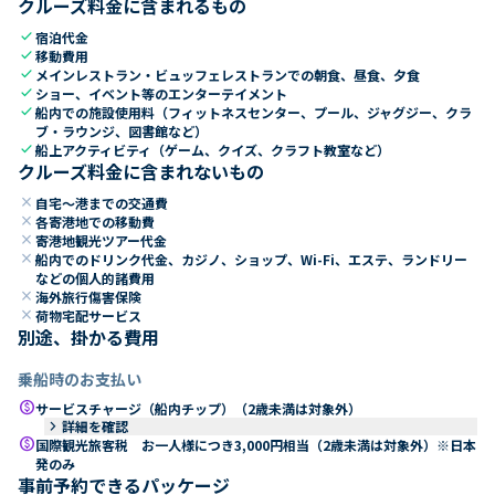
クルーズ料金に含まれるもの
check
宿泊代金
check
移動費用
check
メインレストラン・ビュッフェレストランでの朝食、昼食、夕食
check
ショー、イベント等のエンターテイメント
check
船内での施設使用料（フィットネスセンター、プール、ジャグジー、クラ
ブ・ラウンジ、図書館など）
check
船上アクティビティ（ゲーム、クイズ、クラフト教室など）
クルーズ料金に含まれないもの
close
自宅～港までの交通費
close
各寄港地での移動費
close
寄港地観光ツアー代金
close
船内でのドリンク代金、カジノ、ショップ、Wi-Fi、エステ、ランドリー
などの個人的諸費用
close
海外旅行傷害保険
close
荷物宅配サービス
別途、掛かる費用
乗船時のお支払い
paid
サービスチャージ（船内チップ）（2歳未満は対象外）
keyboard_arrow_right
詳細を確認
paid
国際観光旅客税 お一人様につき3,000円相当（2歳未満は対象外）※日本
発のみ
事前予約できるパッケージ