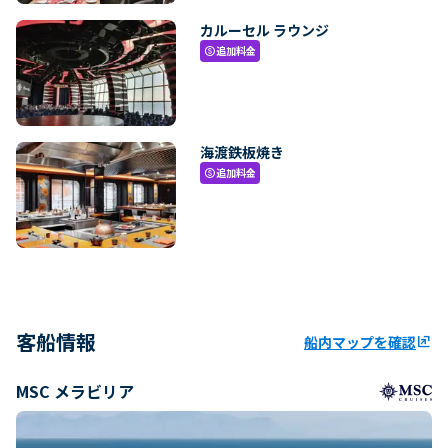
カルーセル ラウンジ
追加料金
paid
海渡鉄板焼き
追加料金
paid
客船情報
船内マップを確認
ungroup
MSC メラビリア