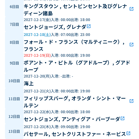
キングスタウン , セントビンセント及びグレナ
6日目
open_in_new
ディーン諸島
2027-12-17(金)
入港
:
08:00
出港
:
18:00
7日目
セントジョージズ, グレナダ
open_in_new
2027-12-18(土)
入港
:
07:00
出港
:
23:00
フォール・ド・フランス（マルティニーク）,
8日目
open_in_new
フランス
2027-12-19(日)
入港
:
08:00
出港
:
19:00
ポアント・ア・ピトル（グアドループ）, グアド
9日目
ループ
2027-12-20(月)
入港
:
-
出港
:
-
10日目
海上
2027-12-21(火)
入港
:
08:00
出港
:
19:00
フィリップスバーグ, オランダ・シント・マー
11日目
open_in_new
ルテン
2027-12-22(水)
入港
:
08:00
出港
:
18:00
12日目
セントジョンズ, アンティグア・バーブーダ
open_in_new
2027-12-23(木)
入港
:
09:00
出港
:
19:00
13日目
バセテール, セントクリストファー・ネービス
open_in_new