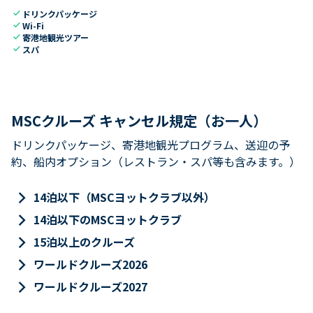
check
ドリンクパッケージ
check
Wi-Fi
check
寄港地観光ツアー
check
スパ
MSCクルーズ キャンセル規定（お一人）
ドリンクパッケージ、寄港地観光プログラム、送迎の予
約、船内オプション（レストラン・スパ等も含みます。）
keyboard_arrow_right
14泊以下（MSCヨットクラブ以外）
keyboard_arrow_right
14泊以下のMSCヨットクラブ
keyboard_arrow_right
15泊以上のクルーズ
keyboard_arrow_right
ワールドクルーズ2026
keyboard_arrow_right
ワールドクルーズ2027