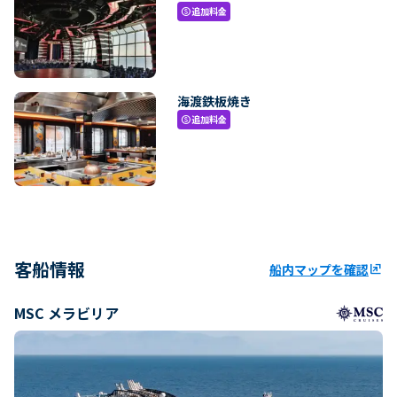
追加料金
paid
海渡鉄板焼き
追加料金
paid
客船情報
船内マップを確認
ungroup
MSC メラビリア