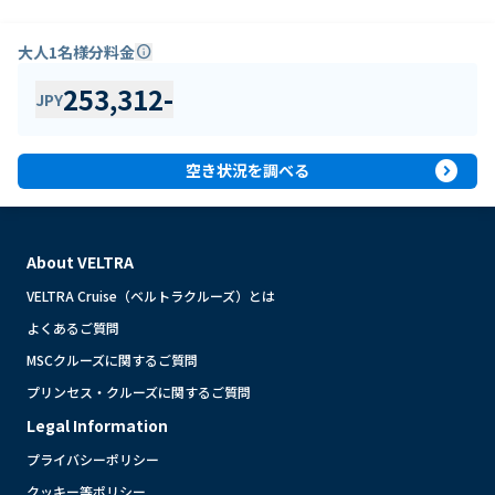
大人1名様分料金
info
253,312
-
JPY
expand_circle_right
空き状況を調べる
About VELTRA
VELTRA Cruise（ベルトラクルーズ）とは
よくあるご質問
MSCクルーズに関するご質問
プリンセス・クルーズに関するご質問
Legal Information
プライバシーポリシー
クッキー等ポリシー