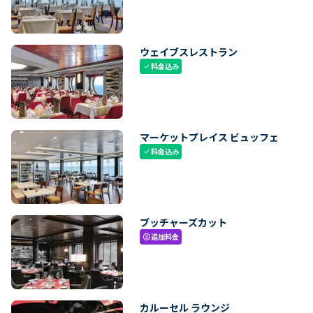
ウェイブスレストラン
料金込み
check
マーケットプレイス ビュッフェ
料金込み
check
ブッチャーズカット
追加料金
paid
カルーセル ラウンジ