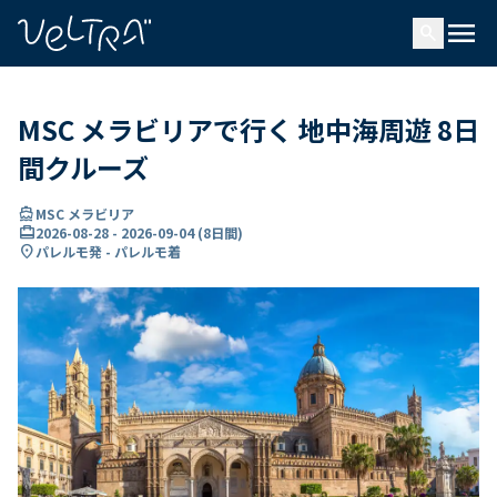
で
menu
search
い
ま
..
MSC メラビリアで行く 地中海周遊 8日
間クルーズ
directions_boat
MSC メラビリア
card_travel
2026-08-28
-
2026-09-04
(
8日間
)
location_on
パレルモ発 - パレルモ着