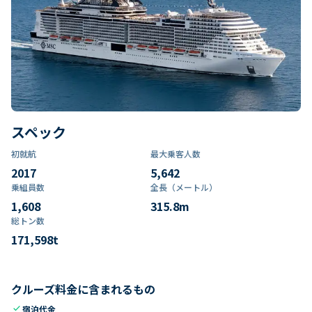
スペック
初就航
最大乗客人数
2017
5,642
乗組員数​
全長（メートル）
1,608
315.8
m
総トン数​
171,598
t
クルーズ料金に含まれるもの
check
宿泊代金