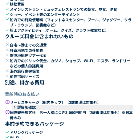
check
移動費用
check
メインレストラン・ビュッフェレストランでの朝食、昼食、夕食
check
ショー、イベント等のエンターテイメント
check
船内での施設使用料（フィットネスセンター、プール、ジャグジー、クラ
ブ・ラウンジ、図書館など）
check
船上アクティビティ（ゲーム、クイズ、クラフト教室など）
クルーズ料金に含まれないもの
close
自宅～港までの交通費
close
各寄港地での移動費
close
寄港地観光ツアー代金
close
船内でのドリンク代金、カジノ、ショップ、Wi-Fi、エステ、ランドリー
などの個人的諸費用
close
海外旅行傷害保険
close
荷物宅配サービス
別途、掛かる費用
乗船時のお支払い
paid
サービスチャージ（船内チップ）（2歳未満は対象外）
keyboard_arrow_right
詳細を確認
paid
国際観光旅客税 お一人様につき3,000円相当（2歳未満は対象外）※日本
発のみ
事前予約できるパッケージ
check
ドリンクパッケージ
check
Wi-Fi