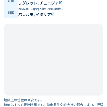
7日目
ラグレット, チュニジア
open_in_new
2026-09-04(金)
入港
:
09:00
出港
:
-
8日目
パレルモ, イタリア
open_in_new
地図上の位置は目安です。
時刻はすべて現地時間です。海象条件や船会社の都合により、行程