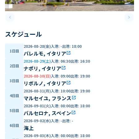
keyboard_arrow_left
keyboard_arrow_right
Previous slide
Next 
スケジュール
2026-08-28(金)
入港
:
-
出港
:
18:00
1日目
パレルモ, イタリア
open_in_new
2026-08-29(土)
入港
:
06:30
出港
:
16:30
2日目
ナポリ, イタリア
open_in_new
2026-08-30(日)
入港
:
09:00
出港
:
19:00
3日目
リボルノ, イタリア
open_in_new
2026-08-31(月)
入港
:
10:00
出港
:
19:00
4日目
マルセイユ, フランス
open_in_new
2026-09-01(火)
入港
:
08:00
出港
:
18:00
5日目
バルセロナ, スペイン
open_in_new
2026-09-02(水)
入港
:
-
出港
:
-
6日目
海上
2026-09-03(木)
入港
:
08:00
出港
:
18:00