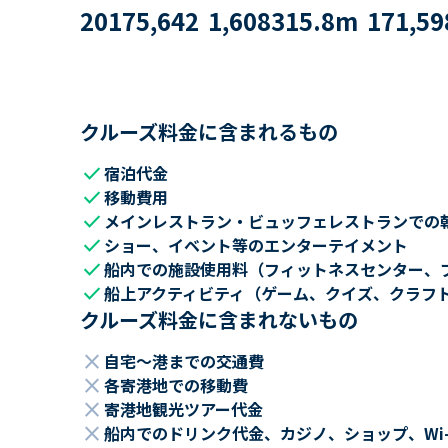
2017
5,642
1,608
315.8
m
171,59
クルーズ料金に含まれるもの
check
宿泊代金
check
移動費用
check
メインレストラン・ビュッフェレストランでの
check
ショー、イベント等のエンターテイメント
check
船内での施設使用料（フィットネスセンター、
check
船上アクティビティ（ゲーム、クイズ、クラフ
クルーズ料金に含まれないもの
close
自宅～港までの交通費
close
各寄港地での移動費
close
寄港地観光ツアー代金
close
船内でのドリンク代金、カジノ、ショップ、Wi