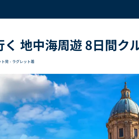
行く 地中海周遊 8日間ク
ト発 - ラグレット着