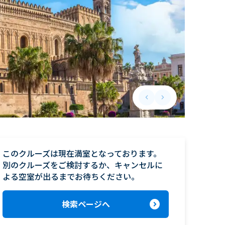
keyboard_arrow_left
keyboard_arrow_right
Previous slide
Next slide
このクルーズは現在満室となっております。

別のクルーズをご検討するか、キャンセルに
よる空室が出るまでお待ちください。
expand_circle_right
検索ページへ