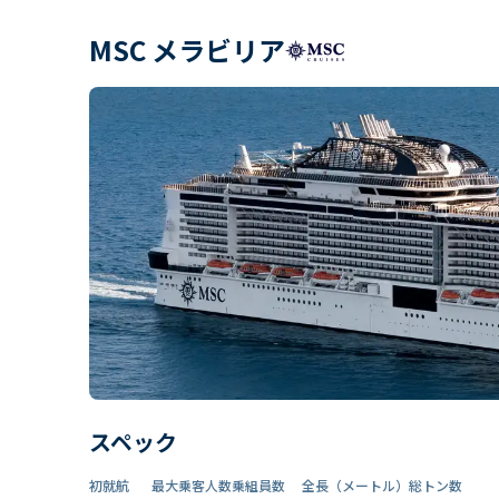
MSC メラビリア
スペック
初就航
最大乗客人数
乗組員数​
全長（メートル）
総トン数​