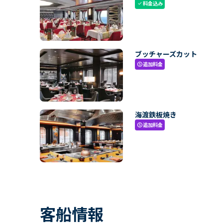
料金込み
check
ブッチャーズカット
追加料金
paid
海渡鉄板焼き
追加料金
paid
客船情報