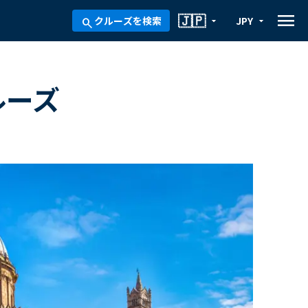
menu
🇯🇵
クルーズを検索
JPY
arrow_drop_down
arrow_drop_down
search
ルーズ