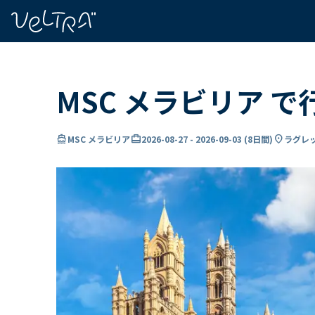
で
い
ま
..
MSC メラビリア で
directions_boat
card_travel
location_on
MSC メラビリア
2026-08-27
-
2026-09-03
(
8日間
)
ラグレッ