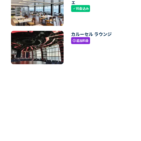
ェ
料金込み
check
カルーセル ラウンジ
追加料金
paid