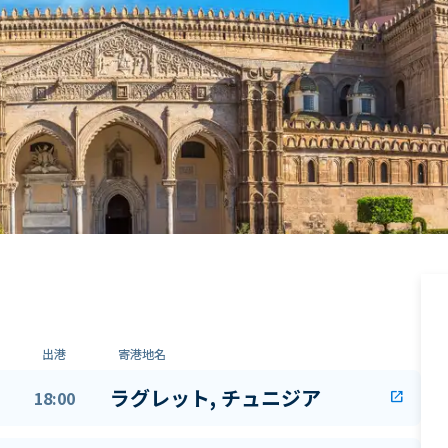
出港
寄港地名
ラグレット, チュニジア
18:00
open_in_new