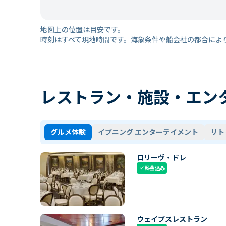
地図上の位置は目安です。
時刻はすべて現地時間です。海象条件や船会社の都合によ
レストラン・施設・エン
グルメ体験
イブニング エンターテイメント
リト
ロリーヴ・ドレ
料金込み
check
ウェイブスレストラン