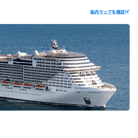
船内マップを確認
ungroup