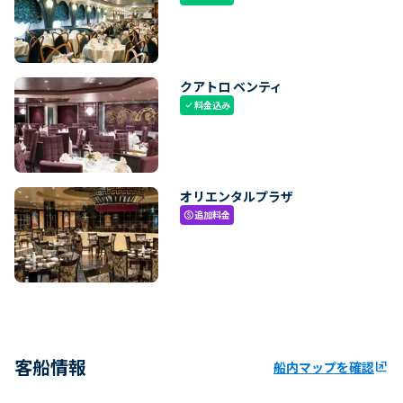
クアトロ ベンティ
料金込み
check
オリエンタルプラザ
追加料金
paid
客船情報
船内マップを確認
ungroup