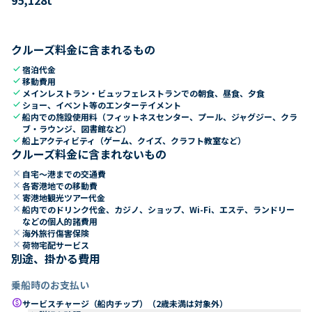
クルーズ料金に含まれるもの
check
宿泊代金
check
移動費用
check
メインレストラン・ビュッフェレストランでの朝食、昼食、夕食
check
ショー、イベント等のエンターテイメント
check
船内での施設使用料（フィットネスセンター、プール、ジャグジー、クラ
ブ・ラウンジ、図書館など）
check
船上アクティビティ（ゲーム、クイズ、クラフト教室など）
クルーズ料金に含まれないもの
close
自宅～港までの交通費
close
各寄港地での移動費
close
寄港地観光ツアー代金
close
船内でのドリンク代金、カジノ、ショップ、Wi-Fi、エステ、ランドリー
などの個人的諸費用
close
海外旅行傷害保険
close
荷物宅配サービス
別途、掛かる費用
乗船時のお支払い
paid
サービスチャージ（船内チップ）（2歳未満は対象外）