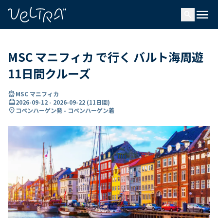
で
menu
search
い
ま
..
MSC マニフィカ で行く バルト海周遊
11日間クルーズ
directions_boat
MSC マニフィカ
card_travel
2026-09-12
-
2026-09-22
(
11日間
)
location_on
コペンハーゲン発 - コペンハーゲン着