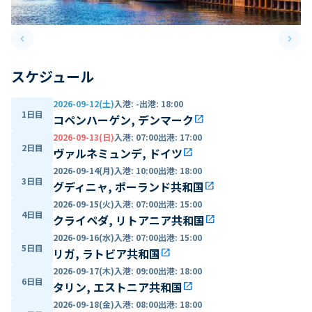
keyboard_arrow_left
keyboard_arrow_right
Previous slide
Next 
スケジュール
2026-09-12(土)
入港
:
-
出港
:
18:00
1日目
コペンハーゲン, デンマーク
open_in_new
2026-09-13(日)
入港
:
07:00
出港
:
17:00
2日目
ヴァルネミュンデ, ドイツ
open_in_new
2026-09-14(月)
入港
:
10:00
出港
:
18:00
3日目
グディニャ, ポーランド共和国
open_in_new
2026-09-15(火)
入港
:
07:00
出港
:
15:00
4日目
クライペダ, リトアニア共和国
open_in_new
2026-09-16(水)
入港
:
07:00
出港
:
15:00
5日目
リガ, ラトビア共和国
open_in_new
2026-09-17(木)
入港
:
09:00
出港
:
18:00
6日目
タリン, エストニア共和国
open_in_new
2026-09-18(金)
入港
:
08:00
出港
:
18:00