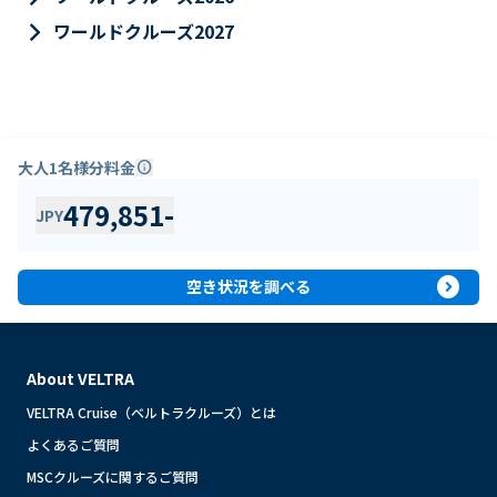
keyboard_arrow_right
ワールドクルーズ2027
大人1名様分料金
info
479,851
-
JPY
expand_circle_right
空き状況を調べる
About VELTRA
VELTRA Cruise（ベルトラクルーズ）とは
よくあるご質問
MSCクルーズに関するご質問