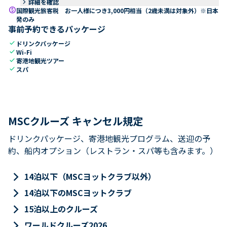
keyboard_arrow_right
詳細を確認
paid
国際観光旅客税 お一人様につき3,000円相当（2歳未満は対象外）※日本
発のみ
事前予約できるパッケージ
check
ドリンクパッケージ
check
Wi-Fi
check
寄港地観光ツアー
check
スパ
MSCクルーズ キャンセル規定
ドリンクパッケージ、寄港地観光プログラム、送迎の予
約、船内オプション（レストラン・スパ等も含みます。）
keyboard_arrow_right
14泊以下（MSCヨットクラブ以外）
keyboard_arrow_right
14泊以下のMSCヨットクラブ
keyboard_arrow_right
15泊以上のクルーズ
keyboard_arrow_right
ワールドクルーズ2026