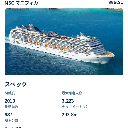
MSC マニフィカ
スペック
初就航
最大乗客人数
2010
3,223
乗組員数​
全長（メートル）
987
293.8
m
総トン数​
95,128
t