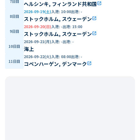
7日目
ヘルシンキ, フィンランド共和国
open_in_new
2026-09-19(土)
入港
:
10:00
出港
:
-
8日目
ストックホルム, スウェーデン
open_in_new
2026-09-20(日)
入港
:
-
出港
:
15:00
9日目
ストックホルム, スウェーデン
open_in_new
2026-09-21(月)
入港
:
-
出港
:
-
10日目
海上
2026-09-22(火)
入港
:
08:00
出港
:
-
11日目
コペンハーゲン, デンマーク
open_in_new