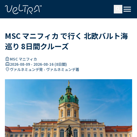
で
menu
search
い
ま
..
MSC マニフィカ で行く 北欧バルト海
巡り 8日間クルーズ
directions_boat
MSC マニフィカ
card_travel
2026-08-09
-
2026-08-16
(
8日間
)
location_on
ヴァルネミュンデ発 - ヴァルネミュンデ着