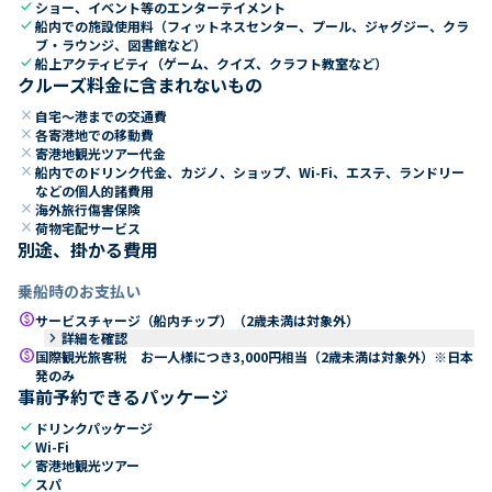
check
ショー、イベント等のエンターテイメント
check
船内での施設使用料（フィットネスセンター、プール、ジャグジー、クラ
ブ・ラウンジ、図書館など）
check
船上アクティビティ（ゲーム、クイズ、クラフト教室など）
クルーズ料金に含まれないもの
close
自宅～港までの交通費
close
各寄港地での移動費
close
寄港地観光ツアー代金
close
船内でのドリンク代金、カジノ、ショップ、Wi-Fi、エステ、ランドリー
などの個人的諸費用
close
海外旅行傷害保険
close
荷物宅配サービス
別途、掛かる費用
乗船時のお支払い
paid
サービスチャージ（船内チップ）（2歳未満は対象外）
keyboard_arrow_right
詳細を確認
paid
国際観光旅客税 お一人様につき3,000円相当（2歳未満は対象外）※日本
発のみ
事前予約できるパッケージ
check
ドリンクパッケージ
check
Wi-Fi
check
寄港地観光ツアー
check
スパ