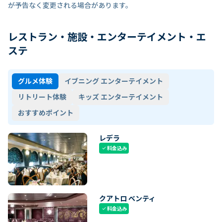
が予告なく変更される場合があります。
レストラン・施設・エンターテイメント・エ
ステ
グルメ体験
イブニング エンターテイメント
リトリート体験
キッズ エンターテイメント
おすすめポイント
レデラ
料金込み
check
クアトロ ベンティ
料金込み
check