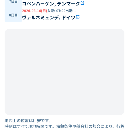
7日目
コペンハーゲン, デンマーク
open_in_new
2026-08-16(日)
入港
:
07:00
出港
:
-
8日目
ヴァルネミュンデ, ドイツ
open_in_new
地図上の位置は目安です。
時刻はすべて現地時間です。海象条件や船会社の都合により、行程