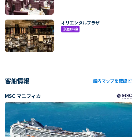
オリエンタルプラザ
追加料金
paid
客船情報
船内マップを確認
ungroup
MSC マニフィカ