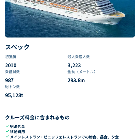
スペック
初就航
最大乗客人数
2010
3,223
乗組員数​
全長（メートル）
987
293.8
m
総トン数​
95,128
t
クルーズ料金に含まれるもの
check
宿泊代金
check
移動費用
check
メインレストラン・ビュッフェレストランでの朝食、昼食、夕食