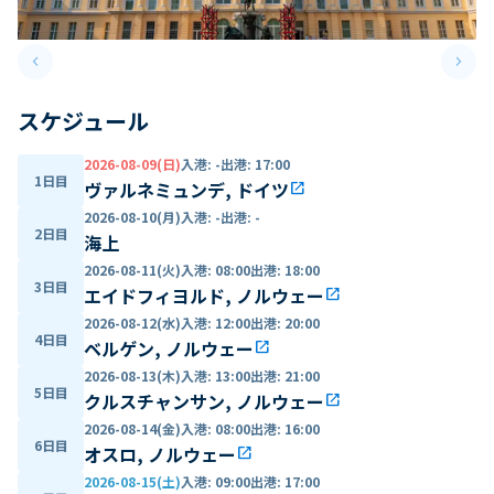
keyboard_arrow_left
keyboard_arrow_right
Previous slide
Next 
スケジュール
2026-08-09(日)
入港
:
-
出港
:
17:00
1日目
ヴァルネミュンデ, ドイツ
open_in_new
2026-08-10(月)
入港
:
-
出港
:
-
2日目
海上
2026-08-11(火)
入港
:
08:00
出港
:
18:00
3日目
エイドフィヨルド, ノルウェー
open_in_new
2026-08-12(水)
入港
:
12:00
出港
:
20:00
4日目
ベルゲン, ノルウェー
open_in_new
2026-08-13(木)
入港
:
13:00
出港
:
21:00
5日目
クルスチャンサン, ノルウェー
open_in_new
2026-08-14(金)
入港
:
08:00
出港
:
16:00
6日目
オスロ, ノルウェー
open_in_new
2026-08-15(土)
入港
:
09:00
出港
:
17:00