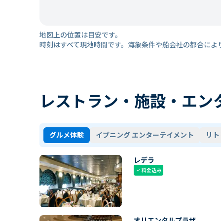
地図上の位置は目安です。
時刻はすべて現地時間です。海象条件や船会社の都合によ
レストラン・施設・エン
グルメ体験
イブニング エンターテイメント
リト
レデラ
料金込み
check
オリエンタルプラザ