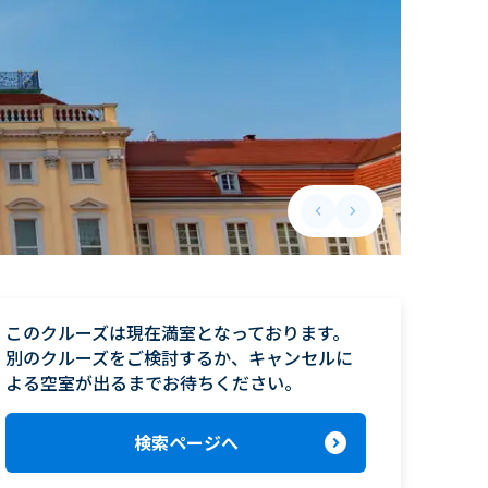
keyboard_arrow_left
keyboard_arrow_right
Previous slide
Next slide
このクルーズは現在満室となっております。

別のクルーズをご検討するか、キャンセルに
よる空室が出るまでお待ちください。
expand_circle_right
検索ページへ