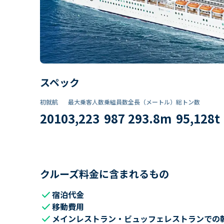
スペック
初就航
最大乗客人数
乗組員数​
全長（メートル）
総トン数​
2010
3,223
987
293.8
m
95,128
t
クルーズ料金に含まれるもの
check
宿泊代金
check
移動費用
check
メインレストラン・ビュッフェレストランでの