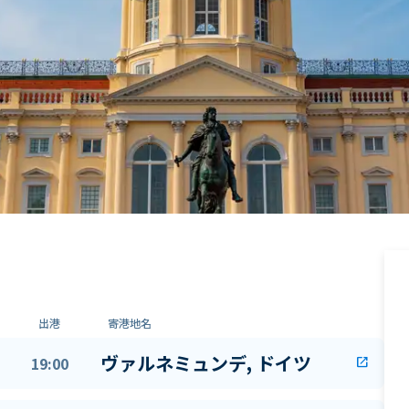
出港
寄港地名
ヴァルネミュンデ, ドイツ
19:00
open_in_new