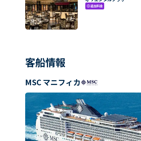
追加料金
paid
客船情報
MSC マニフィカ