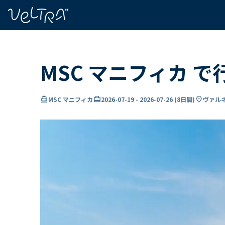
で
い
ま
..
MSC マニフィカ 
directions_boat
card_travel
location_on
MSC マニフィカ
2026-07-19
-
2026-07-26
(
8日間
)
ヴァルネ