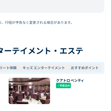
り、行程が予告なく変更される場合があります。
ターテイメント・エステ
リート体験
キッズ エンターテイメント
おすすめポイント
クアトロ ベンティ
料金込み
check