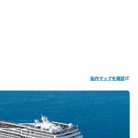
船内マップを確認
ungroup