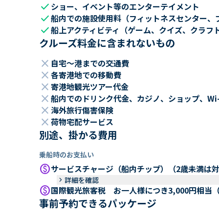
check
ショー、イベント等のエンターテイメント
check
船内での施設使用料（フィットネスセンター、
check
船上アクティビティ（ゲーム、クイズ、クラフ
クルーズ料金に含まれないもの
close
自宅～港までの交通費
close
各寄港地での移動費
close
寄港地観光ツアー代金
close
船内でのドリンク代金、カジノ、ショップ、Wi
close
海外旅行傷害保険
close
荷物宅配サービス
別途、掛かる費用
乗船時のお支払い
paid
サービスチャージ（船内チップ）（2歳未満は
keyboard_arrow_right
詳細を確認
paid
国際観光旅客税 お一人様につき3,000円相当
事前予約できるパッケージ