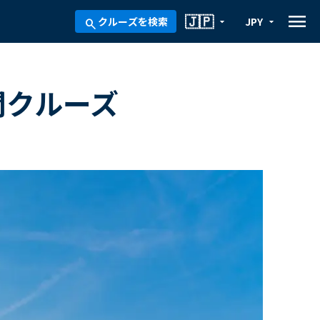
menu
🇯🇵
クルーズを検索
JPY
arrow_drop_down
arrow_drop_down
search
間クルーズ