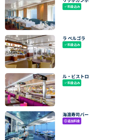
料金込み
check
ラ ペルゴラ
料金込み
check
ル・ビストロ
料金込み
check
海渡寿司バー
追加料金
paid