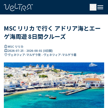
で
menu
search
い
ま
..
MSC リリカ で行く アドリア海とエー
ゲ海周遊 8日間クルーズ
directions_boat
MSC リリカ
card_travel
2026-07-25
-
2026-08-01
(
8日間
)
location_on
ヴェネツィア-マルゲラ発 - ヴェネツィア-マルゲラ着