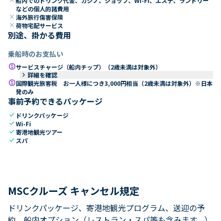
船内でのドリンク代金、カジノ、ショップ、Wi-Fi、エステ、ランドリー
などの個人的諸費用
close
海外旅行傷害保険
close
荷物宅配サービス
別途、掛かる費用
乗船時のお支払い
paid
サービスチャージ（船内チップ）（2歳未満は対象外）
keyboard_arrow_right
詳細を確認
paid
国際観光旅客税 お一人様につき3,000円相当（2歳未満は対象外）※日本
発のみ
事前予約できるパッケージ
check
ドリンクパッケージ
check
Wi-Fi
check
寄港地観光ツアー
check
スパ
MSCクルーズ キャンセル規定
ドリンクパッケージ、寄港地観光プログラム、送迎の予
約、船内オプション（レストラン・スパ等も含みます。）