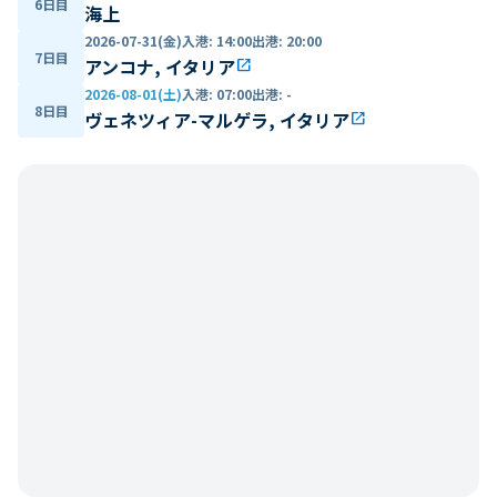
6日目
海上
2026-07-31(金)
入港
:
14:00
出港
:
20:00
7日目
アンコナ, イタリア
open_in_new
2026-08-01(土)
入港
:
07:00
出港
:
-
8日目
ヴェネツィア-マルゲラ, イタリア
open_in_new