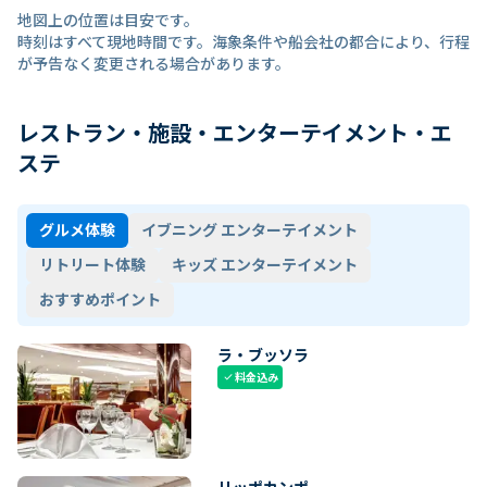
地図上の位置は目安です。
時刻はすべて現地時間です。海象条件や船会社の都合により、行程
が予告なく変更される場合があります。
レストラン・施設・エンターテイメント・エ
ステ
グルメ体験
イブニング エンターテイメント
リトリート体験
キッズ エンターテイメント
おすすめポイント
ラ・ブッソラ
料金込み
check
リッポカンポ