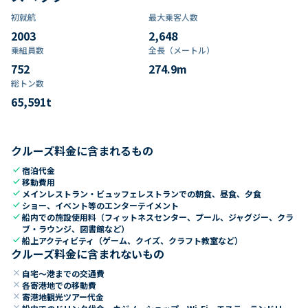
初就航
最大乗客人数
2003
2,648
乗組員数​
全長（メートル）
752
274.9
m
総トン数​
65,591
t
クルーズ料金に含まれるもの
check
宿泊代金
check
移動費用
check
メインレストラン・ビュッフェレストランでの朝食、昼食、夕食
check
ショー、イベント等のエンターテイメント
check
船内での施設使用料（フィットネスセンター、プール、ジャグジー、クラ
ブ・ラウンジ、図書館など）
check
船上アクティビティ（ゲーム、クイズ、クラフト教室など）
クルーズ料金に含まれないもの
close
自宅～港までの交通費
close
各寄港地での移動費
close
寄港地観光ツアー代金
close