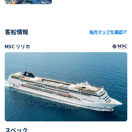
客船情報
船内マップを確認
ungroup
MSC リリカ
スペック