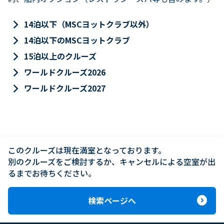
keyboard_arrow_right
14泊以下（MSCヨットクラブ以外）
keyboard_arrow_right
14泊以下のMSCヨットクラブ
keyboard_arrow_right
15泊以上のクルーズ
keyboard_arrow_right
ワールドクルーズ2026
keyboard_arrow_right
ワールドクルーズ2027
このクルーズは現在満室となっております。

別のクルーズをご検討するか、キャンセルによる空室が出
るまでお待ちください。
expand_circle_right
検索ページへ