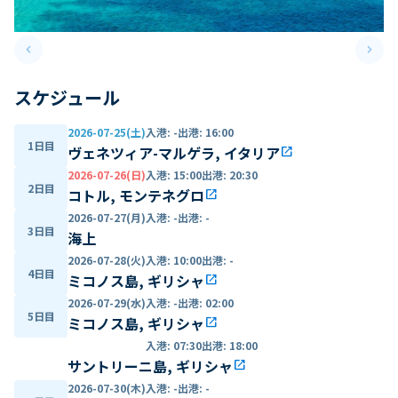
keyboard_arrow_left
keyboard_arrow_right
Previous slide
Next 
スケジュール
2026-07-25(土)
入港
:
-
出港
:
16:00
1日目
ヴェネツィア-マルゲラ, イタリア
open_in_new
2026-07-26(日)
入港
:
15:00
出港
:
20:30
2日目
コトル, モンテネグロ
open_in_new
2026-07-27(月)
入港
:
-
出港
:
-
3日目
海上
2026-07-28(火)
入港
:
10:00
出港
:
-
4日目
ミコノス島, ギリシャ
open_in_new
2026-07-29(水)
入港
:
-
出港
:
02:00
5日目
ミコノス島, ギリシャ
open_in_new
入港
:
07:30
出港
:
18:00
サントリーニ島, ギリシャ
open_in_new
2026-07-30(木)
入港
:
-
出港
:
-