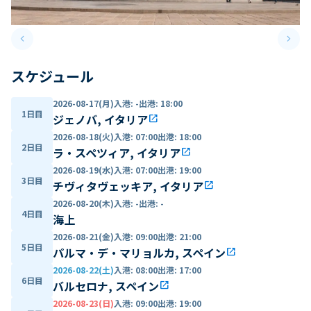
keyboard_arrow_left
keyboard_arrow_right
Previous slide
Next 
スケジュール
2026-08-17(月)
入港
:
-
出港
:
18:00
1日目
ジェノバ, イタリア
open_in_new
2026-08-18(火)
入港
:
07:00
出港
:
18:00
2日目
ラ・スペツィア, イタリア
open_in_new
2026-08-19(水)
入港
:
07:00
出港
:
19:00
3日目
チヴィタヴェッキア, イタリア
open_in_new
2026-08-20(木)
入港
:
-
出港
:
-
4日目
海上
2026-08-21(金)
入港
:
09:00
出港
:
21:00
5日目
パルマ・デ・マリョルカ, スペイン
open_in_new
2026-08-22(土)
入港
:
08:00
出港
:
17:00
6日目
バルセロナ, スペイン
open_in_new
2026-08-23(日)
入港
:
09:00
出港
:
19:00