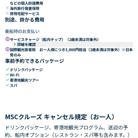
などの個人的諸費用
close
海外旅行傷害保険
close
荷物宅配サービス
別途、掛かる費用
乗船時のお支払い
paid
サービスチャージ（船内チップ）（2歳未満は対象外）
keyboard_arrow_right
詳細を確認
paid
国際観光旅客税 お一人様につき3,000円相当（2歳未満は対象外）※日本
発のみ
事前予約できるパッケージ
check
ドリンクパッケージ
check
Wi-Fi
check
寄港地観光ツアー
check
スパ
MSCクルーズ キャンセル規定（お一人）
ドリンクパッケージ、寄港地観光プログラム、送迎の予
約、船内オプション（レストラン・スパ等も含みます。）