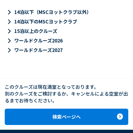
keyboard_arrow_right
14泊以下（MSCヨットクラブ以外）
keyboard_arrow_right
14泊以下のMSCヨットクラブ
keyboard_arrow_right
15泊以上のクルーズ
keyboard_arrow_right
ワールドクルーズ2026
keyboard_arrow_right
ワールドクルーズ2027
このクルーズは現在満室となっております。

別のクルーズをご検討するか、キャンセルによる空室が出
るまでお待ちください。
expand_circle_right
検索ページへ