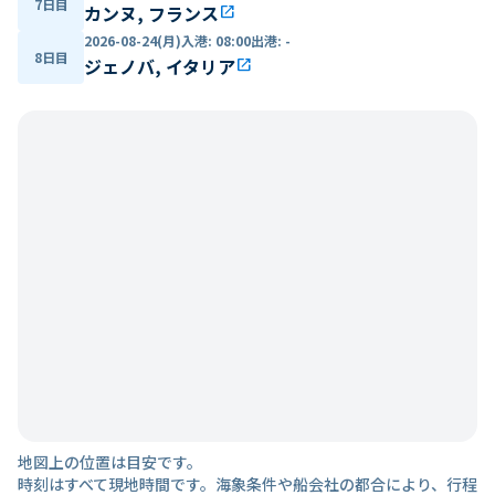
7日目
カンヌ, フランス
open_in_new
2026-08-24(月)
入港
:
08:00
出港
:
-
8日目
ジェノバ, イタリア
open_in_new
地図上の位置は目安です。
時刻はすべて現地時間です。海象条件や船会社の都合により、行程