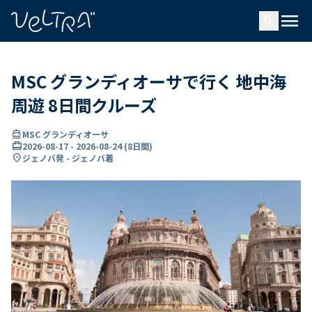
で
menu
search
い
ま
..
MSC グランディオーサで行く 地中海
周遊 8日間クルーズ
directions_boat
MSC グランディオーサ
card_travel
2026-08-17
-
2026-08-24
(
8日間
)
location_on
ジェノバ発 - ジェノバ着