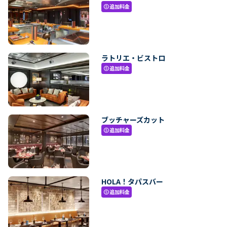
追加料金
paid
ラトリエ・ビストロ
追加料金
paid
ブッチャーズカット
追加料金
paid
HOLA！タパスバー
追加料金
paid