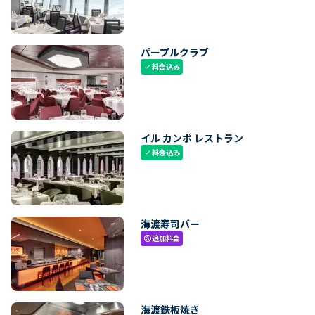
パープルクラブ
料金込み
check
イル カンポ レストラン
料金込み
check
海渡寿司バー
追加料金
paid
海渡鉄板焼き