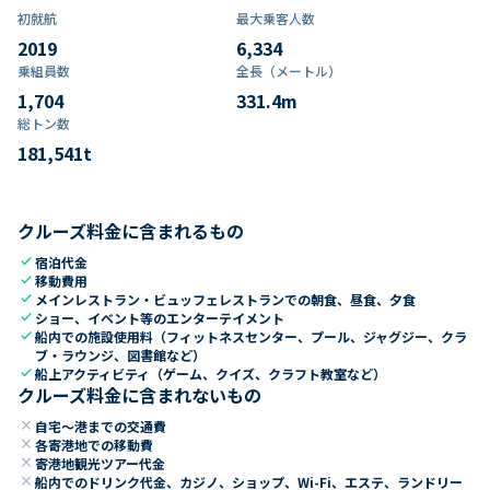
初就航
最大乗客人数
2019
6,334
乗組員数​
全長（メートル）
1,704
331.4
m
総トン数​
181,541
t
クルーズ料金に含まれるもの
check
宿泊代金
check
移動費用
check
メインレストラン・ビュッフェレストランでの朝食、昼食、夕食
check
ショー、イベント等のエンターテイメント
check
船内での施設使用料（フィットネスセンター、プール、ジャグジー、クラ
ブ・ラウンジ、図書館など）
check
船上アクティビティ（ゲーム、クイズ、クラフト教室など）
クルーズ料金に含まれないもの
close
自宅～港までの交通費
close
各寄港地での移動費
close
寄港地観光ツアー代金
close
船内でのドリンク代金、カジノ、ショップ、Wi-Fi、エステ、ランドリー