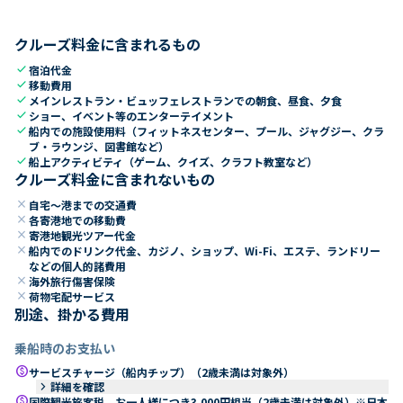
クルーズ料金に含まれるもの
check
宿泊代金
check
移動費用
check
メインレストラン・ビュッフェレストランでの朝食、昼食、夕食
check
ショー、イベント等のエンターテイメント
check
船内での施設使用料（フィットネスセンター、プール、ジャグジー、クラ
ブ・ラウンジ、図書館など）
check
船上アクティビティ（ゲーム、クイズ、クラフト教室など）
クルーズ料金に含まれないもの
close
自宅～港までの交通費
close
各寄港地での移動費
close
寄港地観光ツアー代金
close
船内でのドリンク代金、カジノ、ショップ、Wi-Fi、エステ、ランドリー
などの個人的諸費用
close
海外旅行傷害保険
close
荷物宅配サービス
別途、掛かる費用
乗船時のお支払い
paid
サービスチャージ（船内チップ）（2歳未満は対象外）
keyboard_arrow_right
詳細を確認
paid
国際観光旅客税 お一人様につき3,000円相当（2歳未満は対象外）※日本