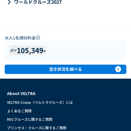
keyboard_arrow_right
ワールドクルーズ2027
大人1名様分料金
info
105,349
-
JPY
expand_circle_right
空き状況を調べる
About VELTRA
VELTRA Cruise（ベルトラクルーズ）とは
よくあるご質問
MSCクルーズに関するご質問
プリンセス・クルーズに関するご質問