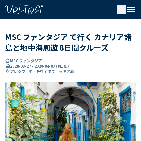
で
menu
search
い
ま
..
MSC ファンタジア で行く カナリア諸
島と地中海周遊 8日間クルーズ
directions_boat
MSC ファンタジア
card_travel
2028-03-27
-
2028-04-03
(
8日間
)
location_on
アレシフェ発 - チヴィタヴェッキア着