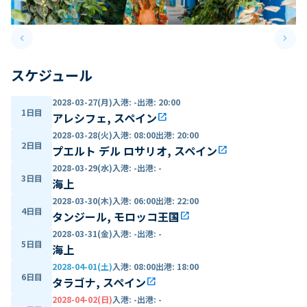
keyboard_arrow_left
keyboard_arrow_right
Previous slide
Next 
スケジュール
2028-03-27(月)
入港
:
-
出港
:
20:00
1日目
アレシフェ, スペイン
open_in_new
2028-03-28(火)
入港
:
08:00
出港
:
20:00
2日目
プエルト デル ロサリオ, スペイン
open_in_new
2028-03-29(水)
入港
:
-
出港
:
-
3日目
海上
2028-03-30(木)
入港
:
06:00
出港
:
22:00
4日目
タンジール, モロッコ王国
open_in_new
2028-03-31(金)
入港
:
-
出港
:
-
5日目
海上
2028-04-01(土)
入港
:
08:00
出港
:
18:00
6日目
タラゴナ, スペイン
open_in_new
2028-04-02(日)
入港
:
-
出港
:
-