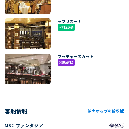
ラフリカーナ
料金込み
check
ブッチャーズカット
追加料金
paid
客船情報
船内マップを確認
ungroup
MSC ファンタジア