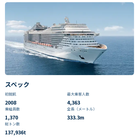
スペック
初就航
最大乗客人数
2008
4,363
乗組員数​
全長（メートル）
1,370
333.3
m
総トン数​
137,936
t