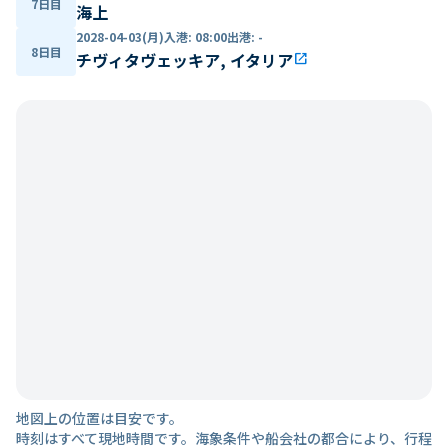
7日目
海上
2028-04-03(月)
入港
:
08:00
出港
:
-
8日目
チヴィタヴェッキア, イタリア
open_in_new
地図上の位置は目安です。
時刻はすべて現地時間です。海象条件や船会社の都合により、行程