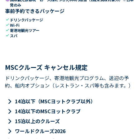
発のみ
事前予約できるパッケージ
check
ドリンクパッケージ
check
Wi-Fi
check
寄港地観光ツアー
check
スパ
MSCクルーズ キャンセル規定
ドリンクパッケージ、寄港地観光プログラム、送迎の予
約、船内オプション（レストラン・スパ等も含みます。）
keyboard_arrow_right
14泊以下（MSCヨットクラブ以外）
keyboard_arrow_right
14泊以下のMSCヨットクラブ
keyboard_arrow_right
15泊以上のクルーズ
keyboard_arrow_right
ワールドクルーズ2026