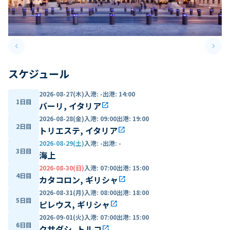
keyboard_arrow_left
keyboard_arrow_right
Previous slide
Next 
スケジュール
2026-08-27(木)
入港
:
-
出港
:
14:00
1日目
バーリ, イタリア
open_in_new
2026-08-28(金)
入港
:
09:00
出港
:
19:00
2日目
トリエステ, イタリア
open_in_new
2026-08-29(土)
入港
:
-
出港
:
-
3日目
海上
2026-08-30(日)
入港
:
07:00
出港
:
15:00
4日目
カタコロン, ギリシャ
open_in_new
2026-08-31(月)
入港
:
08:00
出港
:
18:00
5日目
ピレウス, ギリシャ
open_in_new
2026-09-01(火)
入港
:
07:00
出港
:
15:00
6日目
クサダシ, トルコ
open_in_new