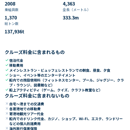
2008
4,363
乗組員数​
全長（メートル）
1,370
333.3
m
総トン数​
137,936
t
クルーズ料金に含まれるもの
check
宿泊代金
check
移動費用
check
メインレストラン・ビュッフェレストランでの朝食、昼食、夕食
check
ショー、イベント等のエンターテイメント
check
船内での施設使用料（フィットネスセンター、プール、ジャグジー、クラ
ブ・ラウンジ、図書館など）
check
船上アクティビティ（ゲーム、クイズ、クラフト教室など）
クルーズ料金に含まれないもの
close
自宅～港までの交通費
close
各寄港地での移動費
close
寄港地観光ツアー代金
close
船内でのドリンク代金、カジノ、ショップ、Wi-Fi、エステ、ランドリー
などの個人的諸費用
close
海外旅行傷害保険