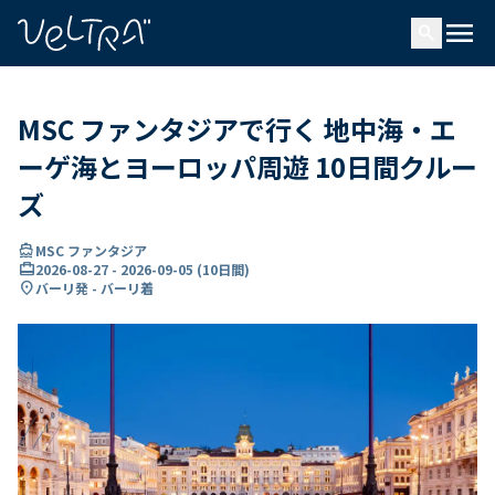
で
menu
search
い
ま
..
MSC ファンタジアで行く 地中海・エ
ーゲ海とヨーロッパ周遊 10日間クルー
ズ
directions_boat
MSC ファンタジア
card_travel
2026-08-27
-
2026-09-05
(
10日間
)
location_on
バーリ発 - バーリ着