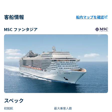
客船情報
船内マップを確認
ungroup
MSC ファンタジア
スペック
初就航
最大乗客人数