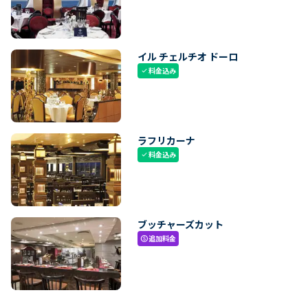
イル チェルチオ ドーロ
料金込み
check
ラフリカーナ
料金込み
check
ブッチャーズカット
追加料金
paid