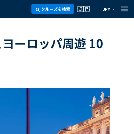
menu
🇯🇵
クルーズを検索
JPY
arrow_drop_down
arrow_drop_down
search
ヨーロッパ周遊 10