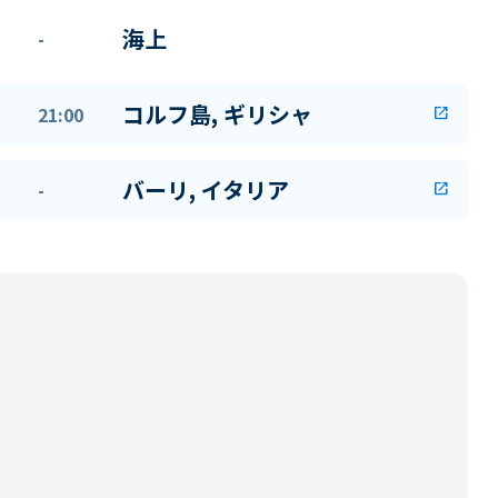
海上
-
コルフ島, ギリシャ
21:00
open_in_new
バーリ, イタリア
-
open_in_new