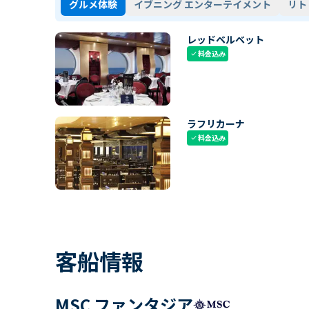
グルメ体験
イブニング エンターテイメント
リト
レッドベルベット
料金込み
check
ラフリカーナ
料金込み
check
客船情報
MSC ファンタジア