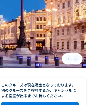
keyboard_arrow_left
keyboard_arrow_right
Previous slide
Next slide
このクルーズは現在満室となっております。

別のクルーズをご検討するか、キャンセルに
よる空室が出るまでお待ちください。