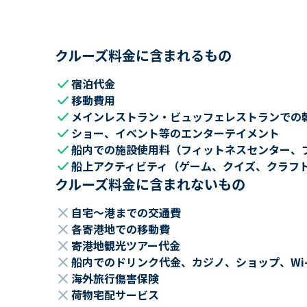
クルーズ料金に含まれるもの
check
宿泊代金
check
移動費用
check
メインレストラン・ビュッフェレストランでの
check
ショー、イベント等のエンターテイメント
check
船内での施設使用料（フィットネスセンター、
check
船上アクティビティ（ゲーム、クイズ、クラフ
クルーズ料金に含まれないもの
close
自宅～港までの交通費
close
各寄港地での移動費
close
寄港地観光ツアー代金
close
船内でのドリンク代金、カジノ、ショップ、Wi
close
海外旅行傷害保険
close
荷物宅配サービス