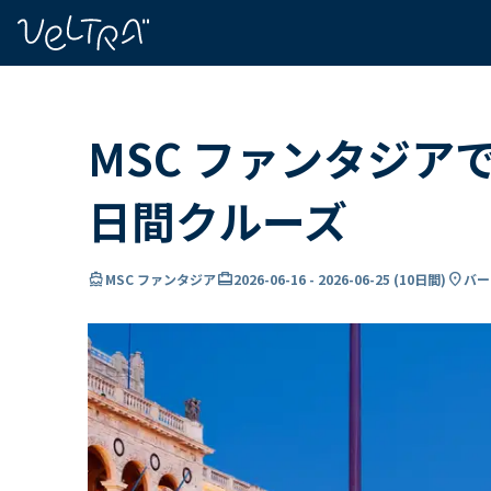
で
い
ま
..
MSC ファンタジア
日間クルーズ
directions_boat
card_travel
location_on
MSC ファンタジア
2026-06-16
-
2026-06-25
(
10日間
)
バー