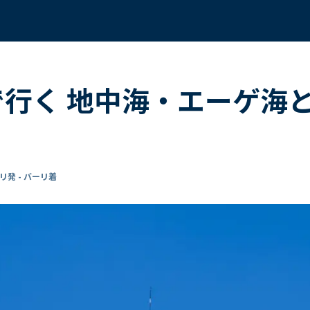
で行く 地中海・エーゲ海と
リ発 - バーリ着