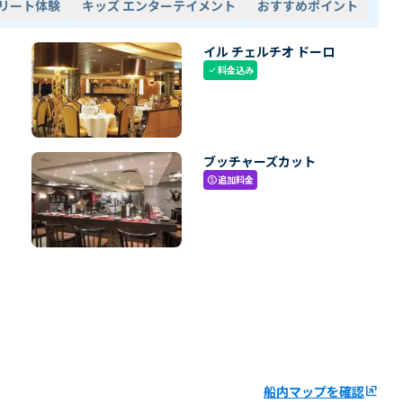
リート体験
キッズ エンターテイメント
おすすめポイント
イル チェルチオ ドーロ
料金込み
check
ブッチャーズカット
追加料金
paid
船内マップを確認
ungroup