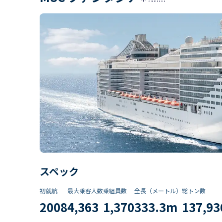
スペック
初就航
最大乗客人数
乗組員数​
全長（メートル）
総トン数​
2008
4,363
1,370
333.3
m
137,93