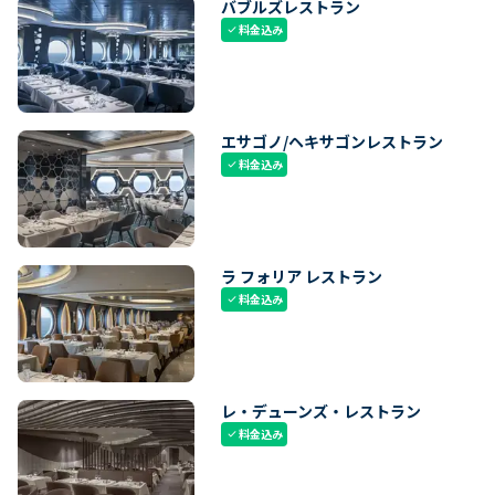
バブルズレストラン
料金込み
check
エサゴノ/ヘキサゴンレストラン
料金込み
check
ラ フォリア レストラン
料金込み
check
レ・デューンズ・レストラン
料金込み
check