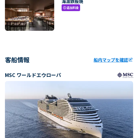
海渡鉄板焼
追加料金
paid
客船情報
船内マップを確認
ungroup
MSC ワールドエウローパ