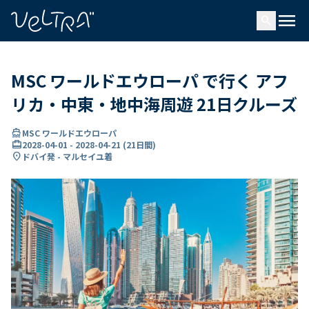
で
menu
search
い
ま
..
MSC ワールドエウローパ で行く アフ
リカ・中東・地中海周遊 21日クルーズ
directions_boat
MSC ワールドエウローパ
card_travel
2028-04-01
-
2028-04-21
(
21日間
)
location_on
ドバイ発 - マルセイユ着