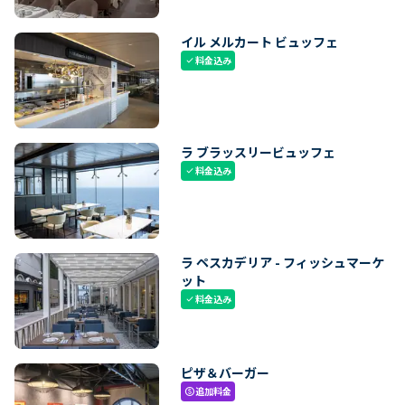
イル メルカート ビュッフェ
料金込み
check
ラ ブラッスリービュッフェ
料金込み
check
ラ ペスカデリア - フィッシュマーケ
ット
料金込み
check
ピザ＆バーガー
追加料金
paid