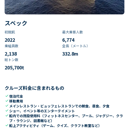
スペック
初就航
最大乗客人数
2022
6,774
乗組員数​
全長（メートル）
2,138
332.8
m
総トン数​
205,700
t
クルーズ料金に含まれるもの
check
宿泊代金
check
移動費用
check
メインレストラン・ビュッフェレストランでの朝食、昼食、夕食
check
ショー、イベント等のエンターテイメント
check
船内での施設使用料（フィットネスセンター、プール、ジャグジー、クラ
ブ・ラウンジ、図書館など）
check
船上アクティビティ（ゲーム、クイズ、クラフト教室など）