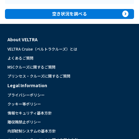
expand_circle_right
空き状況を調べる
About VELTRA
VELTRA Cruise（ベルトラクルーズ）とは
よくあるご質問
MSCクルーズに関するご質問
プリンセス・クルーズに関するご質問
Legal Information
プライバシーポリシー
クッキー等ポリシー
情報セキュリティ基本方針
贈収賄禁止ポリシー
内部統制システムの基本方針