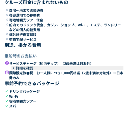
クルーズ料金に含まれないもの
close
自宅～港までの交通費
close
各寄港地での移動費
close
寄港地観光ツアー代金
close
船内でのドリンク代金、カジノ、ショップ、Wi-Fi、エステ、ランドリー
などの個人的諸費用
close
海外旅行傷害保険
close
荷物宅配サービス
別途、掛かる費用
乗船時のお支払い
paid
サービスチャージ（船内チップ）（2歳未満は対象外）
keyboard_arrow_right
詳細を確認
paid
国際観光旅客税 お一人様につき3,000円相当（2歳未満は対象外）※日本
発のみ
事前予約できるパッケージ
check
ドリンクパッケージ
check
Wi-Fi
check
寄港地観光ツアー
check
スパ