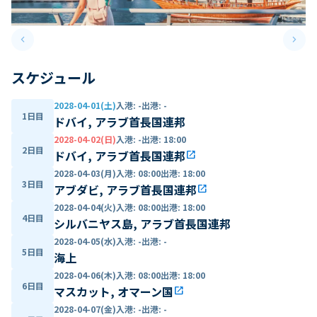
keyboard_arrow_left
keyboard_arrow_right
Previous slide
Next 
スケジュール
2028-04-01(土)
入港
:
-
出港
:
-
1日目
ドバイ, アラブ首長国連邦
2028-04-02(日)
入港
:
-
出港
:
18:00
2日目
ドバイ, アラブ首長国連邦
open_in_new
2028-04-03(月)
入港
:
08:00
出港
:
18:00
3日目
アブダビ, アラブ首長国連邦
open_in_new
2028-04-04(火)
入港
:
08:00
出港
:
18:00
4日目
シルバニヤス島, アラブ首長国連邦
2028-04-05(水)
入港
:
-
出港
:
-
5日目
海上
2028-04-06(木)
入港
:
08:00
出港
:
18:00
6日目
マスカット, オマーン国
open_in_new
2028-04-07(金)
入港
:
-
出港
:
-