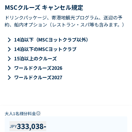
MSCクルーズ キャンセル規定
ドリンクパッケージ、寄港地観光プログラム、送迎の予
約、船内オプション（レストラン・スパ等も含みます。）
keyboard_arrow_right
14泊以下（MSCヨットクラブ以外）
keyboard_arrow_right
14泊以下のMSCヨットクラブ
keyboard_arrow_right
15泊以上のクルーズ
keyboard_arrow_right
ワールドクルーズ2026
keyboard_arrow_right
ワールドクルーズ2027
大人1名様分料金
info
333,038
-
JPY