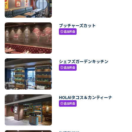
ブッチャーズカット
追加料金
paid
シェフズガーデンキッチン
追加料金
paid
HOLA!タコス＆カンティーナ
追加料金
paid