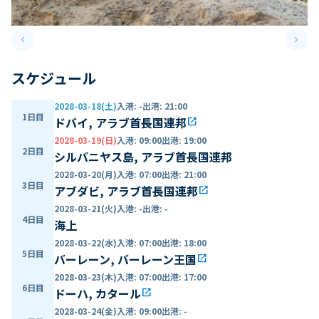
keyboard_arrow_left
keyboard_arrow_right
Previous slide
Next 
スケジュール
2028-03-18(土)
入港
:
-
出港
:
21:00
1日目
ドバイ, アラブ首長国連邦
open_in_new
2028-03-19(日)
入港
:
09:00
出港
:
19:00
2日目
シルバニヤス島, アラブ首長国連邦
2028-03-20(月)
入港
:
07:00
出港
:
21:00
3日目
アブダビ, アラブ首長国連邦
open_in_new
2028-03-21(火)
入港
:
-
出港
:
-
4日目
海上
2028-03-22(水)
入港
:
07:00
出港
:
18:00
5日目
バーレーン, バーレーン王国
open_in_new
2028-03-23(木)
入港
:
07:00
出港
:
17:00
6日目
ドーハ, カタール
open_in_new
2028-03-24(金)
入港
:
09:00
出港
:
-