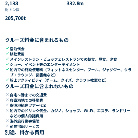
2,138
332.8
m
総トン数​
205,700
t
クルーズ料金に含まれるもの
check
宿泊代金
check
移動費用
check
メインレストラン・ビュッフェレストランでの朝食、昼食、夕食
check
ショー、イベント等のエンターテイメント
check
船内での施設使用料（フィットネスセンター、プール、ジャグジー、クラ
ブ・ラウンジ、図書館など）
check
船上アクティビティ（ゲーム、クイズ、クラフト教室など）
クルーズ料金に含まれないもの
close
自宅～港までの交通費
close
各寄港地での移動費
close
寄港地観光ツアー代金
close
船内でのドリンク代金、カジノ、ショップ、Wi-Fi、エステ、ランドリー
などの個人的諸費用
close
海外旅行傷害保険
close
荷物宅配サービス
別途、掛かる費用