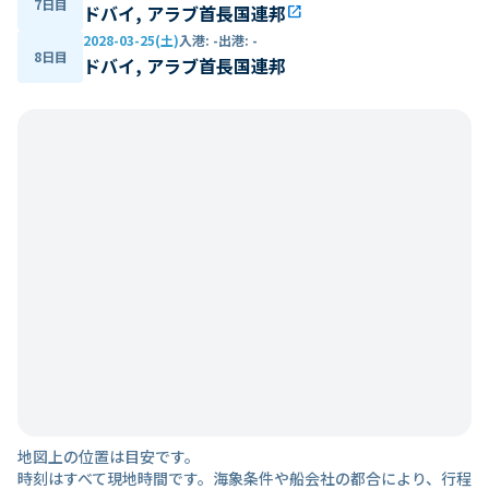
7日目
ドバイ, アラブ首長国連邦
open_in_new
2028-03-25(土)
入港
:
-
出港
:
-
8日目
ドバイ, アラブ首長国連邦
地図上の位置は目安です。
時刻はすべて現地時間です。海象条件や船会社の都合により、行程