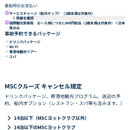
乗船時のお支払い
paid
サービスチャージ（船内チップ）（2歳未満は対象外）
keyboard_arrow_right
詳細を確認
paid
国際観光旅客税 お一人様につき3,000円相当（2歳未満は対象外）※日本
発のみ
事前予約できるパッケージ
check
ドリンクパッケージ
check
Wi-Fi
check
寄港地観光ツアー
check
スパ
MSCクルーズ キャンセル規定
ドリンクパッケージ、寄港地観光プログラム、送迎の予
約、船内オプション（レストラン・スパ等も含みます。）
keyboard_arrow_right
14泊以下（MSCヨットクラブ以外）
keyboard_arrow_right
14泊以下のMSCヨットクラブ