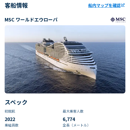
客船情報
船内マップを確認
ungroup
MSC ワールドエウローパ
スペック
初就航
最大乗客人数
2022
6,774
乗組員数​
全長（メートル）