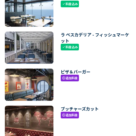
料金込み
check
ラ ペスカデリア - フィッシュマーケ
ット
料金込み
check
ピザ＆バーガー
追加料金
paid
ブッチャーズカット
追加料金
paid