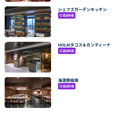
シェフズガーデンキッチン
追加料金
paid
HOLA!タコス＆カンティーナ
追加料金
paid
海渡鉄板焼
追加料金
paid