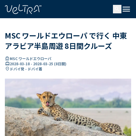
で
menu
search
い
ま
..
MSC ワールドエウローパ で行く 中東
アラビア半島周遊 8日間クルーズ
directions_boat
MSC ワールドエウローパ
card_travel
2028-03-18
-
2028-03-25
(
8日間
)
location_on
ドバイ発 - ドバイ着