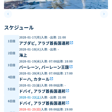
keyboard_arrow_left
keyboard_arrow_right
Previous slide
Next 
スケジュール
2028-01-17(月)
入港
:
-
出港
:
21:00
1日目
アブダビ, アラブ首長国連邦
open_in_new
2028-01-18(火)
入港
:
-
出港
:
-
2日目
海上
2028-01-19(水)
入港
:
07:00
出港
:
18:00
3日目
バーレーン, バーレーン王国
open_in_new
2028-01-20(木)
入港
:
07:00
出港
:
17:00
4日目
ドーハ, カタール
open_in_new
2028-01-21(金)
入港
:
09:00
出港
:
-
5日目
ドバイ, アラブ首長国連邦
open_in_new
2028-01-22(土)
入港
:
-
出港
:
21:00
6日目
ドバイ, アラブ首長国連邦
open_in_new
2028-01-23(日)
入港
:
09:00
出港
:
19:00