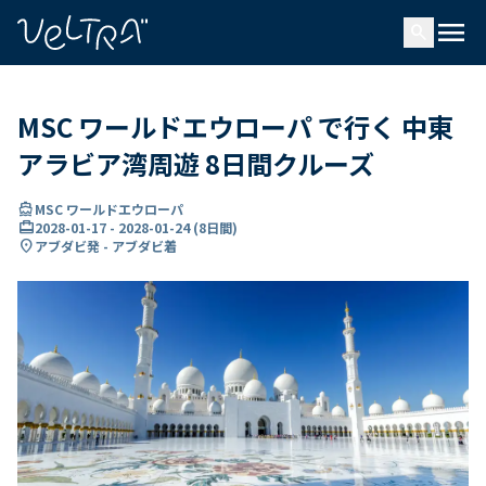
で
menu
search
い
ま
..
MSC ワールドエウローパ で行く 中東
アラビア湾周遊 8日間クルーズ
directions_boat
MSC ワールドエウローパ
card_travel
2028-01-17
-
2028-01-24
(
8日間
)
location_on
アブダビ発 - アブダビ着