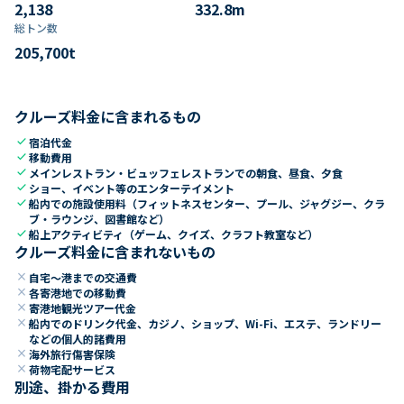
2,138
332.8
m
総トン数​
205,700
t
クルーズ料金に含まれるもの
check
宿泊代金
check
移動費用
check
メインレストラン・ビュッフェレストランでの朝食、昼食、夕食
check
ショー、イベント等のエンターテイメント
check
船内での施設使用料（フィットネスセンター、プール、ジャグジー、クラ
ブ・ラウンジ、図書館など）
check
船上アクティビティ（ゲーム、クイズ、クラフト教室など）
クルーズ料金に含まれないもの
close
自宅～港までの交通費
close
各寄港地での移動費
close
寄港地観光ツアー代金
close
船内でのドリンク代金、カジノ、ショップ、Wi-Fi、エステ、ランドリー
などの個人的諸費用
close
海外旅行傷害保険
close
荷物宅配サービス
別途、掛かる費用