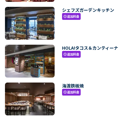
シェフズガーデンキッチン
追加料金
paid
HOLA!タコス＆カンティーナ
追加料金
paid
海渡鉄板焼
追加料金
paid