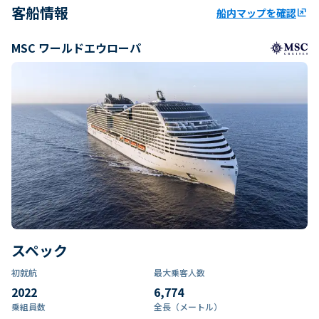
客船情報
船内マップを確認
ungroup
MSC ワールドエウローパ
スペック
初就航
最大乗客人数
2022
6,774
乗組員数​
全長（メートル）