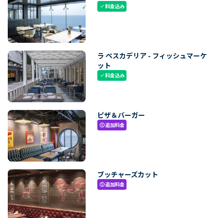
料金込み
check
ラ ペスカデリア - フィッシュマーケ
ット
料金込み
check
ピザ＆バーガー
追加料金
paid
ブッチャーズカット
追加料金
paid