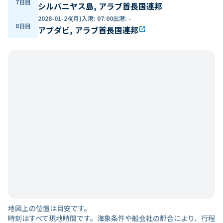
7日目
シルバニヤス島, アラブ首長国連邦
2028-01-24(月)
入港
:
07:00
出港
:
-
8日目
アブダビ, アラブ首長国連邦
open_in_new
地図上の位置は目安です。
時刻はすべて現地時間です。海象条件や船会社の都合により、行程