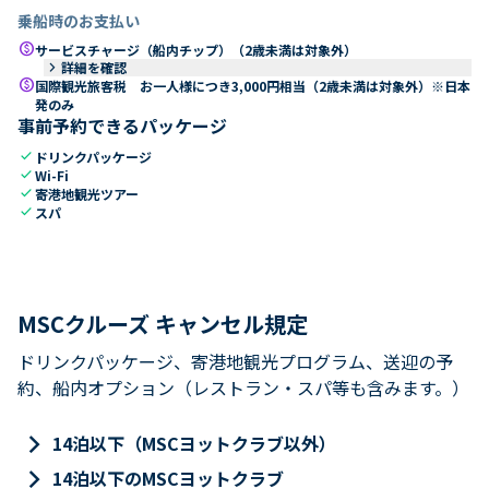
乗船時のお支払い
paid
サービスチャージ（船内チップ）（2歳未満は対象外）
keyboard_arrow_right
詳細を確認
paid
国際観光旅客税 お一人様につき3,000円相当（2歳未満は対象外）※日本
発のみ
事前予約できるパッケージ
check
ドリンクパッケージ
check
Wi-Fi
check
寄港地観光ツアー
check
スパ
MSCクルーズ キャンセル規定
ドリンクパッケージ、寄港地観光プログラム、送迎の予
約、船内オプション（レストラン・スパ等も含みます。）
keyboard_arrow_right
14泊以下（MSCヨットクラブ以外）
keyboard_arrow_right
14泊以下のMSCヨットクラブ