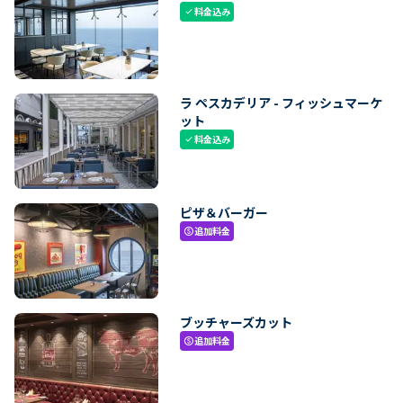
料金込み
check
ラ ペスカデリア - フィッシュマーケ
ット
料金込み
check
ピザ＆バーガー
追加料金
paid
ブッチャーズカット
追加料金
paid