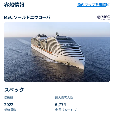
客船情報
船内マップを確認
ungroup
MSC ワールドエウローパ
スペック
初就航
最大乗客人数
2022
6,774
乗組員数​
全長（メートル）