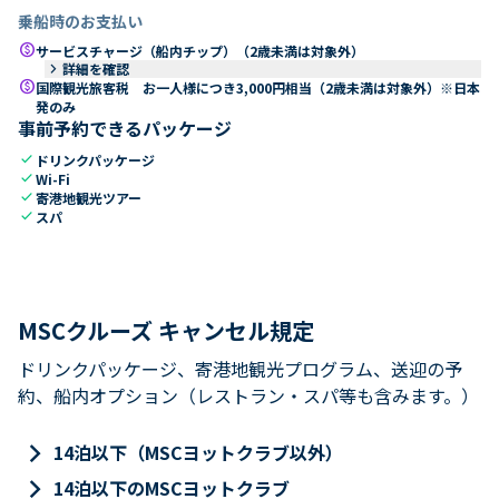
乗船時のお支払い
paid
サービスチャージ（船内チップ）（2歳未満は対象外）
keyboard_arrow_right
詳細を確認
paid
国際観光旅客税 お一人様につき3,000円相当（2歳未満は対象外）※日本
発のみ
事前予約できるパッケージ
check
ドリンクパッケージ
check
Wi-Fi
check
寄港地観光ツアー
check
スパ
MSCクルーズ キャンセル規定
ドリンクパッケージ、寄港地観光プログラム、送迎の予
約、船内オプション（レストラン・スパ等も含みます。）
keyboard_arrow_right
14泊以下（MSCヨットクラブ以外）
keyboard_arrow_right
14泊以下のMSCヨットクラブ