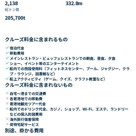
2,138
332.8
m
総トン数​
205,700
t
クルーズ料金に含まれるもの
check
宿泊代金
check
移動費用
check
メインレストラン・ビュッフェレストランでの朝食、昼食、夕食
check
ショー、イベント等のエンターテイメント
check
船内での施設使用料（フィットネスセンター、プール、ジャグジー、クラ
ブ・ラウンジ、図書館など）
check
船上アクティビティ（ゲーム、クイズ、クラフト教室など）
クルーズ料金に含まれないもの
close
自宅～港までの交通費
close
各寄港地での移動費
close
寄港地観光ツアー代金
close
船内でのドリンク代金、カジノ、ショップ、Wi-Fi、エステ、ランドリー
などの個人的諸費用
close
海外旅行傷害保険
close
荷物宅配サービス
別途、掛かる費用