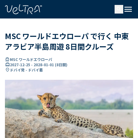
で
menu
search
い
ま
..
MSC ワールドエウローパ で行く 中東
アラビア半島周遊 8日間クルーズ
directions_boat
MSC ワールドエウローパ
card_travel
2027-12-25
-
2028-01-01
(
8日間
)
location_on
ドバイ発 - ドバイ着