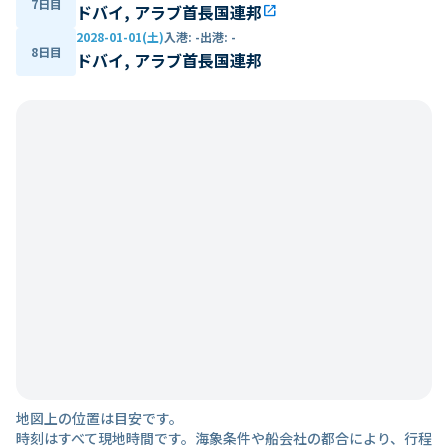
7日目
ドバイ, アラブ首長国連邦
open_in_new
2028-01-01(土)
入港
:
-
出港
:
-
8日目
ドバイ, アラブ首長国連邦
地図上の位置は目安です。
時刻はすべて現地時間です。海象条件や船会社の都合により、行程