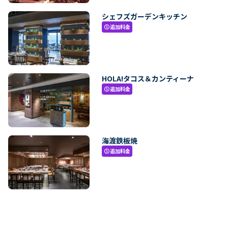
シェフズガーデンキッチン
追加料金
paid
HOLA!タコス＆カンティーナ
追加料金
paid
海渡鉄板焼
追加料金
paid