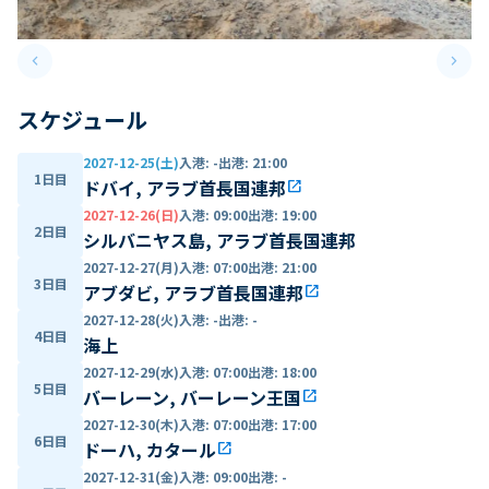
keyboard_arrow_left
keyboard_arrow_right
Previous slide
Next 
スケジュール
2027-12-25(土)
入港
:
-
出港
:
21:00
1日目
ドバイ, アラブ首長国連邦
open_in_new
2027-12-26(日)
入港
:
09:00
出港
:
19:00
2日目
シルバニヤス島, アラブ首長国連邦
2027-12-27(月)
入港
:
07:00
出港
:
21:00
3日目
アブダビ, アラブ首長国連邦
open_in_new
2027-12-28(火)
入港
:
-
出港
:
-
4日目
海上
2027-12-29(水)
入港
:
07:00
出港
:
18:00
5日目
バーレーン, バーレーン王国
open_in_new
2027-12-30(木)
入港
:
07:00
出港
:
17:00
6日目
ドーハ, カタール
open_in_new
2027-12-31(金)
入港
:
09:00
出港
:
-