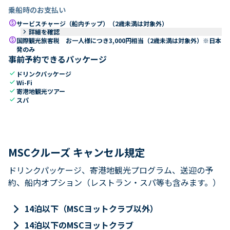
乗船時のお支払い
paid
サービスチャージ（船内チップ）（2歳未満は対象外）
keyboard_arrow_right
詳細を確認
paid
国際観光旅客税 お一人様につき3,000円相当（2歳未満は対象外）※日本
発のみ
事前予約できるパッケージ
check
ドリンクパッケージ
check
Wi-Fi
check
寄港地観光ツアー
check
スパ
MSCクルーズ キャンセル規定
ドリンクパッケージ、寄港地観光プログラム、送迎の予
約、船内オプション（レストラン・スパ等も含みます。）
keyboard_arrow_right
14泊以下（MSCヨットクラブ以外）
keyboard_arrow_right
14泊以下のMSCヨットクラブ