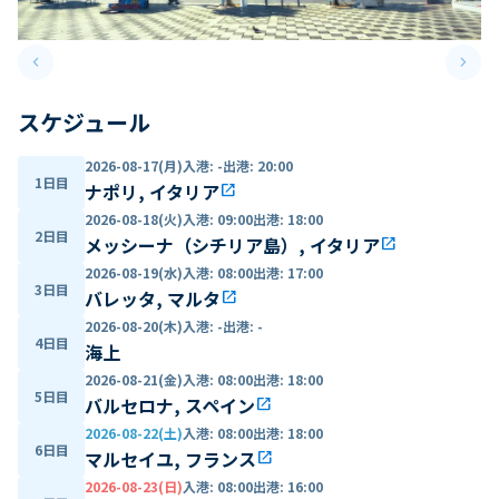
keyboard_arrow_left
keyboard_arrow_right
Previous slide
Next 
スケジュール
2026-08-17(月)
入港
:
-
出港
:
20:00
1日目
ナポリ, イタリア
open_in_new
2026-08-18(火)
入港
:
09:00
出港
:
18:00
2日目
メッシーナ（シチリア島）, イタリア
open_in_new
2026-08-19(水)
入港
:
08:00
出港
:
17:00
3日目
バレッタ, マルタ
open_in_new
2026-08-20(木)
入港
:
-
出港
:
-
4日目
海上
2026-08-21(金)
入港
:
08:00
出港
:
18:00
5日目
バルセロナ, スペイン
open_in_new
2026-08-22(土)
入港
:
08:00
出港
:
18:00
6日目
マルセイユ, フランス
open_in_new
2026-08-23(日)
入港
:
08:00
出港
:
16:00