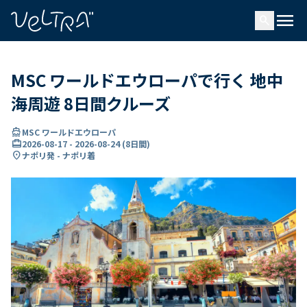
で
menu
search
い
ま
..
MSC ワールドエウローパで行く 地中
海周遊 8日間クルーズ
directions_boat
MSC ワールドエウローパ
card_travel
2026-08-17
-
2026-08-24
(
8日間
)
location_on
ナポリ発 - ナポリ着