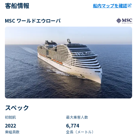
客船情報
船内マップを確認
ungroup
MSC ワールドエウローパ
スペック
初就航
最大乗客人数
2022
6,774
乗組員数​
全長（メートル）