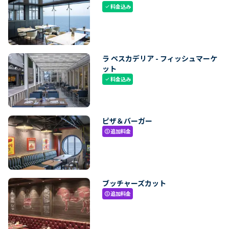
料金込み
check
ラ ペスカデリア - フィッシュマーケ
ット
料金込み
check
ピザ＆バーガー
追加料金
paid
ブッチャーズカット
追加料金
paid