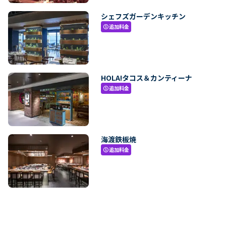
シェフズガーデンキッチン
追加料金
paid
HOLA!タコス＆カンティーナ
追加料金
paid
海渡鉄板焼
追加料金
paid