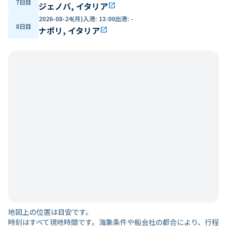
7日目
ジェノバ, イタリア
open_in_new
2026-08-24(月)
入港
:
13:00
出港
:
-
8日目
ナポリ, イタリア
open_in_new
地図上の位置は目安です。
時刻はすべて現地時間です。海象条件や船会社の都合により、行程