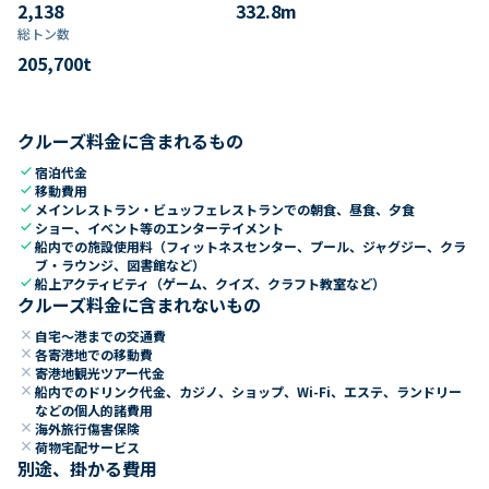
2,138
332.8
m
総トン数​
205,700
t
クルーズ料金に含まれるもの
check
宿泊代金
check
移動費用
check
メインレストラン・ビュッフェレストランでの朝食、昼食、夕食
check
ショー、イベント等のエンターテイメント
check
船内での施設使用料（フィットネスセンター、プール、ジャグジー、クラ
ブ・ラウンジ、図書館など）
check
船上アクティビティ（ゲーム、クイズ、クラフト教室など）
クルーズ料金に含まれないもの
close
自宅～港までの交通費
close
各寄港地での移動費
close
寄港地観光ツアー代金
close
船内でのドリンク代金、カジノ、ショップ、Wi-Fi、エステ、ランドリー
などの個人的諸費用
close
海外旅行傷害保険
close
荷物宅配サービス
別途、掛かる費用