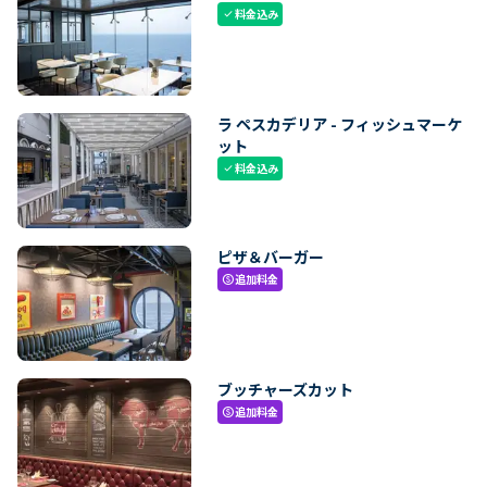
料金込み
check
ラ ペスカデリア - フィッシュマーケ
ット
料金込み
check
ピザ＆バーガー
追加料金
paid
ブッチャーズカット
追加料金
paid