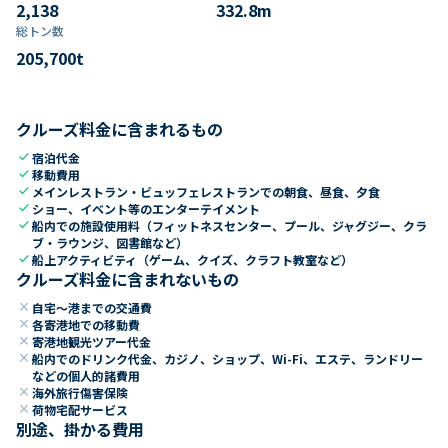
2,138
332.8
m
総トン数​
205,700
t
クルーズ料金に含まれるもの
check
宿泊代金
check
移動費用
check
メインレストラン・ビュッフェレストランでの朝食、昼食、夕食
check
ショー、イベント等のエンターテイメント
check
船内での施設使用料（フィットネスセンター、プール、ジャグジー、クラ
ブ・ラウンジ、図書館など）
check
船上アクティビティ（ゲーム、クイズ、クラフト教室など）
クルーズ料金に含まれないもの
close
自宅～港までの交通費
close
各寄港地での移動費
close
寄港地観光ツアー代金
close
船内でのドリンク代金、カジノ、ショップ、Wi-Fi、エステ、ランドリー
などの個人的諸費用
close
海外旅行傷害保険
close
荷物宅配サービス
別途、掛かる費用