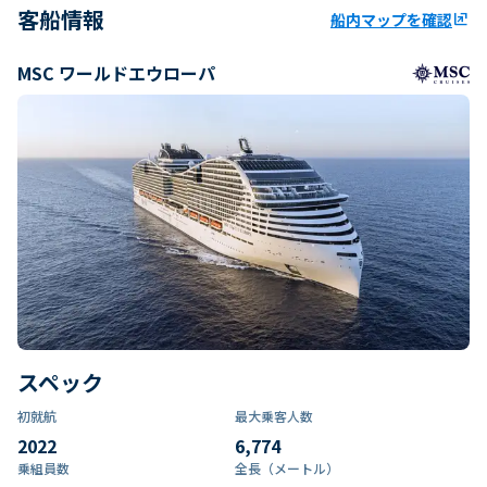
客船情報
船内マップを確認
ungroup
MSC ワールドエウローパ
スペック
初就航
最大乗客人数
2022
6,774
乗組員数​
全長（メートル）