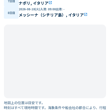
7日目
ナポリ, イタリア
open_in_new
2026-08-18(火)
入港
:
09:00
出港
:
-
8日目
メッシーナ（シチリア島）, イタリア
open_in_new
地図上の位置は目安です。
時刻はすべて現地時間です。海象条件や船会社の都合により、行程