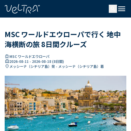
で
menu
search
い
ま
..
MSC ワールドエウローパで行く 地中
海横断の旅 8日間クルーズ
directions_boat
MSC ワールドエウローパ
card_travel
2026-08-11
-
2026-08-18
(
8日間
)
location_on
メッシーナ（シチリア島）発 - メッシーナ（シチリア島）着