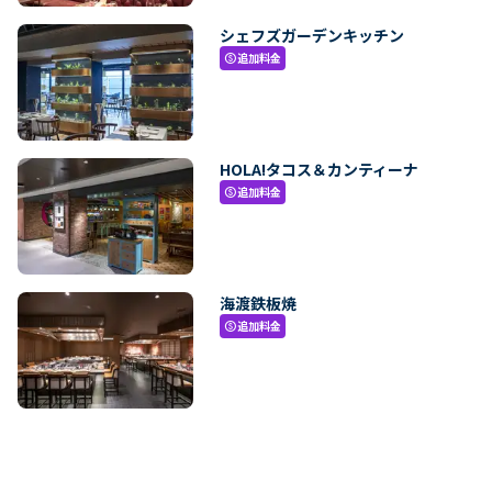
シェフズガーデンキッチン
追加料金
paid
HOLA!タコス＆カンティーナ
追加料金
paid
海渡鉄板焼
追加料金
paid