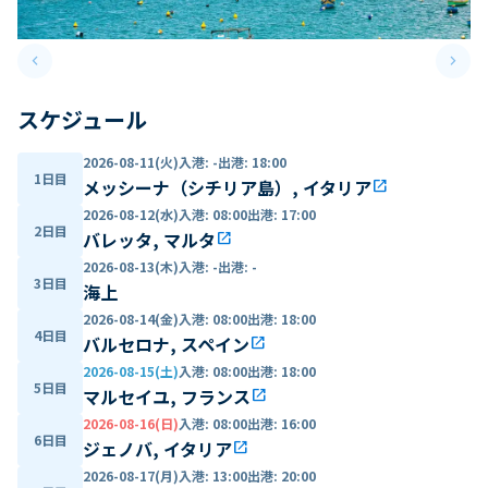
keyboard_arrow_left
keyboard_arrow_right
Previous slide
Next 
スケジュール
2026-08-11(火)
入港
:
-
出港
:
18:00
1日目
メッシーナ（シチリア島）, イタリア
open_in_new
2026-08-12(水)
入港
:
08:00
出港
:
17:00
2日目
バレッタ, マルタ
open_in_new
2026-08-13(木)
入港
:
-
出港
:
-
3日目
海上
2026-08-14(金)
入港
:
08:00
出港
:
18:00
4日目
バルセロナ, スペイン
open_in_new
2026-08-15(土)
入港
:
08:00
出港
:
18:00
5日目
マルセイユ, フランス
open_in_new
2026-08-16(日)
入港
:
08:00
出港
:
16:00
6日目
ジェノバ, イタリア
open_in_new
2026-08-17(月)
入港
:
13:00
出港
:
20:00