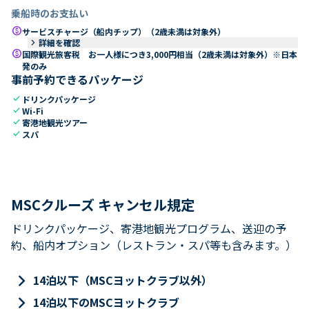
乗船時のお支払い
paid
サービスチャージ（船内チップ）（2歳未満は対象外）
keyboard_arrow_right
詳細を確認
paid
国際観光旅客税 お一人様につき3,000円相当（2歳未満は対象外）※日本
発のみ
事前予約できるパッケージ
check
ドリンクパッケージ
check
Wi-Fi
check
寄港地観光ツアー
check
スパ
MSCクルーズ キャンセル規定
ドリンクパッケージ、寄港地観光プログラム、送迎の予
約、船内オプション（レストラン・スパ等も含みます。）
keyboard_arrow_right
14泊以下（MSCヨットクラブ以外）
keyboard_arrow_right
14泊以下のMSCヨットクラブ